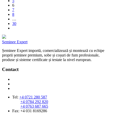
5
6
7
8
…
30
Seminee Expert
Șeminee Expert importă, comercializează și montează cu echipe
proprii șeminee premium, sobe și coșuri de fum profesionale,
produse și sisteme certificate și testate la nivel european.
Contact
Tel:
+4 0721 280 587
+4 0784 292 820
+4 0763 687 665
Fax: +4 031 8169286