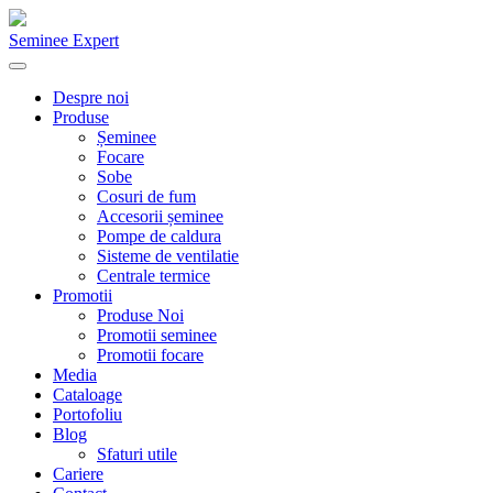
Seminee Expert
Despre noi
Produse
Șeminee
Focare
Sobe
Cosuri de fum
Accesorii șeminee
Pompe de caldura
Sisteme de ventilatie
Centrale termice
Promotii
Produse Noi
Promotii seminee
Promotii focare
Media
Cataloage
Portofoliu
Blog
Sfaturi utile
Cariere