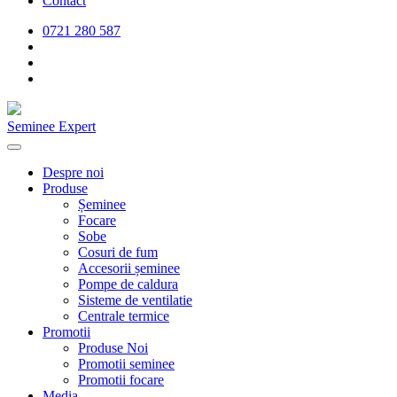
Contact
0721 280 587
Seminee Expert
Despre noi
Produse
Șeminee
Focare
Sobe
Cosuri de fum
Accesorii șeminee
Pompe de caldura
Sisteme de ventilatie
Centrale termice
Promotii
Produse Noi
Promotii seminee
Promotii focare
Media