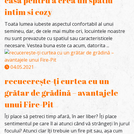
casa pentru a crea un spatiu
intim si cozy
Toata lumea iubeste aspectul confortabil al unui
semineu, dar, de cele mai multe ori, locuintele noastre
nu sunt prevazute cu spatiul sau caracteristicele
necesare. Vestea buna este ca acum, datorita ...
04.05.2021
recucerește-ți curtea cu un
grătar de grădină – avantajele
unui Fire-Pit
Îți place să petreci timp afară, în aer liber? Îți place
sentimentul pe care îl ai atunci când vă strângeți în jurul
focului? Atunci clar îți trebuie un fire pit sau, așa cum