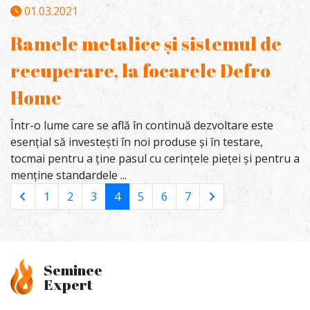
01.03.2021
Ramele metalice și sistemul de
recuperare, la focarele Defro
Home
Într-o lume care se află în continuă dezvoltare este
esențial să investești în noi produse și în testare,
tocmai pentru a ține pasul cu cerințele pieței și pentru a
menține standardele ...
1
2
3
4
5
6
7
Seminee
Expert