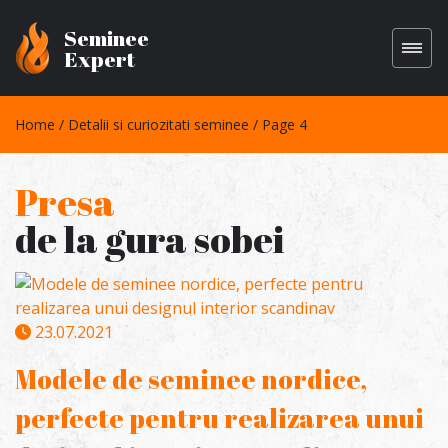
Seminee
Expert
Home
Detalii si curiozitati seminee
Page 4
Presa
de la gura sobei
23.07.2021
Modele de seminee nordice,
perfecte pentru realizarea unui