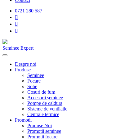
Contact
0721 280 587
Seminee Expert
Despre noi
Produse
Șeminee
Focare
Sobe
Cosuri de fum
Accesorii șeminee
Pompe de caldura
Sisteme de ventilatie
Centrale termice
Promotii
Produse Noi
Promotii seminee
Promotii focare