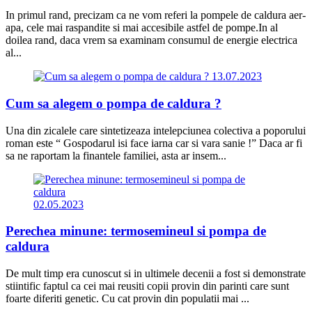
In primul rand, precizam ca ne vom referi la pompele de caldura aer-
apa, cele mai raspandite si mai accesibile astfel de pompe.In al
doilea rand, daca vrem sa examinam consumul de energie electrica
al...
13.07.2023
Cum sa alegem o pompa de caldura ?
Una din zicalele care sintetizeaza intelepciunea colectiva a poporului
roman este “ Gospodarul isi face iarna car si vara sanie !” Daca ar fi
sa ne raportam la finantele familiei, asta ar insem...
02.05.2023
Perechea minune: termosemineul si pompa de
caldura
De mult timp era cunoscut si in ultimele decenii a fost si demonstrate
stiintific faptul ca cei mai reusiti copii provin din parinti care sunt
foarte diferiti genetic. Cu cat provin din populatii mai ...