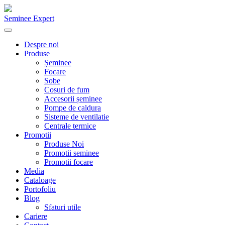
Seminee Expert
Despre noi
Produse
Șeminee
Focare
Sobe
Cosuri de fum
Accesorii șeminee
Pompe de caldura
Sisteme de ventilatie
Centrale termice
Promotii
Produse Noi
Promotii seminee
Promotii focare
Media
Cataloage
Portofoliu
Blog
Sfaturi utile
Cariere