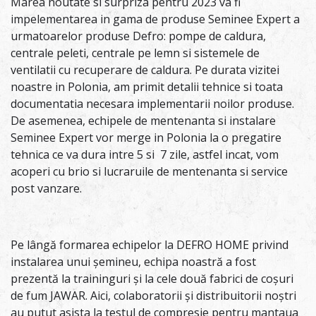
Marea noutate si surpriza pentru 2023 va fi
impelementarea in gama de produse Seminee Expert a
urmatoarelor produse Defro: pompe de caldura,
centrale peleti, centrale pe lemn si sistemele de
ventilatii cu recuperare de caldura. Pe durata vizitei
noastre in Polonia, am primit detalii tehnice si toata
documentatia necesara implementarii noilor produse.
De asemenea, echipele de mentenanta si instalare
Seminee Expert vor merge in Polonia la o pregatire
tehnica ce va dura intre 5 si 7 zile, astfel incat, vom
acoperi cu brio si lucraruile de mentenanta si service
post vanzare.
Pe lângă formarea echipelor la DEFRO HOME privind
instalarea unui șemineu, echipa noastră a fost
prezentă la traininguri și la cele două fabrici de coșuri
de fum JAWAR. Aici, colaboratorii și distribuitorii noștri
au putut asista la testul de compresie pentru mantaua