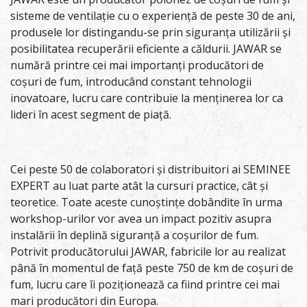
sisteme de ventilație cu o experiență de peste 30 de ani,
produsele lor distingandu-se prin siguranța utilizării și
posibilitatea recuperării eficiente a căldurii. JAWAR se
numără printre cei mai importanți producători de
coșuri de fum, introducând constant tehnologii
inovatoare, lucru care contribuie la menținerea lor ca
lideri în acest segment de piață.
Cei peste 50 de colaboratori și distribuitori ai SEMINEE
EXPERT au luat parte atât la cursuri practice, cât și
teoretice. Toate aceste cunoștințe dobândite în urma
workshop-urilor vor avea un impact pozitiv asupra
instalării în deplină siguranță a coșurilor de fum.
Potrivit producătorului JAWAR, fabricile lor au realizat
până în momentul de față peste 750 de km de coșuri de
fum, lucru care îi poziționează ca fiind printre cei mai
mari producători din Europa.