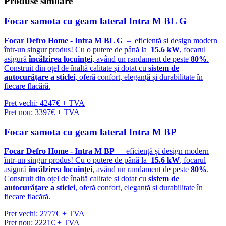
Produse
similare
Focar samota cu geam lateral Intra M BL G
Focar Defro Home - Intra M BL G
– eficiență și design modern
într-un singur produs! Cu o putere de până la
15.6 kW
, focarul
asigură
încălzirea locuinței
, având un randament de peste
80%
.
Construit din oțel de înaltă calitate și dotat cu
sistem de
autocurățare a sticlei
, oferă confort, eleganță și durabilitate în
fiecare flacără.
Pret vechi: 4247€ + TVA
Pret nou: 3397€ + TVA
Focar samota cu geam lateral Intra M BP
Focar Defro Home - Intra M BP
– eficiență și design modern
într-un singur produs! Cu o putere de până la
15.6 kW
, focarul
asigură
încălzirea locuinței
, având un randament de peste
80%
.
Construit din oțel de înaltă calitate și dotat cu
sistem de
autocurățare a sticlei
, oferă confort, eleganță și durabilitate în
fiecare flacără.
Pret vechi: 2777€ + TVA
Pret nou: 2221€ + TVA