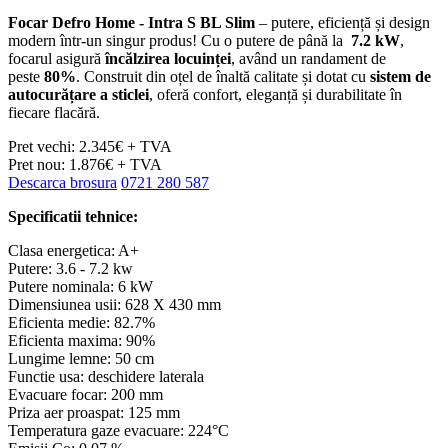
Focar Defro Home - Intra S BL Slim
– putere, eficiență și design
modern într-un singur produs! Cu o putere de până la
7.2 kW
,
focarul asigură
încălzirea locuinței
, având un randament de
peste
80%
. Construit din oțel de înaltă calitate și dotat cu
sistem de
autocurățare a sticlei
, oferă confort, eleganță și durabilitate în
fiecare flacără.
Pret vechi: 2.345€ + TVA
Pret nou: 1.876€ + TVA
Descarca brosura
0721 280 587
Specificatii tehnice:
Clasa energetica: A+
Putere: 3.6 - 7.2 kw
Putere nominala: 6 kW
Dimensiunea usii: 628 X 430 mm
Eficienta medie: 82.7%
Eficienta maxima: 90%
Lungime lemne: 50 cm
Functie usa: deschidere laterala
Evacuare focar: 200 mm
Priza aer proaspat: 125 mm
Temperatura gaze evacuare: 224°C