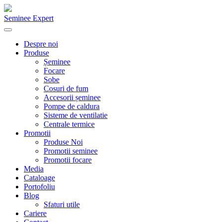
Seminee Expert
Despre noi
Produse
Șeminee
Focare
Sobe
Cosuri de fum
Accesorii șeminee
Pompe de caldura
Sisteme de ventilatie
Centrale termice
Promotii
Produse Noi
Promotii seminee
Promotii focare
Media
Cataloage
Portofoliu
Blog
Sfaturi utile
Cariere