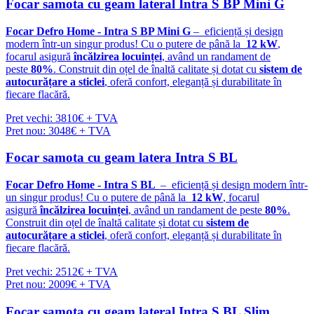
Focar samota cu geam lateral Intra S BP Mini G
Focar Defro Home - Intra S BP Mini G
– eficiență și design
modern într-un singur produs! Cu o putere de până la
12 kW
,
focarul asigură
încălzirea locuinței
, având un randament de
peste
80%
. Construit din oțel de înaltă calitate și dotat cu
sistem de
autocurățare a sticlei
, oferă confort, eleganță și durabilitate în
fiecare flacără.
Pret vechi: 3810€ + TVA
Pret nou: 3048€ + TVA
Focar samota cu geam latera Intra S BL
Focar Defro Home - Intra S BL
– eficiență și design modern într-
un singur produs! Cu o putere de până la
12 kW
, focarul
asigură
încălzirea locuinței
, având un randament de peste
80%
.
Construit din oțel de înaltă calitate și dotat cu
sistem de
autocurățare a sticlei
, oferă confort, eleganță și durabilitate în
fiecare flacără.
Pret vechi: 2512€ + TVA
Pret nou: 2009€ + TVA
Focar samota cu geam lateral Intra S BL Slim