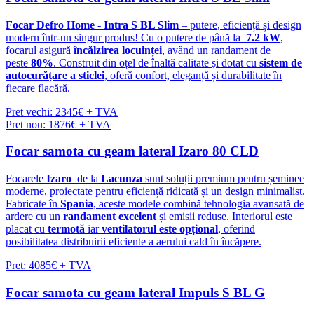
Focar Defro Home - Intra S BL Slim
– putere, eficiență și design
modern într-un singur produs! Cu o putere de până la
7.2 kW
,
focarul asigură
încălzirea locuinței
, având un randament de
peste
80%
. Construit din oțel de înaltă calitate și dotat cu
sistem de
autocurățare a sticlei
, oferă confort, eleganță și durabilitate în
fiecare flacără.
Pret vechi: 2345€ + TVA
Pret nou: 1876€ + TVA
Focar samota cu geam lateral Izaro 80 CLD
Focarele
Izaro
de la
Lacunza
sunt soluții premium pentru șeminee
moderne, proiectate pentru eficiență ridicată și un design minimalist.
Fabricate în
Spania
, aceste modele combină tehnologia avansată de
ardere cu un
randament excelent
și emisii reduse. Interiorul este
placat cu
termotă
iar
ventilatorul este opțional
, oferind
posibilitatea distribuirii eficiente a aerului cald în încăpere.
Pret: 4085€ + TVA
Focar samota cu geam lateral Impuls S BL G