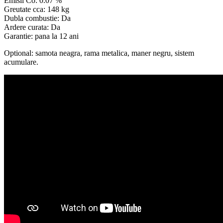
Emisii Co: 0.07 %
Greutate cca: 148 kg
Dubla combustie: Da
Ardere curata: Da
Garantie: pana la 12 ani
Optional: samota neagra, rama metalica, maner negru, sistem
acumulare.