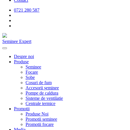
Contact
0721 280 587
Seminee Expert
Despre noi
Produse
Șeminee
Focare
Sobe
Cosuri de fum
Accesorii șeminee
Pompe de caldura
Sisteme de ventilatie
Centrale termice
Promotii
Produse Noi
Promotii seminee
Promotii focare
Media