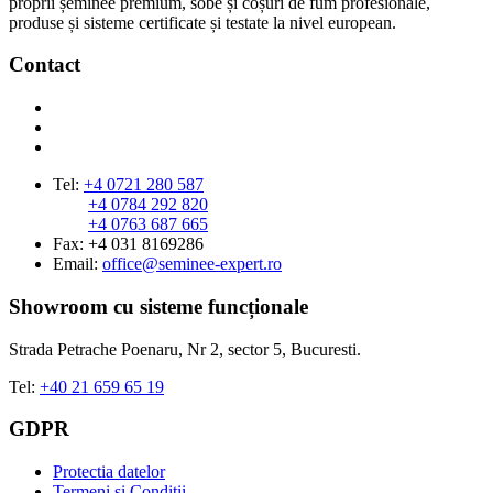
proprii șeminee premium, sobe și coșuri de fum profesionale,
produse și sisteme certificate și testate la nivel european.
Contact
Tel:
+4 0721 280 587
+4 0784 292 820
+4 0763 687 665
Fax: +4 031 8169286
Email:
office@seminee-expert.ro
Showroom cu sisteme funcționale
Strada Petrache Poenaru, Nr 2, sector 5, Bucuresti.
Tel:
+40 21 659 65 19
GDPR
Protectia datelor
Termeni si Conditii