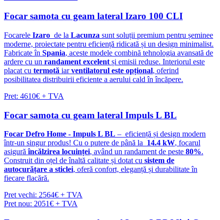
Focar samota cu geam lateral Izaro 100 CLI
Focarele
Izaro
de la
Lacunza
sunt soluții premium pentru șeminee
moderne, proiectate pentru eficiență ridicată și un design minimalist.
Fabricate în
Spania
, aceste modele combină tehnologia avansată de
ardere cu un
randament excelent
și emisii reduse. Interiorul este
placat cu
termotă
iar
ventilatorul este opțional
, oferind
posibilitatea distribuirii eficiente a aerului cald în încăpere.
Pret: 4610€ + TVA
Focar samota cu geam lateral Impuls L BL
Focar Defro Home - Impuls L BL
– eficiență și design modern
într-un singur produs! Cu o putere de până la
14.4 kW
, focarul
asigură
încălzirea locuinței
, având un randament de peste
80%
.
Construit din oțel de înaltă calitate și dotat cu
sistem de
autocurățare a sticlei
, oferă confort, eleganță și durabilitate în
fiecare flacără.
Pret vechi: 2564€ + TVA
Pret nou: 2051€ + TVA