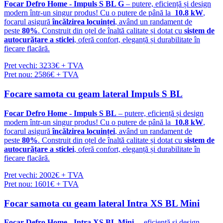
Focar Defro Home - Impuls S BL G
– putere, eficiență și design
modern într-un singur produs! Cu o putere de până la
10.8 kW
,
focarul asigură
încălzirea locuinței
, având un randament de
peste
80%
. Construit din oțel de înaltă calitate și dotat cu
sistem de
autocurățare a sticlei
, oferă confort, eleganță și durabilitate în
fiecare flacără.
Pret vechi: 3233€ + TVA
Pret nou: 2586€ + TVA
Focare samota cu geam lateral Impuls S BL
Focar Defro Home - Impuls S BL
– putere, eficiență și design
modern într-un singur produs! Cu o putere de până la
10.8 kW
,
focarul asigură
încălzirea locuinței
, având un randament de
peste
80%
. Construit din oțel de înaltă calitate și dotat cu
sistem de
autocurățare a sticlei
, oferă confort, eleganță și durabilitate în
fiecare flacără.
Pret vechi: 2002€ + TVA
Pret nou: 1601€ + TVA
Focar samota cu geam lateral Intra XS BL Mini
Focar Defro Home - Intra XS BL Mini
– eficiență și design