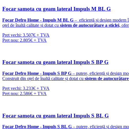
Focar samota cu geam lateral Impuls M BL G
Focar Defro Home - Impuls M BL G
– eficiență și design modern î
oțel de înaltă calitate și dotat cu
sistem de autocurățare a sticlei
, ofe
Pret vechi: 3.507€ + TVA
Pret nou: 2.805€ + TVA
Focar samota cu geam lateral Impuls S BP G
Focar Defro Home - Impuls S BP G
– putere, eficiență și design m
Construit din oțel de înaltă calitate și dotat cu
sistem de autocurățare 
Pret vechi: 3.233€ + TVA
Pret nou: 2.586€ + TVA
Focar samota cu geam lateral Impuls S BL G
Focar Defro Home - Impuls S BL G
– putere, eficiență și design m