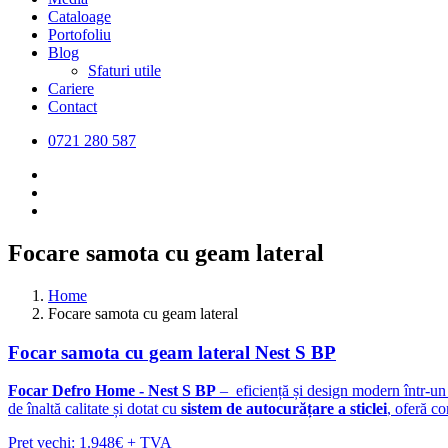
Cataloage
Portofoliu
Blog
Sfaturi utile
Cariere
Contact
0721 280 587
Focare samota cu geam lateral
Home
Focare samota cu geam lateral
Focar samota cu geam lateral Nest S BP
Focar Defro Home - Nest S
BP
– eficiență și design modern într-un
de înaltă calitate și dotat cu
sistem de autocurățare a sticlei
, oferă co
Pret vechi: 1.948€ + TVA