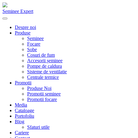
Seminee Expert
Despre noi
Produse
Șeminee
Focare
Sobe
Cosuri de fum
Accesorii șeminee
Pompe de caldura
Sisteme de ventilatie
Centrale termice
Promotii
Produse Noi
Promotii seminee
Promotii focare
Media
Cataloage
Portofoliu
Blog
Sfaturi utile
Cariere