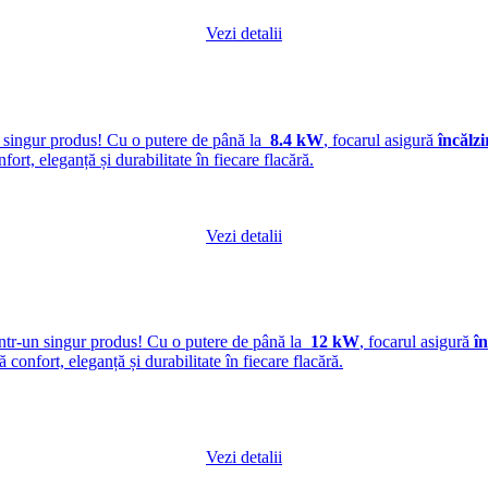
Vezi detalii
n singur produs! Cu o putere de până la
8.4 kW
, focarul asigură
încălzi
nfort, eleganță și durabilitate în fiecare flacără.
Vezi detalii
ntr-un singur produs! Cu o putere de până la
12 kW
, focarul asigură
în
ră confort, eleganță și durabilitate în fiecare flacără.
Vezi detalii