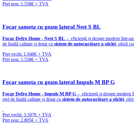
Pret nou: 1.558€ + TVA
Focar samota cu geam lateral Nest S BL
Focar Defro Home - Nest S
BL
– eficiență și design modern într-u
de înaltă calitate și dotat cu
sistem de autocurățare a sticlei
, oferă co
Pret vechi: 1.948€ + TVA
Pret nou: 1.558€ + TVA
Focar samota cu geam lateral Impuls M BP G
Focar Defro Home - Impuls M BP G
– eficiență și design modern î
oțel de înaltă calitate și dotat cu
sistem de autocurățare a sticlei
, ofe
Pret vechi: 3.507€ + TVA
Pret nou: 2.805€ + TVA