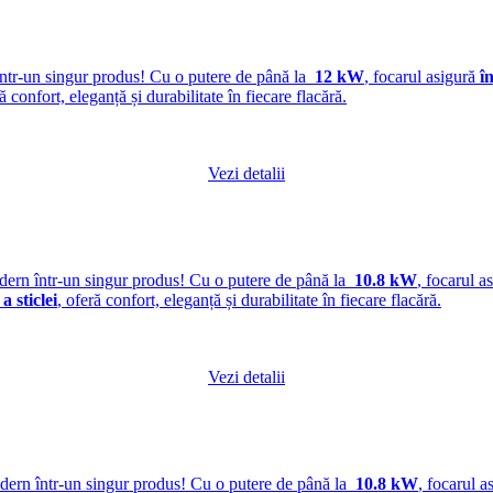
ntr-un singur produs! Cu o putere de până la
12 kW
, focarul asigură
î
ră confort, eleganță și durabilitate în fiecare flacără.
Vezi detalii
odern într-un singur produs! Cu o putere de până la
10.8 kW
, focarul a
a sticlei
, oferă confort, eleganță și durabilitate în fiecare flacără.
Vezi detalii
odern într-un singur produs! Cu o putere de până la
10.8 kW
, focarul a