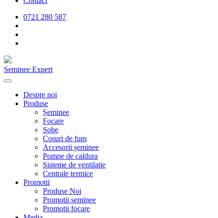
Contact
0721 280 587
Seminee Expert
Despre noi
Produse
Șeminee
Focare
Sobe
Cosuri de fum
Accesorii șeminee
Pompe de caldura
Sisteme de ventilatie
Centrale termice
Promotii
Produse Noi
Promotii seminee
Promotii focare
Media