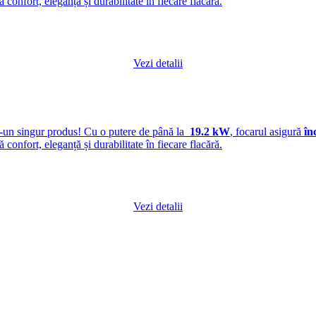
ră confort, eleganță și durabilitate în fiecare flacără.
Vezi detalii
r-un singur produs! Cu o putere de până la
19.2 kW
, focarul asigură
în
ră confort, eleganță și durabilitate în fiecare flacără.
Vezi detalii