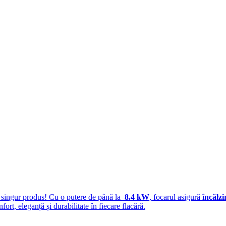
 singur produs! Cu o putere de până la
8.4 kW
, focarul asigură
încălzi
nfort, eleganță și durabilitate în fiecare flacără.