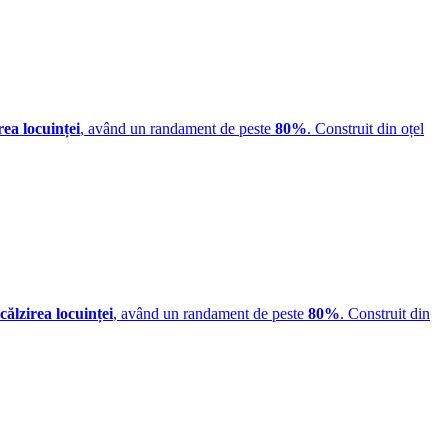
rea locuinței
, având un randament de peste
80%
. Construit din oțel
călzirea locuinței
, având un randament de peste
80%
. Construit din