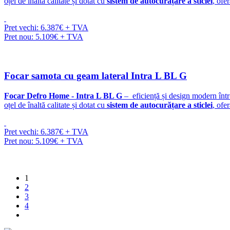
oțel de înaltă calitate și dotat cu
sistem de autocurățare a sticlei
, ofe
Pret vechi: 6.387€ + TVA
Pret nou: 5.109€ + TVA
Focar samota cu geam lateral Intra L BL G
Focar Defro Home - Intra L BL G
– eficiență și design modern înt
oțel de înaltă calitate și dotat cu
sistem de autocurățare a sticlei
, ofe
Pret vechi: 6.387€ + TVA
Pret nou: 5.109€ + TVA
1
2
3
4