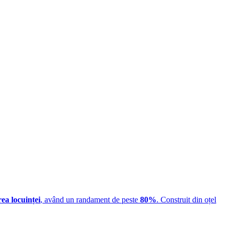
rea locuinței
, având un randament de peste
80%
. Construit din oțel