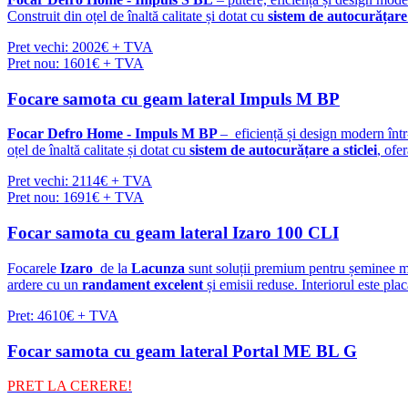
Construit din oțel de înaltă calitate și dotat cu
sistem de autocurățare 
Pret vechi: 2002€ + TVA
Pret nou: 1601€ + TVA
Focare samota cu geam lateral Impuls M BP
Focar Defro Home - Impuls M BP
– eficiență și design modern înt
oțel de înaltă calitate și dotat cu
sistem de autocurățare a sticlei
, ofe
Pret vechi: 2114€ + TVA
Pret nou: 1691€ + TVA
Focar samota cu geam lateral Izaro 100 CLI
Focarele
Izaro
de la
Lacunza
sunt soluții premium pentru șeminee mod
ardere cu un
randament excelent
și emisii reduse. Interiorul este pla
Pret: 4610€ + TVA
Focar samota cu geam lateral Portal ME BL G
PRET LA CERERE!