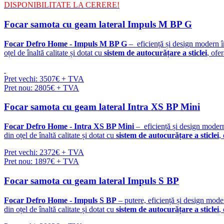
DISPONIBILITATE LA CERERE!
Focar samota cu geam lateral Impuls M BP G
Focar Defro Home - Impuls M BP G
– eficiență și design modern î
oțel de înaltă calitate și dotat cu
sistem de autocurățare a sticlei
, ofe
Pret vechi: 3507€ + TVA
Pret nou: 2805€ + TVA
Focar samota cu geam lateral Intra XS BP Mini
Focar Defro Home - Intra XS BP Mini
– eficiență și design modern
din oțel de înaltă calitate și dotat cu
sistem de autocurățare a sticlei
,
Pret vechi: 2372€ + TVA
Pret nou: 1897€ + TVA
Focar samota cu geam lateral Impuls S BP
Focar Defro Home - Impuls S BP
– putere, eficiență și design mode
din oțel de înaltă calitate și dotat cu
sistem de autocurățare a sticlei
,