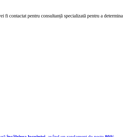
 fi contactat pentru consultanță specializată pentru a determina
gură
încălzirea locuinței
, având un randament de peste
80%
.