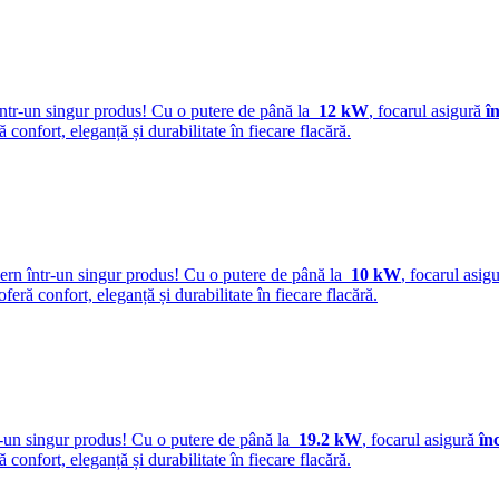
ntr-un singur produs! Cu o putere de până la
12 kW
, focarul asigură
î
ră confort, eleganță și durabilitate în fiecare flacără.
ern într-un singur produs! Cu o putere de până la
10 kW
, focarul asig
 oferă confort, eleganță și durabilitate în fiecare flacără.
r-un singur produs! Cu o putere de până la
19.2 kW
, focarul asigură
în
ră confort, eleganță și durabilitate în fiecare flacără.