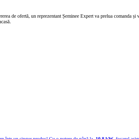
rerea de ofertă, un reprezentant Șeminee Expert va prelua comanda și vei
acasă.
ern într-un singur produs! Cu o putere de până la
10.8 kW
, focarul asi