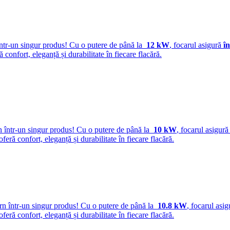
ntr-un singur produs! Cu o putere de până la
12 kW
, focarul asigură
în
ră confort, eleganță și durabilitate în fiecare flacără.
 într-un singur produs! Cu o putere de până la
10 kW
, focarul asigur
 oferă confort, eleganță și durabilitate în fiecare flacără.
rn într-un singur produs! Cu o putere de până la
10.8 kW
, focarul asi
 oferă confort, eleganță și durabilitate în fiecare flacără.