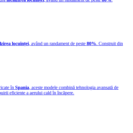
lzirea locuinței
, având un randament de peste
80%
. Construit din
ricate în
Spania
, aceste modele combină tehnologia avansată de
buirii eficiente a aerului cald în încăpere.