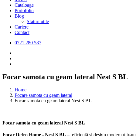
Cataloage
Portofoliu
Blog
Sfaturi utile
Cariere
Contact
0721 280 587
Focar samota cu geam lateral Nest S BL
Home
Focare samota cu geam lateral
Focar samota cu geam lateral Nest S BL
Focar samota cu geam lateral Nest S BL
Focar Defro Home - Nest S
BL
– eficiență și design modern într-u