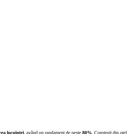
rea locuinței
, având un randament de peste
80%
. Construit din oțel