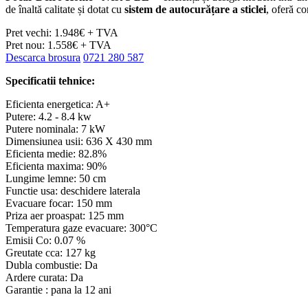
de înaltă calitate și dotat cu
sistem de autocurățare a sticlei
, oferă co
Pret vechi: 1.948€ + TVA
Pret nou: 1.558€ + TVA
Descarca brosura
0721 280 587
Specificatii tehnice:
Eficienta energetica: A+
Putere: 4.2 - 8.4 kw
Putere nominala: 7 kW
Dimensiunea usii: 636 X 430 mm
Eficienta medie: 82.8%
Eficienta maxima: 90%
Lungime lemne: 50 cm
Functie usa: deschidere laterala
Evacuare focar: 150 mm
Priza aer proaspat: 125 mm
Temperatura gaze evacuare: 300°C
Emisii Co: 0.07 %
Greutate cca: 127 kg
Dubla combustie: Da
Ardere curata: Da
Garantie : pana la 12 ani