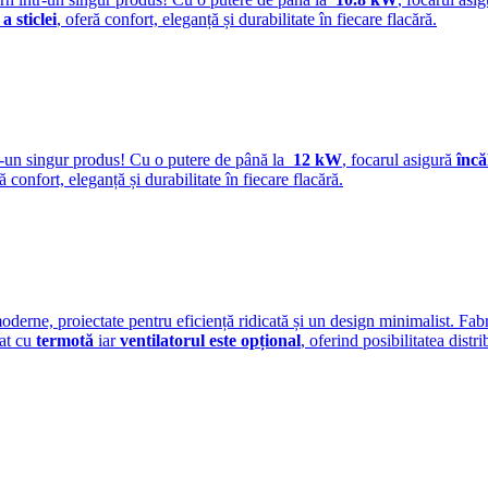
a sticlei
, oferă confort, eleganță și durabilitate în fiecare flacără.
r-un singur produs! Cu o putere de până la
12 kW
, focarul asigură
încă
ră confort, eleganță și durabilitate în fiecare flacără.
erne, proiectate pentru eficiență ridicată și un design minimalist. Fab
cat cu
termotă
iar
ventilatorul este opțional
, oferind posibilitatea distri