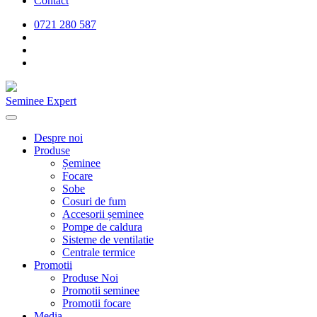
Contact
0721 280 587
Seminee Expert
Despre noi
Produse
Șeminee
Focare
Sobe
Cosuri de fum
Accesorii șeminee
Pompe de caldura
Sisteme de ventilatie
Centrale termice
Promotii
Produse Noi
Promotii seminee
Promotii focare
Media