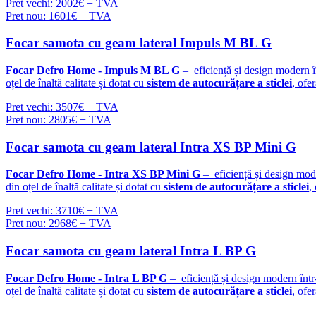
Pret vechi: 2002€ + TVA
Pret nou: 1601€ + TVA
Focar samota cu geam lateral Impuls M BL G
Focar Defro Home - Impuls M BL G
– eficiență și design modern î
oțel de înaltă calitate și dotat cu
sistem de autocurățare a sticlei
, ofe
Pret vechi: 3507€ + TVA
Pret nou: 2805€ + TVA
Focar samota cu geam lateral Intra XS BP Mini G
Focar Defro Home - Intra XS BP Mini G
– eficiență și design mod
din oțel de înaltă calitate și dotat cu
sistem de autocurățare a sticlei
,
Pret vechi: 3710€ + TVA
Pret nou: 2968€ + TVA
Focar samota cu geam lateral Intra L BP G
Focar Defro Home - Intra L BP G
– eficiență și design modern înt
oțel de înaltă calitate și dotat cu
sistem de autocurățare a sticlei
, ofe