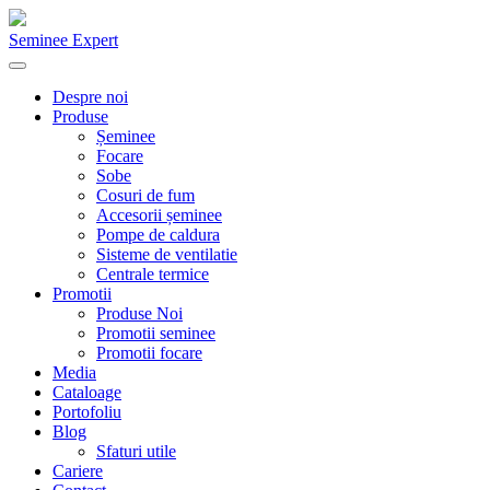
Seminee Expert
Despre noi
Produse
Șeminee
Focare
Sobe
Cosuri de fum
Accesorii șeminee
Pompe de caldura
Sisteme de ventilatie
Centrale termice
Promotii
Produse Noi
Promotii seminee
Promotii focare
Media
Cataloage
Portofoliu
Blog
Sfaturi utile
Cariere