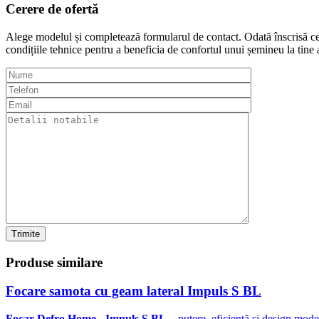
Cerere de
ofertă
Alege modelul și completează formularul de contact. Odată înscrisă ce
condițiile tehnice pentru a beneficia de confortul unui șemineu la tine 
Trimite
Produse
similare
Focare samota cu geam lateral Impuls S BL
Focar Defro Home - Impuls S BL
– putere, eficiență și design mod