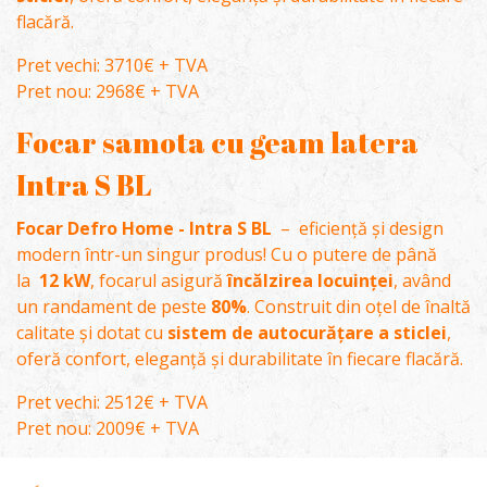
flacără.
Pret vechi: 3710€ + TVA
Pret nou: 2968€ + TVA
Focar samota cu geam latera
Intra S BL
Focar Defro Home - Intra S BL
– eficiență și design
modern într-un singur produs! Cu o putere de până
la
12 kW
, focarul asigură
încălzirea locuinței
, având
un randament de peste
80%
. Construit din oțel de înaltă
calitate și dotat cu
sistem de autocurățare a sticlei
,
oferă confort, eleganță și durabilitate în fiecare flacără.
Pret vechi: 2512€ + TVA
Pret nou: 2009€ + TVA