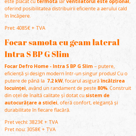
este placat cu
termotă
iar
ventilatorul este opțional
,
oferind posibilitatea distribuirii eficiente a aerului cald
în încăpere.
Pret: 4085€ + TVA
Focar samota cu geam lateral
Intra S BP G Slim
Focar Defro Home - Intra S BP G Slim
– putere,
eficiență și design modern într-un singur produs! Cu o
putere de până la
7.2 kW
, focarul asigură
încălzirea
locuinței
, având un randament de peste
80%
. Construit
din oțel de înaltă calitate și dotat cu
sistem de
autocurățare a sticlei
, oferă confort, eleganță și
durabilitate în fiecare flacără.
Pret vechi: 3823€ + TVA
Pret nou: 3058€ + TVA