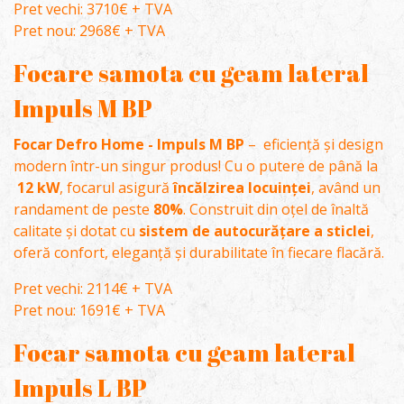
Pret vechi: 3710€ + TVA
Pret nou: 2968€ + TVA
Focare samota cu geam lateral
Impuls M BP
Focar Defro Home - Impuls M BP
– eficiență și design
modern într-un singur produs! Cu o putere de până la
12 kW
, focarul asigură
încălzirea locuinței
, având un
randament de peste
80%
. Construit din oțel de înaltă
calitate și dotat cu
sistem de autocurățare a sticlei
,
oferă confort, eleganță și durabilitate în fiecare flacără.
Pret vechi: 2114€ + TVA
Pret nou: 1691€ + TVA
Focar samota cu geam lateral
Impuls L BP