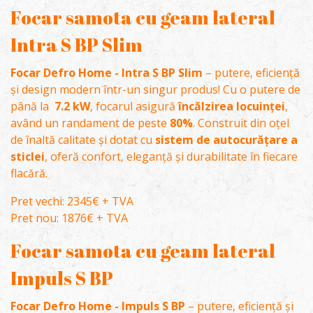
Focar samota cu geam lateral
Intra S BP Slim
Focar Defro Home - Intra S BP Slim
– putere, eficiență
și design modern într-un singur produs! Cu o putere de
până la
7.2 kW
, focarul asigură
încălzirea locuinței
,
având un randament de peste
80%
. Construit din oțel
de înaltă calitate și dotat cu
sistem de autocurățare a
sticlei
, oferă confort, eleganță și durabilitate în fiecare
flacără.
Pret vechi: 2345€ + TVA
Pret nou: 1876€ + TVA
Focar samota cu geam lateral
Impuls S BP
Focar Defro Home - Impuls S BP
– putere, eficiență și