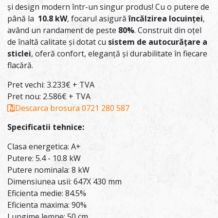
și design modern într-un singur produs! Cu o putere de
până la
10.8 kW
, focarul asigură
încălzirea locuinței
,
având un randament de peste
80%
. Construit din oțel
de înaltă calitate și dotat cu
sistem de autocurățare a
sticlei
, oferă confort, eleganță și durabilitate în fiecare
flacără.
Pret vechi: 3.233€ + TVA
Pret nou: 2.586€ + TVA
Descarca brosura
0721 280 587
Specificatii tehnice:
Clasa energetica: A+
Putere: 5.4 - 10.8 kW
Putere nominala: 8 kW
Dimensiunea usii: 647X 430 mm
Eficienta medie: 84.5%
Eficienta maxima: 90%
Lungime lemne: 50 cm