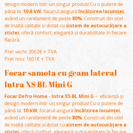
design modern într-un singur produs! Cu o putere de
până la
10.8 kW
, focarul asigură
încălzirea locuinței
,
având un randament de peste
80%
. Construit din oțel
de înaltă calitate și dotat cu
sistem de autocurățare a
sticlei
, oferă confort, eleganță și durabilitate în fiecare
flacără.
Pret vechi: 2002€ + TVA
Pret nou: 1601€ + TVA
Focar samota cu geam lateral
Intra XS BL Mini G
Focar Defro Home - Intra XS BL Mini G
– eficiență și
design modern într-un singur produs! Cu o putere de
până la
10 kW
, focarul asigură
încălzirea locuinței
,
având un randament de peste
80%
. Construit din oțel
de înaltă calitate și dotat cu
sistem de autocurățare a
sticlei
, oferă confort, eleganță și durabilitate în fiecare