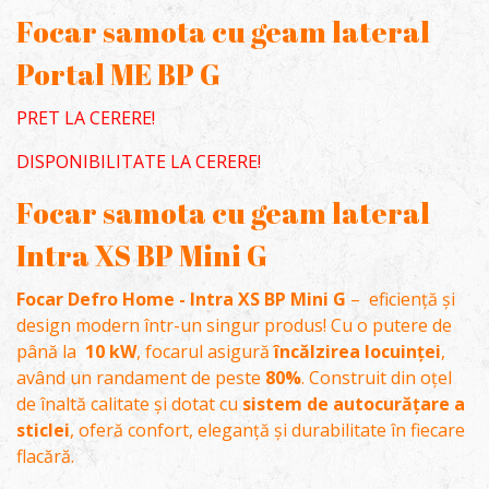
Focar samota cu geam lateral
Portal ME BP G
PRET LA CERERE!
DISPONIBILITATE LA CERERE!
Focar samota cu geam lateral
Intra XS BP Mini G
Focar Defro Home - Intra XS BP Mini G
– eficiență și
design modern într-un singur produs! Cu o putere de
până la
10 kW
, focarul asigură
încălzirea locuinței
,
având un randament de peste
80%
. Construit din oțel
de înaltă calitate și dotat cu
sistem de autocurățare a
sticlei
, oferă confort, eleganță și durabilitate în fiecare
flacără.