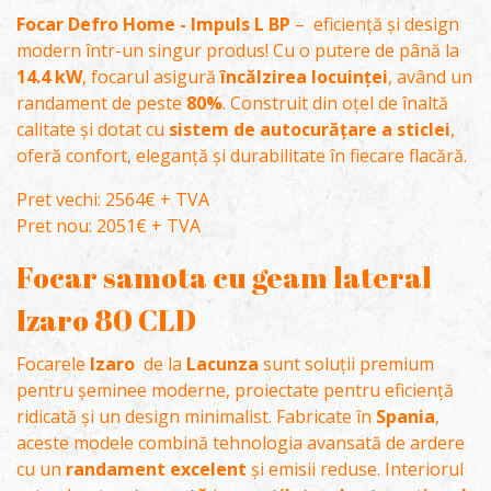
Focar Defro Home - Impuls L BP
– eficiență și design
modern într-un singur produs! Cu o putere de până la
14.4 kW
, focarul asigură
încălzirea locuinței
, având un
randament de peste
80%
. Construit din oțel de înaltă
calitate și dotat cu
sistem de autocurățare a sticlei
,
oferă confort, eleganță și durabilitate în fiecare flacără.
Pret vechi: 2564€ + TVA
Pret nou: 2051€ + TVA
Focar samota cu geam lateral
Izaro 80 CLD
Focarele
Izaro
de la
Lacunza
sunt soluții premium
pentru șeminee moderne, proiectate pentru eficiență
ridicată și un design minimalist. Fabricate în
Spania
,
aceste modele combină tehnologia avansată de ardere
cu un
randament excelent
și emisii reduse. Interiorul