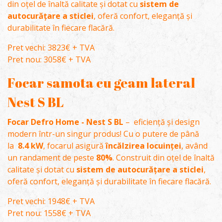
din oțel de înaltă calitate și dotat cu
sistem de
autocurățare a sticlei
, oferă confort, eleganță și
durabilitate în fiecare flacără.
Pret vechi: 3823€ + TVA
Pret nou: 3058€ + TVA
Focar samota cu geam lateral
Nest S BL
Focar Defro Home - Nest S
BL
– eficiență și design
modern într-un singur produs! Cu o putere de până
la
8.4 kW
, focarul asigură
încălzirea locuinței
, având
un randament de peste
80%
. Construit din oțel de înaltă
calitate și dotat cu
sistem de autocurățare a sticlei
,
oferă confort, eleganță și durabilitate în fiecare flacără.
Pret vechi: 1948€ + TVA
Pret nou: 1558€ + TVA