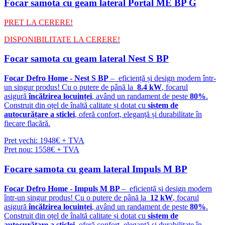
Focar samota cu geam lateral Portal ME BP G
PRET LA CERERE!
DISPONIBILITATE LA CERERE!
Focar samota cu geam lateral Nest S BP
Focar Defro Home - Nest S
BP
– eficiență și design modern într-
un singur produs! Cu o putere de până la
8.4 kW
, focarul
asigură
încălzirea locuinței
, având un randament de peste
80%
.
Construit din oțel de înaltă calitate și dotat cu
sistem de
autocurățare a sticlei
, oferă confort, eleganță și durabilitate în
fiecare flacără.
Pret vechi: 1948€ + TVA
Pret nou: 1558€ + TVA
Focare samota cu geam lateral Impuls M BP
Focar Defro Home - Impuls M BP
– eficiență și design modern
într-un singur produs! Cu o putere de până la
12 kW
, focarul
asigură
încălzirea locuinței
, având un randament de peste
80%
.
Construit din oțel de înaltă calitate și dotat cu
sistem de
autocurățare a sticlei
, oferă confort, eleganță și durabilitate în