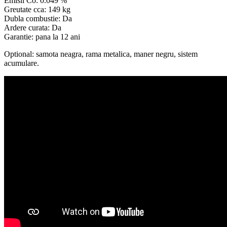
Emisii Co: 0.049 %
Greutate cca: 149 kg
Dubla combustie: Da
Ardere curata: Da
Garantie: pana la 12 ani
Optional: samota neagra, rama metalica, maner negru, sistem
acumulare.