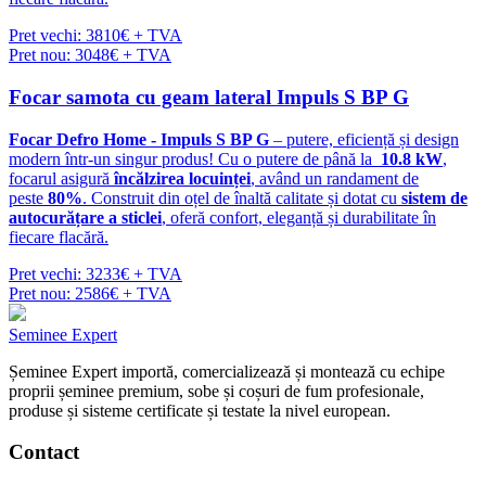
Pret vechi: 3810€ + TVA
Pret nou: 3048€ + TVA
Focar samota cu geam lateral Impuls S BP G
Focar Defro Home - Impuls S BP G
– putere, eficiență și design
modern într-un singur produs! Cu o putere de până la
10.8 kW
,
focarul asigură
încălzirea locuinței
, având un randament de
peste
80%
. Construit din oțel de înaltă calitate și dotat cu
sistem de
autocurățare a sticlei
, oferă confort, eleganță și durabilitate în
fiecare flacără.
Pret vechi: 3233€ + TVA
Pret nou: 2586€ + TVA
Seminee Expert
Șeminee Expert importă, comercializează și montează cu echipe
proprii șeminee premium, sobe și coșuri de fum profesionale,
produse și sisteme certificate și testate la nivel european.
Contact