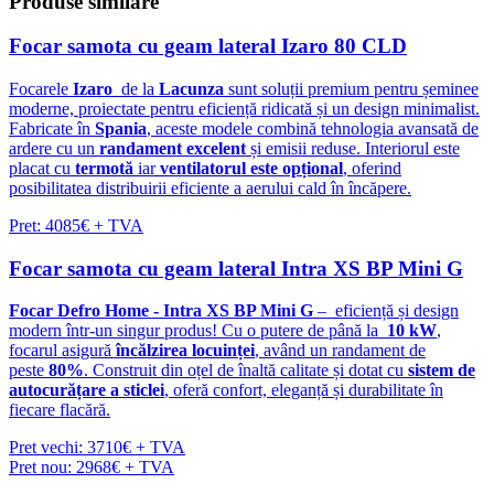
Produse
similare
Focar samota cu geam lateral Izaro 80 CLD
Focarele
Izaro
de la
Lacunza
sunt soluții premium pentru șeminee
moderne, proiectate pentru eficiență ridicată și un design minimalist.
Fabricate în
Spania
, aceste modele combină tehnologia avansată de
ardere cu un
randament excelent
și emisii reduse. Interiorul este
placat cu
termotă
iar
ventilatorul este opțional
, oferind
posibilitatea distribuirii eficiente a aerului cald în încăpere.
Pret: 4085€ + TVA
Focar samota cu geam lateral Intra XS BP Mini G
Focar Defro Home - Intra XS BP Mini G
– eficiență și design
modern într-un singur produs! Cu o putere de până la
10 kW
,
focarul asigură
încălzirea locuinței
, având un randament de
peste
80%
. Construit din oțel de înaltă calitate și dotat cu
sistem de
autocurățare a sticlei
, oferă confort, eleganță și durabilitate în
fiecare flacără.
Pret vechi: 3710€ + TVA
Pret nou: 2968€ + TVA