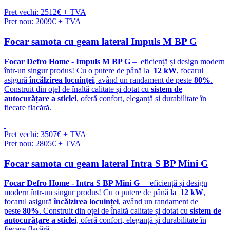
Pret vechi: 2512€ + TVA
Pret nou: 2009€ + TVA
Focar samota cu geam lateral Impuls M BP G
Focar Defro Home - Impuls M BP G
– eficiență și design modern
într-un singur produs! Cu o putere de până la
12 kW
, focarul
asigură
încălzirea locuinței
, având un randament de peste
80%
.
Construit din oțel de înaltă calitate și dotat cu
sistem de
autocurățare a sticlei
, oferă confort, eleganță și durabilitate în
fiecare flacără.
Pret vechi: 3507€ + TVA
Pret nou: 2805€ + TVA
Focar samota cu geam lateral Intra S BP Mini G
Focar Defro Home - Intra S BP Mini G
– eficiență și design
modern într-un singur produs! Cu o putere de până la
12 kW
,
focarul asigură
încălzirea locuinței
, având un randament de
peste
80%
. Construit din oțel de înaltă calitate și dotat cu
sistem de
autocurățare a sticlei
, oferă confort, eleganță și durabilitate în
fiecare flacără.