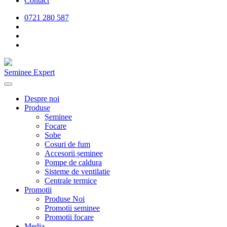
Contact
0721 280 587
Seminee Expert
Despre noi
Produse
Șeminee
Focare
Sobe
Cosuri de fum
Accesorii șeminee
Pompe de caldura
Sisteme de ventilatie
Centrale termice
Promotii
Produse Noi
Promotii seminee
Promotii focare
Media