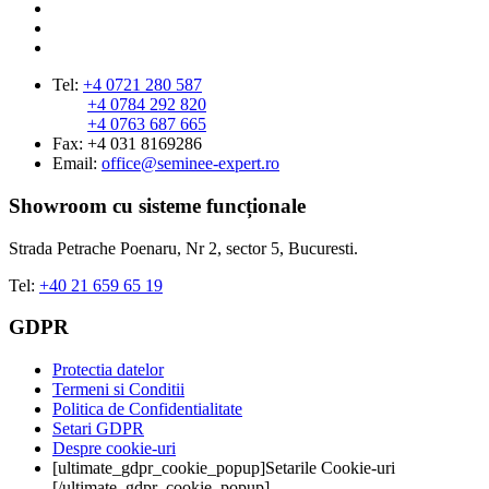
Tel:
+4 0721 280 587
+4 0784 292 820
+4 0763 687 665
Fax: +4 031 8169286
Email:
office@seminee-expert.ro
Showroom cu sisteme funcționale
Strada Petrache Poenaru, Nr 2, sector 5, Bucuresti.
Tel:
+40 21 659 65 19
GDPR
Protectia datelor
Termeni si Conditii
Politica de Confidentialitate
Setari GDPR
Despre cookie-uri
[ultimate_gdpr_cookie_popup]Setarile Cookie-uri
[/ultimate_gdpr_cookie_popup]