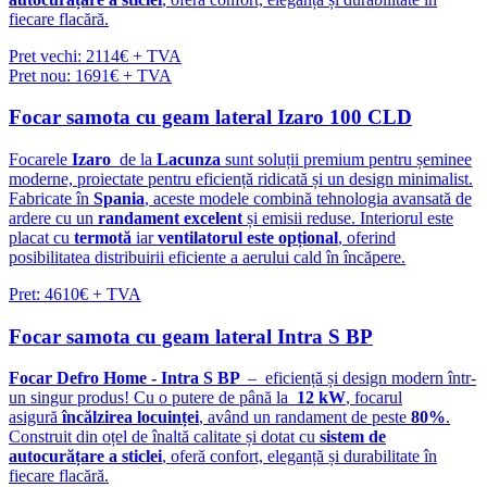
fiecare flacără.
Pret vechi: 2114€ + TVA
Pret nou: 1691€ + TVA
Focar samota cu geam lateral Izaro 100 CLD
Focarele
Izaro
de la
Lacunza
sunt soluții premium pentru șeminee
moderne, proiectate pentru eficiență ridicată și un design minimalist.
Fabricate în
Spania
, aceste modele combină tehnologia avansată de
ardere cu un
randament excelent
și emisii reduse. Interiorul este
placat cu
termotă
iar
ventilatorul este opțional
, oferind
posibilitatea distribuirii eficiente a aerului cald în încăpere.
Pret: 4610€ + TVA
Focar samota cu geam lateral Intra S BP
Focar Defro Home - Intra S BP
– eficiență și design modern într-
un singur produs! Cu o putere de până la
12 kW
, focarul
asigură
încălzirea locuinței
, având un randament de peste
80%
.
Construit din oțel de înaltă calitate și dotat cu
sistem de
autocurățare a sticlei
, oferă confort, eleganță și durabilitate în
fiecare flacără.