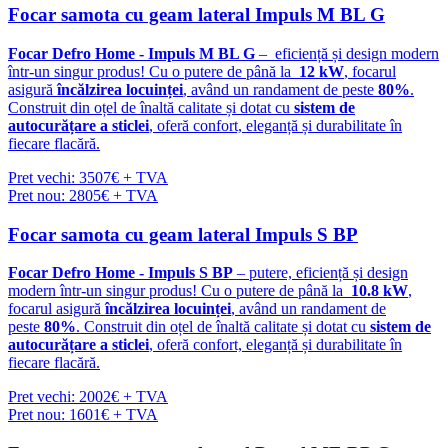
Focar samota cu geam lateral Impuls M BL G
Focar Defro Home - Impuls M BL G
– eficiență și design modern
într-un singur produs! Cu o putere de până la
12 kW
, focarul
asigură
încălzirea locuinței
, având un randament de peste
80%
.
Construit din oțel de înaltă calitate și dotat cu
sistem de
autocurățare a sticlei
, oferă confort, eleganță și durabilitate în
fiecare flacără.
Pret vechi: 3507€ + TVA
Pret nou: 2805€ + TVA
Focar samota cu geam lateral Impuls S BP
Focar Defro Home - Impuls S BP
– putere, eficiență și design
modern într-un singur produs! Cu o putere de până la
10.8 kW
,
focarul asigură
încălzirea locuinței
, având un randament de
peste
80%
. Construit din oțel de înaltă calitate și dotat cu
sistem de
autocurățare a sticlei
, oferă confort, eleganță și durabilitate în
fiecare flacără.
Pret vechi: 2002€ + TVA
Pret nou: 1601€ + TVA