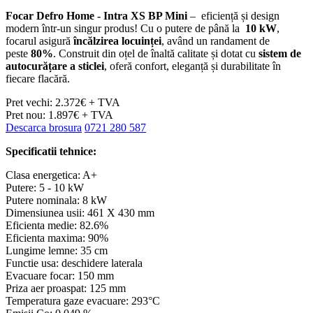
Focar Defro Home - Intra XS BP Mini
– eficiență și design
modern într-un singur produs! Cu o putere de până la
10 kW
,
focarul asigură
încălzirea locuinței
, având un randament de
peste
80%
. Construit din oțel de înaltă calitate și dotat cu
sistem de
autocurățare a sticlei
, oferă confort, eleganță și durabilitate în
fiecare flacără.
Pret vechi: 2.372€ + TVA
Pret nou: 1.897€ + TVA
Descarca brosura
0721 280 587
Specificatii tehnice:
Clasa energetica: A+
Putere: 5 - 10 kW
Putere nominala: 8 kW
Dimensiunea usii: 461 X 430 mm
Eficienta medie: 82.6%
Eficienta maxima: 90%
Lungime lemne: 35 cm
Functie usa: deschidere laterala
Evacuare focar: 150 mm
Priza aer proaspat: 125 mm
Temperatura gaze evacuare: 293°C