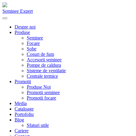
Seminee Expert
Despre noi
Produse
Șeminee
Focare
Sobe
Cosuri de fum
Accesorii șeminee
Pompe de caldura
Sisteme de ventilatie
Centrale termice
Promotii
Produse Noi
Promotii seminee
Promotii focare
Media
Cataloage
Portofoliu
Blog
Sfaturi utile
Cariere