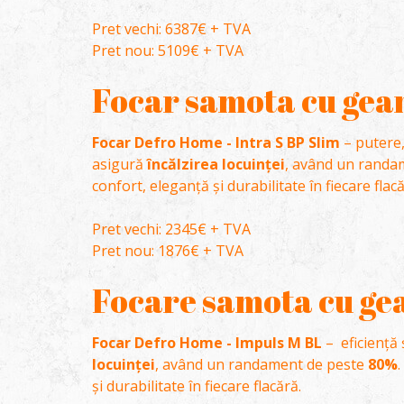
Pret vechi: 6387€ + TVA
Pret nou: 5109€ + TVA
Focar samota cu geam
Focar Defro Home - Intra S BP Slim
– putere,
asigură
încălzirea locuinței
, având un randa
confort, eleganță și durabilitate în fiecare flacă
Pret vechi: 2345€ + TVA
Pret nou: 1876€ + TVA
Focare samota cu gea
Focar Defro Home - Impuls M BL
– eficiență
locuinței
, având un randament de peste
80%
.
și durabilitate în fiecare flacără.