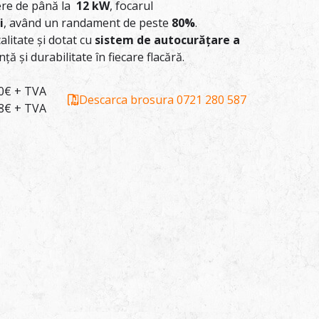
ere de până la
12 kW
, focarul
i
, având un randament de peste
80%
.
calitate și dotat cu
sistem de autocurățare a
ță și durabilitate în fiecare flacără.
10€ + TVA
Descarca brosura
0721 280 587
48€ + TVA