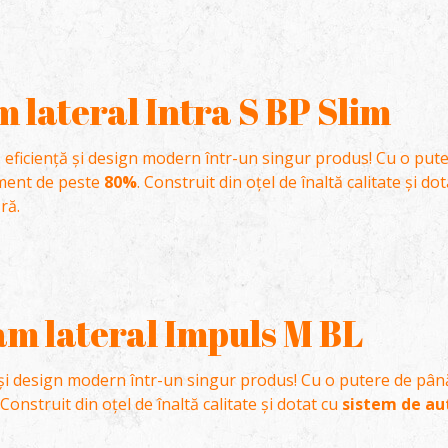
 lateral Intra S BP Slim
 eficiență și design modern într-un singur produs! Cu o put
ment de peste
80%
. Construit din oțel de înaltă calitate și do
ră.
m lateral Impuls M BL
 și design modern într-un singur produs! Cu o putere de pân
 Construit din oțel de înaltă calitate și dotat cu
sistem de aut