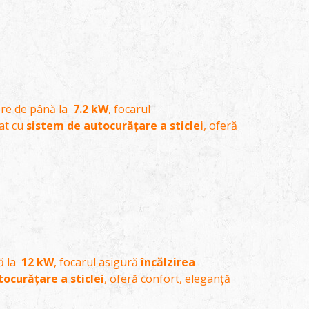
ere de până la
7.2 kW
, focarul
tat cu
sistem de autocurățare a sticlei
, oferă
ă la
12 kW
, focarul asigură
încălzirea
ocurățare a sticlei
, oferă confort, eleganță