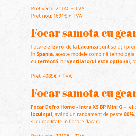
Pret vechi: 2114€ + TVA
Pret nou: 1691€ + TVA
Focar samota cu geam
Focarele
Izaro
de la
Lacunza
sunt soluții pre
în
Spania
, aceste modele combină tehnologia
cu
termotă
iar
ventilatorul este opțional
, 
Pret: 4085€ + TVA
Focar samota cu geam
Focar Defro Home - Intra XS BP Mini G
– efi
locuinței
, având un randament de peste
80%
.
și durabilitate în fiecare flacără.