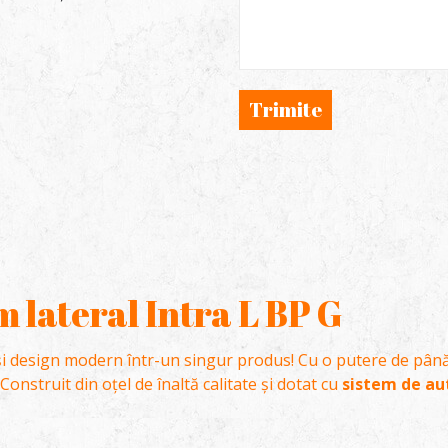
Trimite
 lateral Intra L BP G
și design modern într-un singur produs! Cu o putere de pân
 Construit din oțel de înaltă calitate și dotat cu
sistem de aut