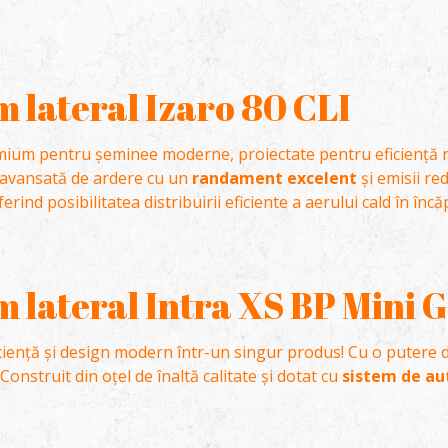
 lateral Izaro 80 CLI
mium pentru șeminee moderne, proiectate pentru eficiență rid
 avansată de ardere cu un
randament excelent
și emisii re
oferind posibilitatea distribuirii eficiente a aerului cald în încă
 lateral Intra XS BP Mini G
ciență și design modern într-un singur produs! Cu o putere 
 Construit din oțel de înaltă calitate și dotat cu
sistem de aut