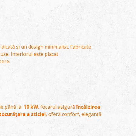
icată și un design minimalist. Fabricate
duse. Interiorul este placat
pere.
de până la
10 kW
, focarul asigură
încălzirea
ocurățare a sticlei
, oferă confort, eleganță