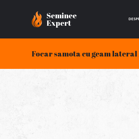
Seminee
DESP
Expert
Focar samota cu geam lateral 