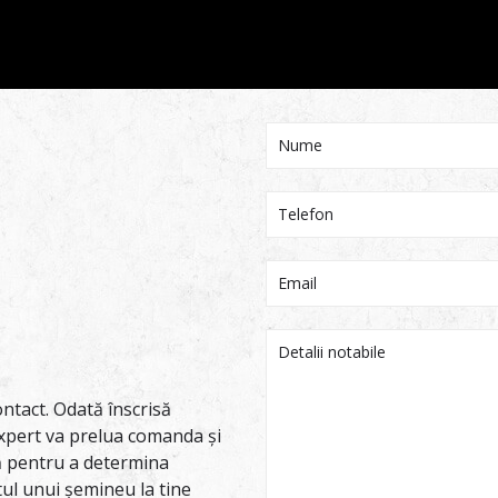
ntact. Odată înscrisă
xpert va prelua comanda și
tă pentru a determina
tul unui șemineu la tine