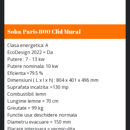
Soba Paris 800 Clid Mural
Clasa energetica: A
EcoDesign 2022 = Da
Putere : 7 - 13 kw
Putere nominala: 10 kw
Eficienta =79.5 %
Dimensiuni ( L x l x h) : 804 x 401 x 496 mm
Suprafata incalzita: >130 mp
Combustibil: lemn
Lungime lemne = 70 cm
Greutate = 99 kg
Functie usa: deschidere normala
Diametru evacuare = 150 mm
Placare interioara = vermiculita