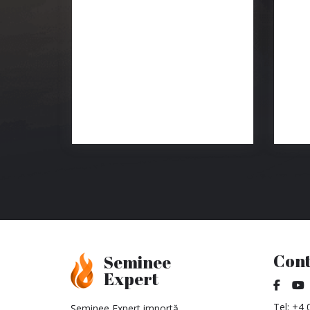
ou:
 + TVA
Cont
Seminee
Expert
Tel:
+4 
Șeminee Expert importă,