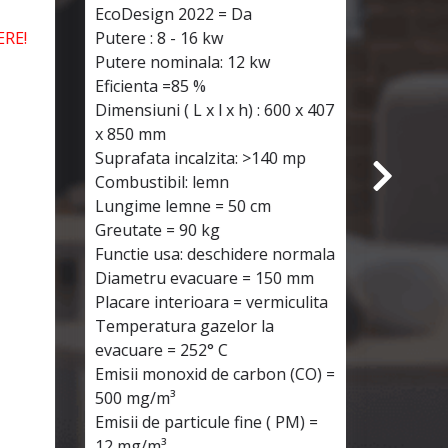
EcoDesign 2022 = Da
EcoDesi
RE!
Putere : 8 - 16 kw
Putere :
Putere nominala: 12 kw
Putere 
Eficienta =85 %
Eficient
Dimensiuni ( L x l x h) : 600 x 407
Dimensiun
x 850 mm
x 702 
Suprafata incalzita: >140 mp
Suprafat
Combustibil: lemn
Combust
Lungime lemne = 50 cm
Lungime
Greutate = 90 kg
Greutat
Functie usa: deschidere normala
Functie 
Diametru evacuare = 150 mm
Diametr
Placare interioara = vermiculita
Placare 
Temperatura gazelor la
Tempera
evacuare = 252° C
evacuar
Emisii monoxid de carbon (CO) =
Emisii m
500 mg/m³
500 mg
Emisii de particule fine ( PM) =
Emisii d
12 mg/m³
12 mg/