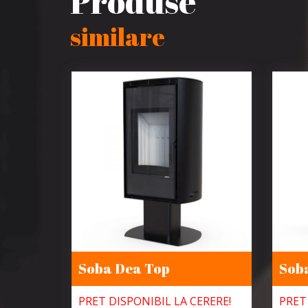
Produse
similare
0
Soba Dea Top
Soba
be Mini
PRET DISPONIBIL LA CERERE!
PRET 