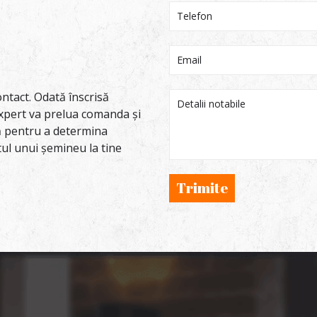
ntact. Odată înscrisă
xpert va prelua comanda și
tă pentru a determina
tul unui șemineu la tine
Trimite