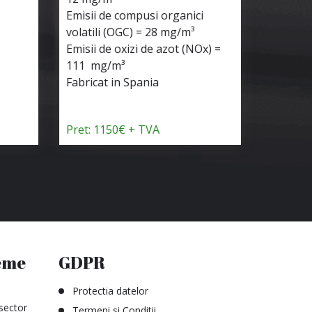
Emisii de compusi organici
Emisii d
volatili (OGC) = 28 mg/m³
volatili
Emisii de oxizi de azot (NOx) =
Emisii d
111 mg/m³
111 mg
Fabricat in Spania
Fabricat
Pret: 1150€ + TVA
Pret: 1
eme
GDPR
Protectia datelor
sector
Termeni si Conditii