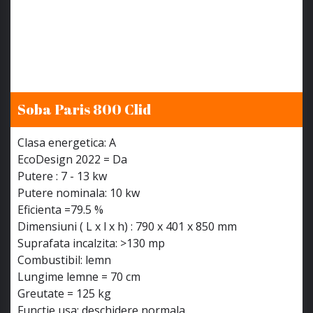
Soba Paris 800 Clid
Clasa energetica: A
EcoDesign 2022 = Da
Putere : 7 - 13 kw
Putere nominala: 10 kw
Eficienta =79.5 %
Dimensiuni ( L x l x h) : 790 x 401 x 850 mm
Suprafata incalzita: >130 mp
Combustibil: lemn
Lungime lemne = 70 cm
Greutate = 125 kg
Functie usa: deschidere normala