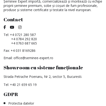
Șeminee Expert importă, comercializează și montează cu echipe
proprii șeminee premium, sobe și coșuri de fum profesionale,
produse și sisteme certificate și testate la nivel european.
Contact
Tel:
+4 0721 280 587
+4 0784 292 820
+4 0763 687 665
Fax: +4 031 8169286
Email:
office@seminee-expert.ro
Showroom cu sisteme funcționale
Strada Petrache Poenaru, Nr 2, sector 5, Bucuresti.
Tel:
+40 21 659 65 19
GDPR
Protectia datelor