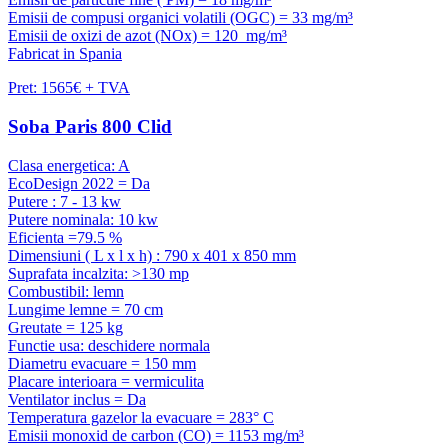
Emisii de compusi organici volatili (OGC) = 33 mg/m³
Emisii de oxizi de azot (NOx) = 120 mg/m³
Fabricat in Spania
Pret: 1565€ + TVA
Soba Paris 800 Clid
Clasa energetica: A
EcoDesign 2022 = Da
Putere : 7 - 13 kw
Putere nominala: 10 kw
Eficienta =79.5 %
Dimensiuni ( L x l x h) : 790 x 401 x 850 mm
Suprafata incalzita: >130 mp
Combustibil: lemn
Lungime lemne = 70 cm
Greutate = 125 kg
Functie usa: deschidere normala
Diametru evacuare = 150 mm
Placare interioara = vermiculita
Ventilator inclus = Da
Temperatura gazelor la evacuare = 283° C
Emisii monoxid de carbon (CO) = 1153 mg/m³