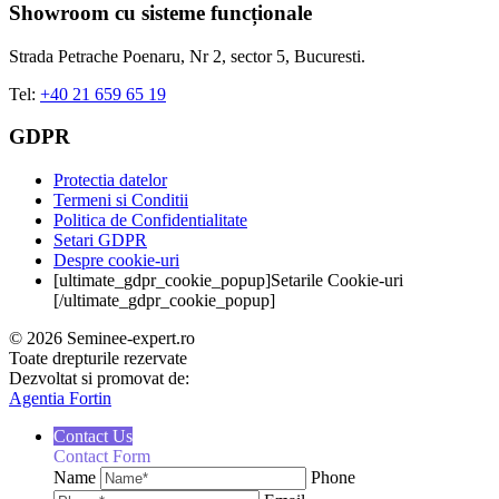
Showroom cu sisteme funcționale
Strada Petrache Poenaru, Nr 2, sector 5, Bucuresti.
Tel:
+40 21 659 65 19
GDPR
Protectia datelor
Termeni si Conditii
Politica de Confidentialitate
Setari GDPR
Despre cookie-uri
[ultimate_gdpr_cookie_popup]Setarile Cookie-uri
[/ultimate_gdpr_cookie_popup]
© 2026 Seminee-expert.ro
Toate drepturile rezervate
Dezvoltat si promovat de:
Agentia Fortin
Contact Us
Contact Form
Name
Phone