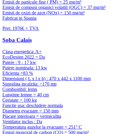
Emisii de particule fine ( PM) = 25 mg/m³
Emisii de compusi organici volatili (OGC) = 37 mg/m³
Emisii de oxizi de azot (NOx) = 150 mg/m³
Fabricat in Spania
Pret: 1976€ + TVA
Soba Calais
Clasa energetica: A+
EcoDesign 2022 = Da
Putere : 9 - 17 kw
Putere nominala: 13 kw
Eficienta =83 %
Dimensiuni ( L x l x h) : 470 x 442 x 1100 mm
Suprafata incalzita: >170 mp
Combustibil: lemn
Lungime lemne = 40 cm
Greutate = 100 kg
Functie usa: deschidere normala
Diametru evacuare = 150 mm
Placare interioara = vermiculita
Ventilator inclus : Da
Temperatura gazelor la evacuare = 251° C
Emisii monoxid de carbon (CO) = 500 mg/m³