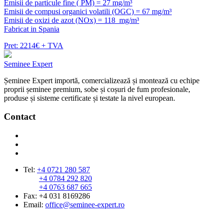
Emisii de particule fine ( PM) = 27 mg/m³
Emisii de compusi organici volatili (OGC) = 67 mg/m³
Emisii de oxizi de azot (NOx) = 118 mg/m³
Fabricat in Spania
Pret: 2214€ + TVA
Seminee Expert
Șeminee Expert importă, comercializează și montează cu echipe
proprii șeminee premium, sobe și coșuri de fum profesionale,
produse și sisteme certificate și testate la nivel european.
Contact
Tel:
+4 0721 280 587
+4 0784 292 820
+4 0763 687 665
Fax: +4 031 8169286
Email:
office@seminee-expert.ro