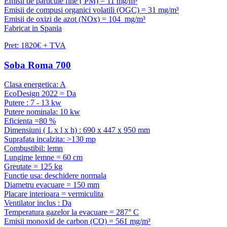
Emisii de particule fine ( PM) = 11 mg/m³
Emisii de compusi organici volatili (OGC) = 31 mg/m³
Emisii de oxizi de azot (NOx) = 104 mg/m³
Fabricat in Spania
Pret: 1820€ + TVA
Soba Roma 700
Clasa energetica: A
EcoDesign 2022 = Da
Putere : 7 - 13 kw
Putere nominala: 10 kw
Eficienta =80 %
Dimensiuni ( L x l x h) : 690 x 447 x 950 mm
Suprafata incalzita: >130 mp
Combustibil: lemn
Lungime lemne = 60 cm
Greutate = 125 kg
Functie usa: deschidere normala
Diametru evacuare = 150 mm
Placare interioara = vermiculita
Ventilator inclus : Da
Temperatura gazelor la evacuare = 287° C
Emisii monoxid de carbon (CO) = 561 mg/m³