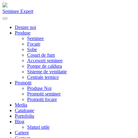
Seminee Expert
Despre noi
Produse
Șeminee
Focare
Sobe
Cosuri de fum
Accesorii șeminee
Pompe de caldura
Sisteme de ventilatie
Centrale termice
Promotii
Produse Noi
Promotii seminee
Promotii focare
Media
Cataloage
Portofoliu
Blog
Sfaturi utile
Cariere