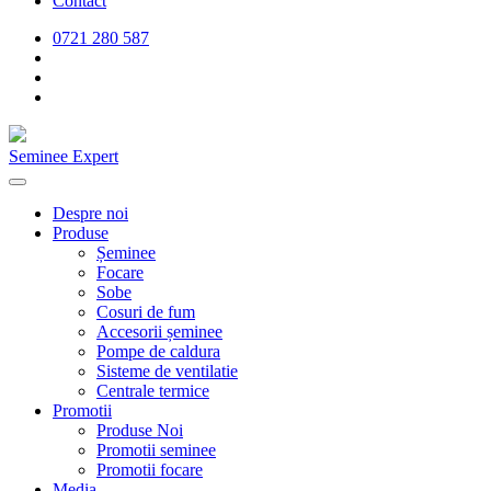
Contact
0721 280 587
Seminee Expert
Despre noi
Produse
Șeminee
Focare
Sobe
Cosuri de fum
Accesorii șeminee
Pompe de caldura
Sisteme de ventilatie
Centrale termice
Promotii
Produse Noi
Promotii seminee
Promotii focare
Media