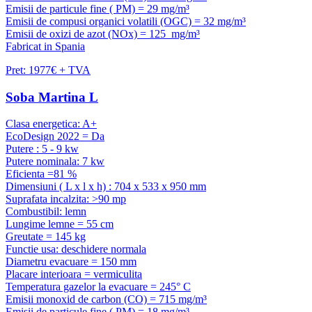
Emisii de particule fine ( PM) = 29 mg/m³
Emisii de compusi organici volatili (OGC) = 32 mg/m³
Emisii de oxizi de azot (NOx) = 125 mg/m³
Fabricat in Spania
Pret: 1977€ + TVA
Soba Martina L
Clasa energetica: A+
EcoDesign 2022 = Da
Putere : 5 - 9 kw
Putere nominala: 7 kw
Eficienta =81 %
Dimensiuni ( L x l x h) : 704 x 533 x 950 mm
Suprafata incalzita: >90 mp
Combustibil: lemn
Lungime lemne = 55 cm
Greutate = 145 kg
Functie usa: deschidere normala
Diametru evacuare = 150 mm
Placare interioara = vermiculita
Temperatura gazelor la evacuare = 245° C
Emisii monoxid de carbon (CO) = 715 mg/m³
Emisii de particule fine ( PM) = 18 mg/m³