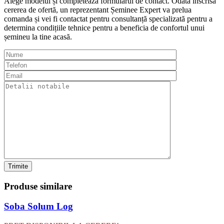
Alege modelul și completează formularul de contact. Odată înscrisă
cererea de ofertă, un reprezentant Șeminee Expert va prelua
comanda și vei fi contactat pentru consultanță specializată pentru a
determina condițiile tehnice pentru a beneficia de confortul unui
șemineu la tine acasă.
Trimite
Produse
similare
Soba Solum Log