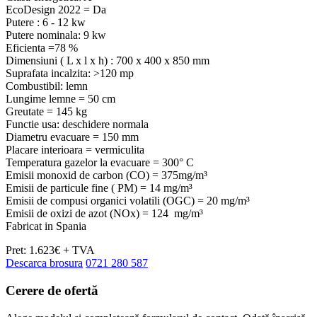
EcoDesign 2022 = Da
Putere : 6 - 12 kw
Putere nominala: 9 kw
Eficienta =78 %
Dimensiuni ( L x l x h) : 700 x 400 x 850 mm
Suprafata incalzita: >120 mp
Combustibil: lemn
Lungime lemne = 50 cm
Greutate = 145 kg
Functie usa: deschidere normala
Diametru evacuare = 150 mm
Placare interioara = vermiculita
Temperatura gazelor la evacuare = 300° C
Emisii monoxid de carbon (CO) = 375mg/m³
Emisii de particule fine ( PM) = 14 mg/m³
Emisii de compusi organici volatili (OGC) = 20 mg/m³
Emisii de oxizi de azot (NOx) = 124 mg/m³
Fabricat in Spania
Pret: 1.623€ + TVA
Descarca brosura
0721 280 587
Cerere de
ofertă