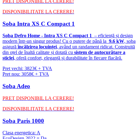
PRET DISPONIBIL LA CERERE!
DISPONIBILITATE LA CERERE!
Soba Intra XS C Compact 1
Soba Defro Home - Intra XS C Compact 1
– eficiență și design
modern într-un singur produs! Cu o putere de până la
9.6 kW
, soba
asigură
încălzirea locuinței
, având un randament ridicat. Construită
din oțel de înaltă calitate și dotată cu
sistem de autocurățare a
sticlei
, oferă confort, eleganță și durabilitate în fiecare flacără.
Pret vechi: 3823€ + TVA
Pret nou: 3058€ + TVA
Soba Adeo
PRET DISPONIBIL LA CERERE!
DISPONIBILITATE LA CERERE!
Soba Paris 1000
Clasa energetica: A
EcoDesign 2022 = Da