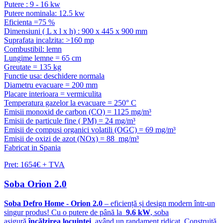
Putere : 9 - 16 kw
Putere nominala: 12.5 kw
Eficienta =75 %
Dimensiuni ( L x l x h) : 900 x 445 x 900 mm
Suprafata incalzita: >160 mp
Combustibil: lemn
Lungime lemne = 65 cm
Greutate = 135 kg
Functie usa: deschidere normala
Diametru evacuare = 200 mm
Placare interioara = vermiculita
Temperatura gazelor la evacuare = 250° C
Emisii monoxid de carbon (CO) = 1125 mg/m³
Emisii de particule fine ( PM) = 24 mg/m³
Emisii de compusi organici volatili (OGC) = 69 mg/m³
Emisii de oxizi de azot (NOx) = 88 mg/m³
Fabricat in Spania
Pret: 1654€ + TVA
Soba Orion 2.0
Soba Defro Home - Orion 2.0
– eficiență și design modern într-un
singur produs! Cu o putere de până la
9.6 kW
, soba
asigură
încălzirea locuinței
, având un randament ridicat. Construită