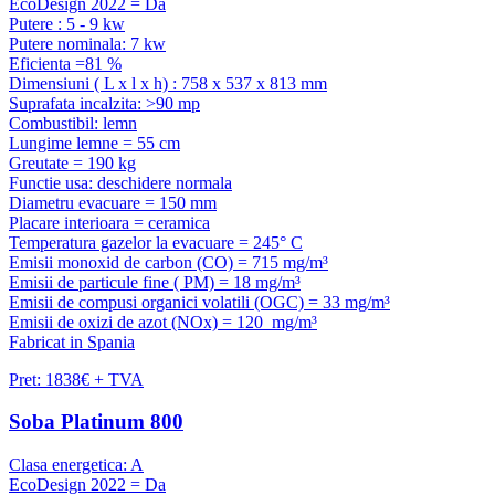
EcoDesign 2022 = Da
Putere : 5 - 9 kw
Putere nominala: 7 kw
Eficienta =81 %
Dimensiuni ( L x l x h) : 758 x 537 x 813 mm
Suprafata incalzita: >90 mp
Combustibil: lemn
Lungime lemne = 55 cm
Greutate = 190 kg
Functie usa: deschidere normala
Diametru evacuare = 150 mm
Placare interioara = ceramica
Temperatura gazelor la evacuare = 245° C
Emisii monoxid de carbon (CO) = 715 mg/m³
Emisii de particule fine ( PM) = 18 mg/m³
Emisii de compusi organici volatili (OGC) = 33 mg/m³
Emisii de oxizi de azot (NOx) = 120 mg/m³
Fabricat in Spania
Pret: 1838€ + TVA
Soba Platinum 800
Clasa energetica: A
EcoDesign 2022 = Da