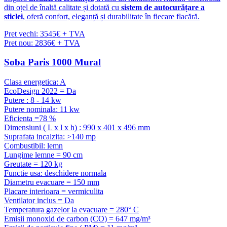
din oțel de înaltă calitate și dotată cu
sistem de autocurățare a
sticlei
, oferă confort, eleganță și durabilitate în fiecare flacără.
Pret vechi: 3545€ + TVA
Pret nou: 2836€ + TVA
Soba Paris 1000 Mural
Clasa energetica: A
EcoDesign 2022 = Da
Putere : 8 - 14 kw
Putere nominala: 11 kw
Eficienta =78 %
Dimensiuni ( L x l x h) : 990 x 401 x 496 mm
Suprafata incalzita: >140 mp
Combustibil: lemn
Lungime lemne = 90 cm
Greutate = 120 kg
Functie usa: deschidere normala
Diametru evacuare = 150 mm
Placare interioara = vermiculita
Ventilator inclus = Da
Temperatura gazelor la evacuare = 280° C
Emisii monoxid de carbon (CO) = 647 mg/m³