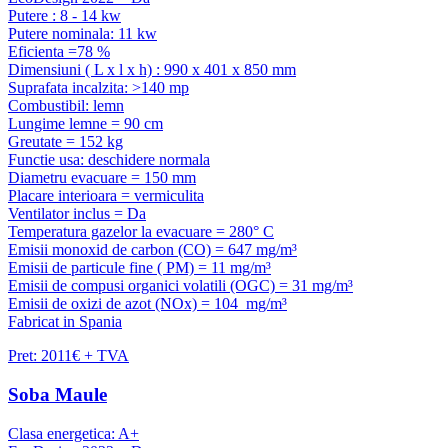
Putere : 8 - 14 kw
Putere nominala: 11 kw
Eficienta =78 %
Dimensiuni ( L x l x h) : 990 x 401 x 850 mm
Suprafata incalzita: >140 mp
Combustibil: lemn
Lungime lemne = 90 cm
Greutate = 152 kg
Functie usa: deschidere normala
Diametru evacuare = 150 mm
Placare interioara = vermiculita
Ventilator inclus = Da
Temperatura gazelor la evacuare = 280° C
Emisii monoxid de carbon (CO) = 647 mg/m³
Emisii de particule fine ( PM) = 11 mg/m³
Emisii de compusi organici volatili (OGC) = 31 mg/m³
Emisii de oxizi de azot (NOx) = 104 mg/m³
Fabricat in Spania
Pret: 2011€ + TVA
Soba Maule
Clasa energetica: A+