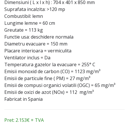
Dimensiuni ( L x l x h) : 704 x 401 x 850 mm
Suprafata incalzita: >120 mp
Combustibil: lemn
Lungime lemne = 60 cm
Greutate = 113 kg
Functie usa: deschidere normala
Diametru evacuare = 150 mm
Placare interioara = vermiculita
Ventilator inclus = Da
Temperatura gazelor la evacuare = 255° C
Emisii monoxid de carbon (CO) = 1123 mg/m³
Emisii de particule fine ( PM) = 27 mg/m³
Emisii de compusi organici volatili (OGC) = 65 mg/m³
Emisii de oxizi de azot (NOx) = 112 mg/m³
Fabricat in Spania
Pret: 2.153€ + TVA