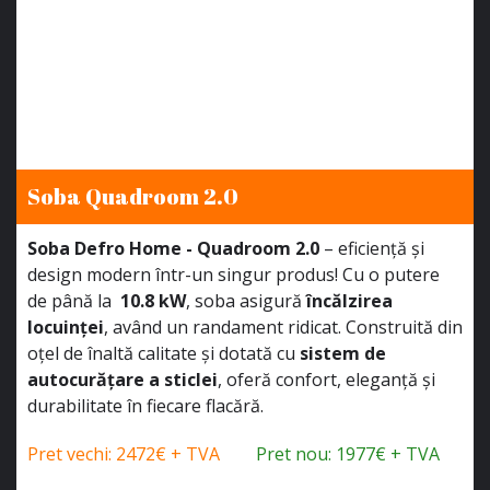
Soba Quadroom 2.0
Soba Defro Home - Quadroom 2.0
– eficiență și
design modern într-un singur produs! Cu o putere
de până la
10.8 kW
, soba asigură
încălzirea
locuinței
, având un randament ridicat. Construită din
oțel de înaltă calitate și dotată cu
sistem de
autocurățare a sticlei
, oferă confort, eleganță și
durabilitate în fiecare flacără.
Pret vechi: 2472€ + TVA
Pret nou: 1977€ + TVA