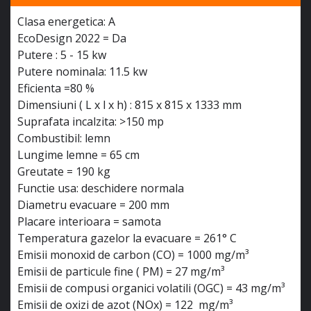
Clasa energetica: A
EcoDesign 2022 = Da
Putere : 5 - 15 kw
Putere nominala: 11.5 kw
Eficienta =80 %
Dimensiuni ( L x l x h) : 815 x 815 x 1333 mm
Suprafata incalzita: >150 mp
Combustibil: lemn
Lungime lemne = 65 cm
Greutate = 190 kg
Functie usa: deschidere normala
Diametru evacuare = 200 mm
Placare interioara = samota
Temperatura gazelor la evacuare = 261° C
Emisii monoxid de carbon (CO) = 1000 mg/m³
Emisii de particule fine ( PM) = 27 mg/m³
Emisii de compusi organici volatili (OGC) = 43 mg/m³
Emisii de oxizi de azot (NOx) = 122 mg/m³