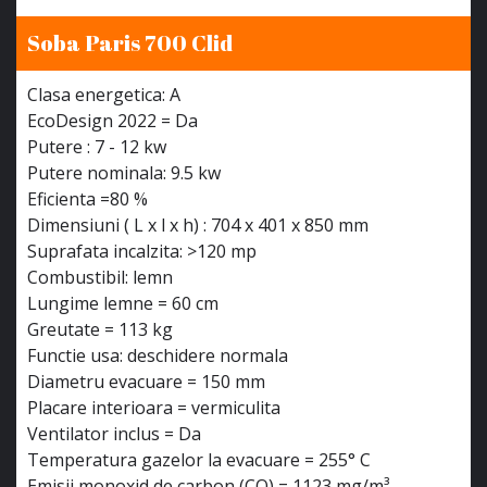
Soba Paris 700 Clid
Clasa energetica: A
EcoDesign 2022 = Da
Putere : 7 - 12 kw
Putere nominala: 9.5 kw
Eficienta =80 %
Dimensiuni ( L x l x h) : 704 x 401 x 850 mm
Suprafata incalzita: >120 mp
Combustibil: lemn
Lungime lemne = 60 cm
Greutate = 113 kg
Functie usa: deschidere normala
Diametru evacuare = 150 mm
Placare interioara = vermiculita
Ventilator inclus = Da
Temperatura gazelor la evacuare = 255° C
Emisii monoxid de carbon (CO) = 1123 mg/m³