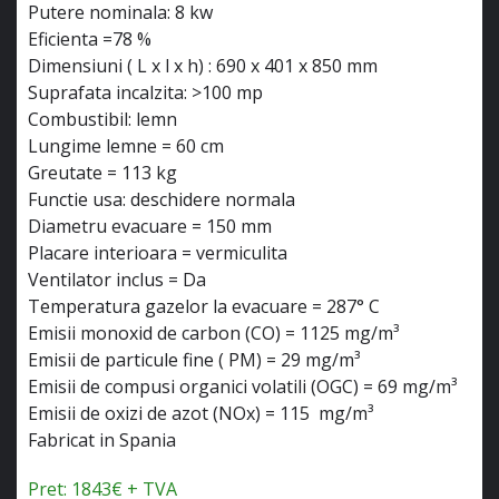
Putere nominala: 8 kw
Eficienta =78 %
Dimensiuni ( L x l x h) : 690 x 401 x 850 mm
Suprafata incalzita: >100 mp
Combustibil: lemn
Lungime lemne = 60 cm
Greutate = 113 kg
Functie usa: deschidere normala
Diametru evacuare = 150 mm
Placare interioara = vermiculita
Ventilator inclus = Da
Temperatura gazelor la evacuare = 287° C
Emisii monoxid de carbon (CO) = 1125 mg/m³
Emisii de particule fine ( PM) = 29 mg/m³
Emisii de compusi organici volatili (OGC) = 69 mg/m³
Emisii de oxizi de azot (NOx) = 115 mg/m³
Fabricat in Spania
Pret: 1843€ + TVA