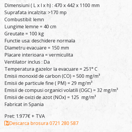
Dimensiuni ( L x l x h) : 470 x 442 x 1100 mm
Suprafata incalzita: >170 mp
Combustibil: lemn
Lungime lemne = 40 cm
Greutate = 100 kg
Functie usa: deschidere normala
Diametru evacuare = 150 mm
Placare interioara = vermiculita
Ventilator inclus : Da
Temperatura gazelor la evacuare = 251° C
Emisii monoxid de carbon (CO) = 500 mg/m³
Emisii de particule fine ( PM) = 29 mg/m³
Emisii de compusi organici volatili (OGC) = 32 mg/m³
Emisii de oxizi de azot (NOx) = 125 mg/m³
Fabricat in Spania
Pret: 1.977€ + TVA
Descarca brosura
0721 280 587