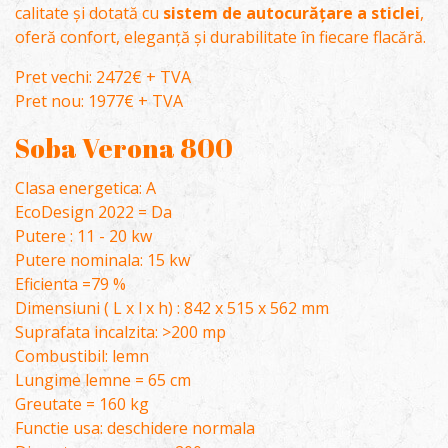
calitate și dotată cu
sistem de autocurățare a sticlei
,
oferă confort, eleganță și durabilitate în fiecare flacără.
Pret vechi: 2472€ + TVA
Pret nou: 1977€ + TVA
Soba Verona 800
Clasa energetica: A
EcoDesign 2022 = Da
Putere : 11 - 20 kw
Putere nominala: 15 kw
Eficienta =79 %
Dimensiuni ( L x l x h) : 842 x 515 x 562 mm
Suprafata incalzita: >200 mp
Combustibil: lemn
Lungime lemne = 65 cm
Greutate = 160 kg
Functie usa: deschidere normala