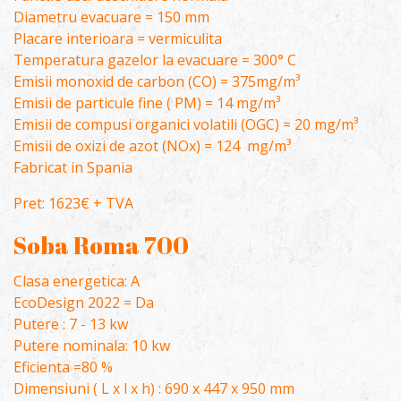
Diametru evacuare = 150 mm
Placare interioara = vermiculita
Temperatura gazelor la evacuare = 300° C
Emisii monoxid de carbon (CO) = 375mg/m³
Emisii de particule fine ( PM) = 14 mg/m³
Emisii de compusi organici volatili (OGC) = 20 mg/m³
Emisii de oxizi de azot (NOx) = 124 mg/m³
Fabricat in Spania
Pret: 1623€ + TVA
Soba Roma 700
Clasa energetica: A
EcoDesign 2022 = Da
Putere : 7 - 13 kw
Putere nominala: 10 kw
Eficienta =80 %
Dimensiuni ( L x l x h) : 690 x 447 x 950 mm