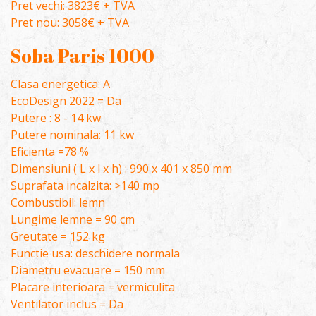
Pret vechi: 3823€ + TVA
Pret nou: 3058€ + TVA
Soba Paris 1000
Clasa energetica: A
EcoDesign 2022 = Da
Putere : 8 - 14 kw
Putere nominala: 11 kw
Eficienta =78 %
Dimensiuni ( L x l x h) : 990 x 401 x 850 mm
Suprafata incalzita: >140 mp
Combustibil: lemn
Lungime lemne = 90 cm
Greutate = 152 kg
Functie usa: deschidere normala
Diametru evacuare = 150 mm
Placare interioara = vermiculita
Ventilator inclus = Da