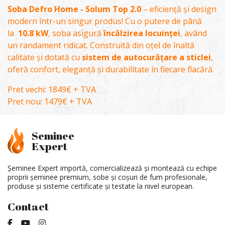
Soba Defro Home - Solum Top 2.0
– eficiență și design
modern într-un singur produs! Cu o putere de până
la
10.8 kW
, soba asigură
încălzirea locuinței
, având
un randament ridicat. Construită din oțel de înaltă
calitate și dotată cu
sistem de autocurățare a sticlei
,
oferă confort, eleganță și durabilitate în fiecare flacără.
Pret vechi: 1849€ + TVA
Pret nou: 1479€ + TVA
Seminee
Expert
Șeminee Expert importă, comercializează și montează cu echipe
proprii șeminee premium, sobe și coșuri de fum profesionale,
produse și sisteme certificate și testate la nivel european.
Contact