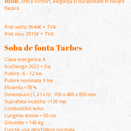
sticlei
, oferă confort, eleganță și durabilitate în fiecare
flacără.
Pret vechi: 3644€ + TVA
Pret nou: 2915€ + TVA
Soba de fonta Tarbes
Clasa energetica: A
EcoDesign 2022 = Da
Putere : 6 - 12 kw
Putere nominala: 9 kw
Eficienta =78 %
Dimensiuni ( L x l x h) : 700 x 400 x 850 mm
Suprafata incalzita: >120 mp
Combustibil: lemn
Lungime lemne = 50 cm
Greutate = 145 kg
Functie usa: deschidere normala