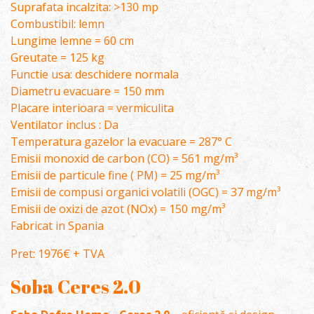
Suprafata incalzita: >130 mp
Combustibil: lemn
Lungime lemne = 60 cm
Greutate = 125 kg
Functie usa: deschidere normala
Diametru evacuare = 150 mm
Placare interioara = vermiculita
Ventilator inclus : Da
Temperatura gazelor la evacuare = 287° C
Emisii monoxid de carbon (CO) = 561 mg/m³
Emisii de particule fine ( PM) = 25 mg/m³
Emisii de compusi organici volatili (OGC) = 37 mg/m³
Emisii de oxizi de azot (NOx) = 150 mg/m³
Fabricat in Spania
Pret: 1976€ + TVA
Soba Ceres 2.0