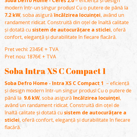
Soba Defro Home - Ceres 2.0
– eficiență și design
modern într-un singur produs! Cu o putere de până la
7.2 kW
, soba asigură
încălzirea locuinței
, având un
randament ridicat. Construită din oțel de înaltă calitate
și dotată cu
sistem de autocurățare a sticlei
, oferă
confort, eleganță și durabilitate în fiecare flacără.
Pret vechi: 2345€ + TVA
Pret nou: 1876€ + TVA
Soba Intra XS C Compact 1
Soba Defro Home - Intra XS C Compact 1
– eficiență
și design modern într-un singur produs! Cu o putere de
până la
9.6 kW
, soba asigură
încălzirea locuinței
,
având un randament ridicat. Construită din oțel de
înaltă calitate și dotată cu
sistem de autocurățare a
sticlei
, oferă confort, eleganță și durabilitate în fiecare
flacără.