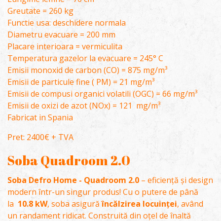
Greutate = 260 kg
Functie usa: deschidere normala
Diametru evacuare = 200 mm
Placare interioara = vermiculita
Temperatura gazelor la evacuare = 245° C
Emisii monoxid de carbon (CO) = 875 mg/m³
Emisii de particule fine ( PM) = 21 mg/m³
Emisii de compusi organici volatili (OGC) = 66 mg/m³
Emisii de oxizi de azot (NOx) = 121 mg/m³
Fabricat in Spania
Pret: 2400€ + TVA
Soba Quadroom 2.0
Soba Defro Home - Quadroom 2.0
– eficiență și design
modern într-un singur produs! Cu o putere de până
la
10.8 kW
, soba asigură
încălzirea locuinței
, având
un randament ridicat. Construită din oțel de înaltă