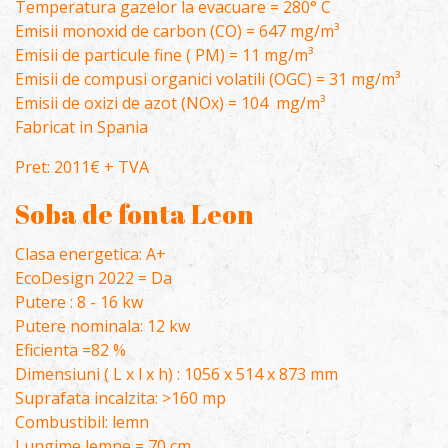
Temperatura gazelor la evacuare = 280° C
Emisii monoxid de carbon (CO) = 647 mg/m³
Emisii de particule fine ( PM) = 11 mg/m³
Emisii de compusi organici volatili (OGC) = 31 mg/m³
Emisii de oxizi de azot (NOx) = 104 mg/m³
Fabricat in Spania
Pret: 2011€ + TVA
Soba de fonta Leon
Clasa energetica: A+
EcoDesign 2022 = Da
Putere : 8 - 16 kw
Putere nominala: 12 kw
Eficienta =82 %
Dimensiuni ( L x l x h) : 1056 x 514 x 873 mm
Suprafata incalzita: >160 mp
Combustibil: lemn
Lungime lemne = 70 cm