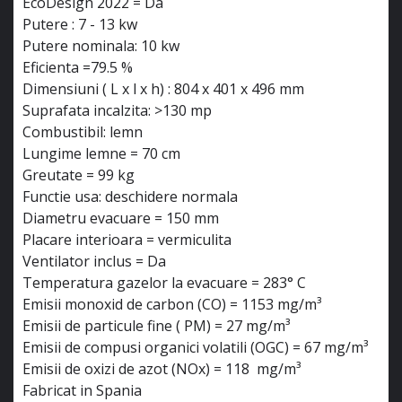
EcoDesign 2022 = Da
Putere : 7 - 13 kw
Putere nominala: 10 kw
Eficienta =79.5 %
Dimensiuni ( L x l x h) : 804 x 401 x 496 mm
Suprafata incalzita: >130 mp
Combustibil: lemn
Lungime lemne = 70 cm
Greutate = 99 kg
Functie usa: deschidere normala
Diametru evacuare = 150 mm
Placare interioara = vermiculita
Ventilator inclus = Da
Temperatura gazelor la evacuare = 283° C
Emisii monoxid de carbon (CO) = 1153 mg/m³
Emisii de particule fine ( PM) = 27 mg/m³
Emisii de compusi organici volatili (OGC) = 67 mg/m³
Emisii de oxizi de azot (NOx) = 118 mg/m³
Fabricat in Spania