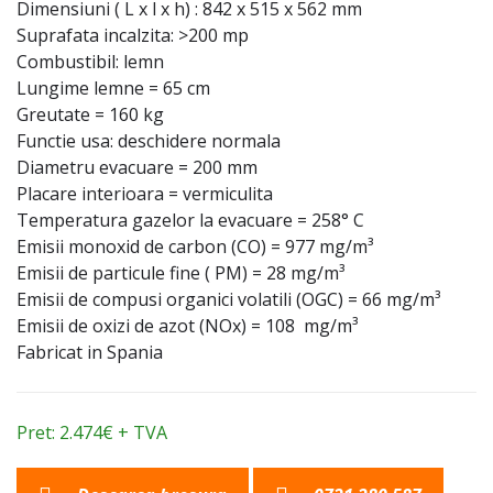
Dimensiuni ( L x l x h) : 842 x 515 x 562 mm
Suprafata incalzita: >200 mp
Combustibil: lemn
Lungime lemne = 65 cm
Greutate = 160 kg
Functie usa: deschidere normala
Diametru evacuare = 200 mm
Placare interioara = vermiculita
Temperatura gazelor la evacuare = 258° C
Emisii monoxid de carbon (CO) = 977 mg/m³
Emisii de particule fine ( PM) = 28 mg/m³
Emisii de compusi organici volatili (OGC) = 66 mg/m³
Emisii de oxizi de azot (NOx) = 108 mg/m³
Fabricat in Spania
Pret: 2.474€ + TVA