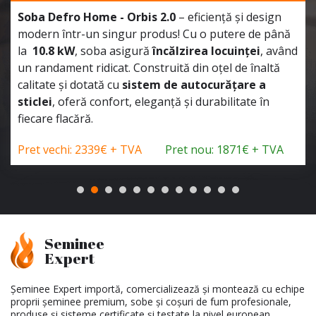
Soba Defro Home - Orbis 2.0
– eficiență și design
modern într-un singur produs! Cu o putere de până
la
10.8 kW
, soba asigură
încălzirea locuinței
, având
un randament ridicat. Construită din oțel de înaltă
calitate și dotată cu
sistem de autocurățare a
sticlei
, oferă confort, eleganță și durabilitate în
fiecare flacără.
Pret vechi: 2339€ + TVA
Pret nou: 1871€ + TVA
Seminee
Expert
Șeminee Expert importă, comercializează și montează cu echipe
proprii șeminee premium, sobe și coșuri de fum profesionale,
produse și sisteme certificate și testate la nivel european.