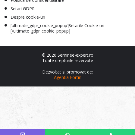
Politica de Confidentialitate
Setari GDPR
Despre cookie-uri
[ultimate_gdpr_cookie_popup]Setarile Cookie-uri
[/ultimate_gdpr_cookie_popup]
© 2026 Seminee-expert.ro
Toate drepturile rezervate
Dezvoltat si promovat de:
Agentia Fortin
No country selected