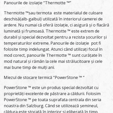
Panourile de izolație “Thermotte ™”
Thermotte ™sau termota este materialul de culoare
deschisă(alb-galbui) utilizată în interiorul camerei de
ardere. Nu numai că oferă izolație, ci asigură și o flacără
luminată și frumoasă. Thermotte ™ este extrem de
durabil și special dezvoltat pentru a rezista șocurilor și
temperaturilor extreme. Panourile de izolație pot fi
folosite timp indelungat. Atunci când utilizați focul în
mod corect, panourile Thermotte ™ sunt curățate în
mod natural și rămân la cele mai strălucitoare și cele
mai bune timp de mulți ani.
Miezul de stocare termică “PowerStone ™ “
PowerStone ™ este un produs special dezvoltat cu
proprietăți excelente de păstrare a căldurii. Folosim
PowerStone ™ pe toata suprafata centrala din seria
noastra din Salzburg. Când se utilizează șemineul,
căldura este stocată în interior și eliberată în timp.