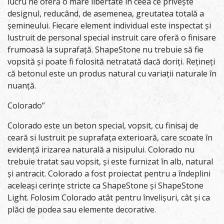
lucru ne oferă o mare libertate în ceea ce privește
designul, reducând, de asemenea, greutatea totală a
șemineului. Fiecare element individual este inspectat și
lustruit de personal special instruit care oferă o finisare
frumoasă la suprafață. ShapeStone nu trebuie să fie
vopsită și poate fi folosită netratată dacă doriți. Rețineți
că betonul este un produs natural cu variații naturale în
nuanță.
Colorado”
Colorado este un beton special, vopsit, cu finisaj de
ceară si lustruit pe suprafața exterioară, care scoate în
evidență irizarea naturală a nisipului. Colorado nu
trebuie tratat sau vopsit, și este furnizat în alb, natural
și antracit. Colorado a fost proiectat pentru a îndeplini
aceleași cerințe stricte ca ShapeStone și ShapeStone
Light. Folosim Colorado atât pentru învelișuri, cât și ca
plăci de podea sau elemente decorative.