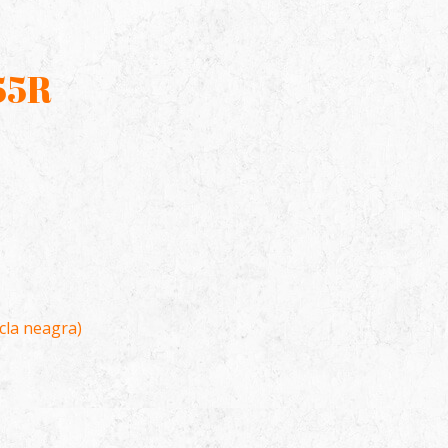
/55R
icla neagra)