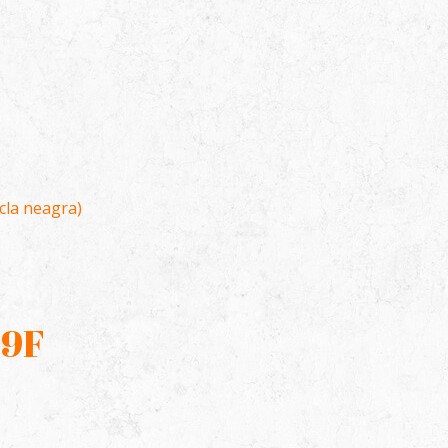
icla neagra)
59F