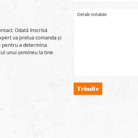
ntact. Odată înscrisă
xpert va prelua comanda și
tă pentru a determina
tul unui șemineu la tine
Trimite