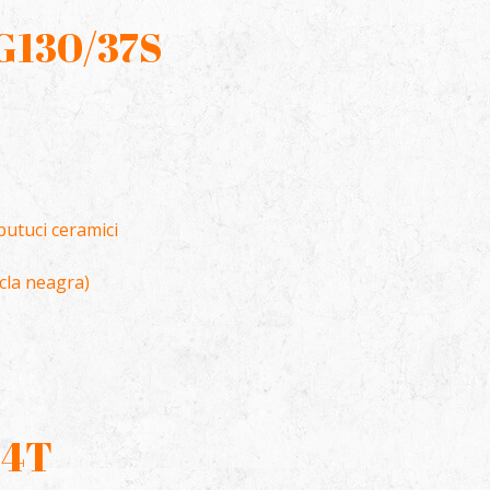
 G130/37S
butuci ceramici
icla neagra)
54T