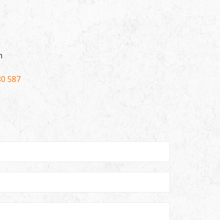
m
80 587