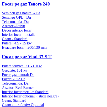
Focar pe gaz Tenore 240
Semineu gaz natural - Da
Semineu GPL - Da
Telecomanda -Da
Arzator -Dublu
Decor interior focar
Interior focar - metalic
Geam - Standard
Putere : 4.5 - 15 kw
Evacuare focar : 200/130 mm
Focar pe gaz Vital 37 S T
Putere termica: 3.6 - 6 Kw
Greutate: 101 kg
Focar gaz natural: Da
Focar GPL: Da
Telecomanda: Da
Arzator: Real Burner
Interior focar metalic: Standard
Interior focar optional: ( sticla neagra)
Geam: Standard
Geam antireflexiv: Optional