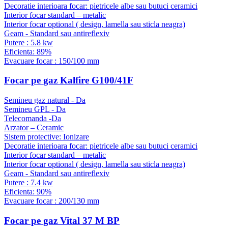
Decoratie interioara focar: pietricele albe sau butuci ceramici
Interior focar standard – metalic
Interior focar optional ( design, lamella sau sticla neagra)
Geam - Standard sau antireflexiv
Putere : 5.8 kw
Eficienta: 89%
Evacuare focar : 150/100 mm
Focar pe gaz Kalfire G100/41F
Semineu gaz natural - Da
Semineu GPL - Da
Telecomanda -Da
Arzator – Ceramic
Sistem protective: Ionizare
Decoratie interioara focar: pietricele albe sau butuci ceramici
Interior focar standard – metalic
Interior focar optional ( design, lamella sau sticla neagra)
Geam - Standard sau antireflexiv
Putere : 7.4 kw
Eficienta: 90%
Evacuare focar : 200/130 mm
Focar pe gaz Vital 37 M BP