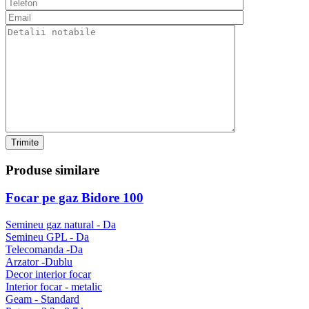
Trimite
Produse
similare
Focar pe gaz Bidore 100
Semineu gaz natural - Da
Semineu GPL - Da
Telecomanda -Da
Arzator -Dublu
Decor interior focar
Interior focar - metalic
Geam - Standard