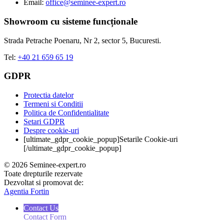
Email:
office@seminee-expert.ro
Showroom cu sisteme funcționale
Strada Petrache Poenaru, Nr 2, sector 5, Bucuresti.
Tel:
+40 21 659 65 19
GDPR
Protectia datelor
Termeni si Conditii
Politica de Confidentialitate
Setari GDPR
Despre cookie-uri
[ultimate_gdpr_cookie_popup]Setarile Cookie-uri
[/ultimate_gdpr_cookie_popup]
© 2026 Seminee-expert.ro
Toate drepturile rezervate
Dezvoltat si promovat de:
Agentia Fortin
Contact Us
Contact Form