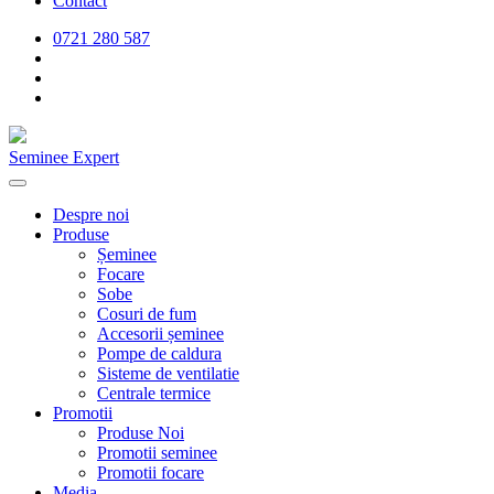
Contact
0721 280 587
Seminee Expert
Despre noi
Produse
Șeminee
Focare
Sobe
Cosuri de fum
Accesorii șeminee
Pompe de caldura
Sisteme de ventilatie
Centrale termice
Promotii
Produse Noi
Promotii seminee
Promotii focare
Media