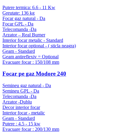
Putere termica: 6.6 - 11 Kw
Greutate: 136 kg
Focar gaz natural - Da
Focar GPL - Da
Telecomanda -Da
Arzator – Real Burner
Interior focar metalic - Standard
Interior focar optional - ( sticla neagra)
Geam - Standard
Geam antireflexiv = Optional
Evacuare focar : 150/108 mm
Focar pe gaz Modore 240
Semineu gaz natural - Da
Semineu GPL - Da
Telecomanda -Da
Arzator -Dublu
Decor interior focar
Interior focar - metalic
Geam - Standard
Putere : 4.5 - 15 kw
Evacuare focar : 200/130 mm