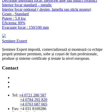
Decoratie interioara focar: pietricele albe sau butuci ceramici
Interior focar standard – metalic
Interior focar optional ( design, lamella sau sticla neagra)
Geam - Standard
Putere : 5.8 kw
Eficienta: 89%
Evacuare focar : 150/100 mm
Seminee Expert
Șeminee Expert importă, comercializează și montează cu echipe
proprii șeminee premium, sobe și coșuri de fum profesionale,
produse și sisteme certificate și testate la nivel european.
Contact
Tel:
+4 0721 280 587
+4 0784 292 820
+4 0763 687 665
Fax: +4 031 8169286