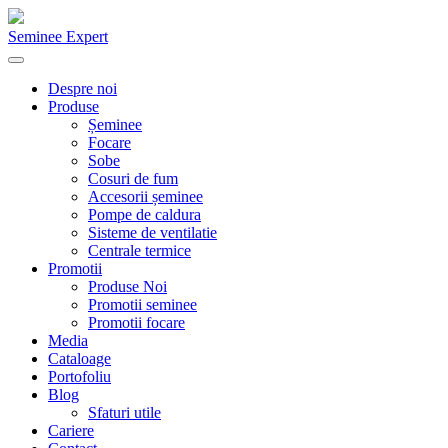
Seminee Expert
Despre noi
Produse
Șeminee
Focare
Sobe
Cosuri de fum
Accesorii șeminee
Pompe de caldura
Sisteme de ventilatie
Centrale termice
Promotii
Produse Noi
Promotii seminee
Promotii focare
Media
Cataloage
Portofoliu
Blog
Sfaturi utile
Cariere