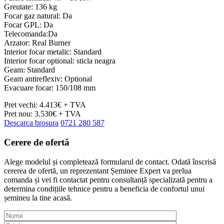
Greutate: 136 kg
Focar gaz natural: Da
Focar GPL: Da
Telecomanda:Da
Arzator: Real Burner
Interior focar metalic: Standard
Interior focar optional: sticla neagra
Geam: Standard
Geam antireflexiv: Optional
Evacuare focar: 150/108 mm
Pret vechi: 4.413€ + TVA
Pret nou: 3.530€ + TVA
Descarca brosura
0721 280 587
Cerere de
ofertă
Alege modelul și completează formularul de contact. Odată înscrisă
cererea de ofertă, un reprezentant Șeminee Expert va prelua
comanda și vei fi contactat pentru consultanță specializată pentru a
determina condițiile tehnice pentru a beneficia de confortul unui
șemineu la tine acasă.