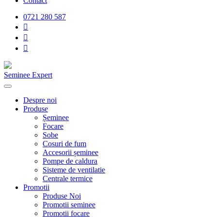
Contact
0721 280 587
Seminee Expert
Despre noi
Produse
Șeminee
Focare
Sobe
Cosuri de fum
Accesorii șeminee
Pompe de caldura
Sisteme de ventilatie
Centrale termice
Promotii
Produse Noi
Promotii seminee
Promotii focare