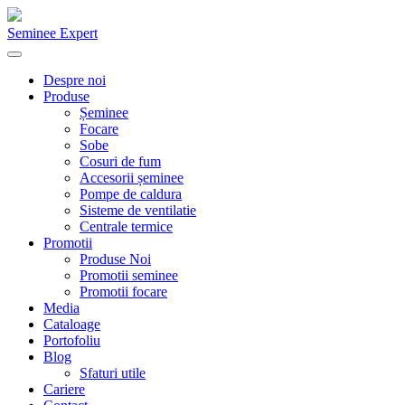
Seminee Expert
Despre noi
Produse
Șeminee
Focare
Sobe
Cosuri de fum
Accesorii șeminee
Pompe de caldura
Sisteme de ventilatie
Centrale termice
Promotii
Produse Noi
Promotii seminee
Promotii focare
Media
Cataloage
Portofoliu
Blog
Sfaturi utile
Cariere