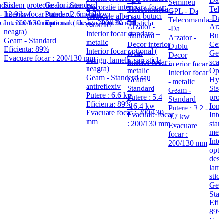
- Da
Da
Semineu
ndard
Sistem protectie: Ionizare
Geam - Standard
Decoratie interioara focar:
Telecomanda -
Te
GPL - Da
 - 12.9 kw
Interior focar standard – metalic
Putere : 2.6 - 7.9 kw
pietricele albe sau butuci
Da
-D
Telecomanda
ocar : 200/130 mm
Interior focar optional ( design, lamella sau sticla
Evacuare focar : 200/130 mm
ceramici
Arzator -
Ar
-Da
neagra)
Interior focar standard –
Standard
Bu
Arzator -
Geam - Standard
metalic
Decor interior
Ce
Dublu
Eficienta: 89%
Interior focar optional (
focar
Ge
Decor
Evacuare focar : 200/130 mm
design, lamella sau sticla
Interior focar -
sca
interior focar
neagra)
metalic
Op
Interior focar
Geam - Standard sau
Geam -
Hy
- metalic
antireflexiv
Standard
Si
Geam -
Putere : 6.6 kw
Putere : 5.4
pro
Standard
Eficienta: 89%
-16.4 kw
Ion
Putere : 3.2 -
Evacuare focar : 200/130
Evacuare focar
Int
9.7 kw
mm
: 200/130 mm
sta
Evacuare
met
focar :
Int
200/130 mm
opt
des
lam
sti
Ge
St
Efi
89