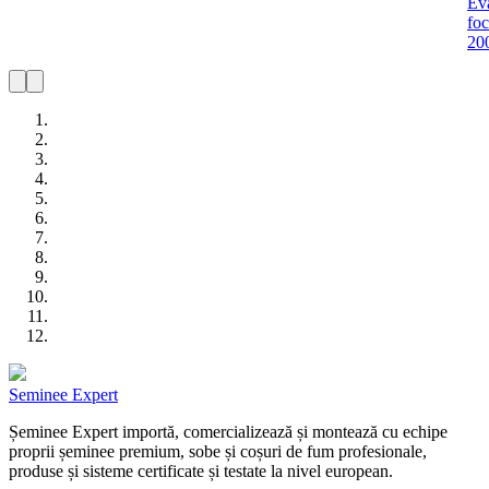
Ev
foc
20
Seminee Expert
Șeminee Expert importă, comercializează și montează cu echipe
proprii șeminee premium, sobe și coșuri de fum profesionale,
produse și sisteme certificate și testate la nivel european.