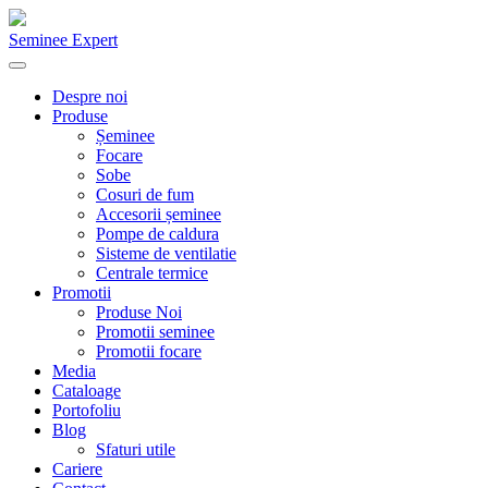
Seminee Expert
Despre noi
Produse
Șeminee
Focare
Sobe
Cosuri de fum
Accesorii șeminee
Pompe de caldura
Sisteme de ventilatie
Centrale termice
Promotii
Produse Noi
Promotii seminee
Promotii focare
Media
Cataloage
Portofoliu
Blog
Sfaturi utile
Cariere