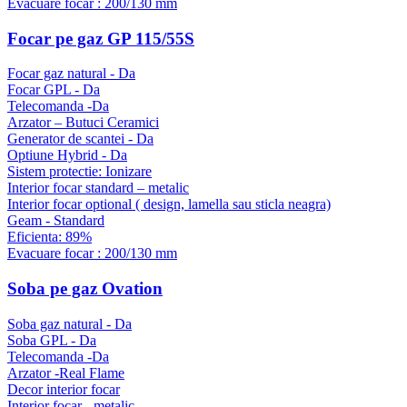
Evacuare focar : 200/130 mm
Focar pe gaz GP 115/55S
Focar gaz natural - Da
Focar GPL - Da
Telecomanda -Da
Arzator – Butuci Ceramici
Generator de scantei - Da
Optiune Hybrid - Da
Sistem protectie: Ionizare
Interior focar standard – metalic
Interior focar optional ( design, lamella sau sticla neagra)
Geam - Standard
Eficienta: 89%
Evacuare focar : 200/130 mm
Soba pe gaz Ovation
Soba gaz natural - Da
Soba GPL - Da
Telecomanda -Da
Arzator -Real Flame
Decor interior focar
Interior focar - metalic