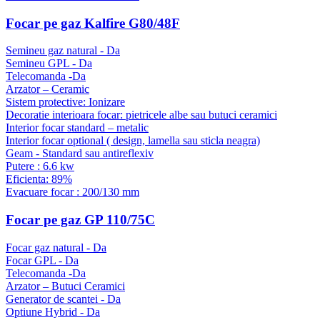
Focar pe gaz Kalfire G80/48F
Semineu gaz natural - Da
Semineu GPL - Da
Telecomanda -Da
Arzator – Ceramic
Sistem protective: Ionizare
Decoratie interioara focar: pietricele albe sau butuci ceramici
Interior focar standard – metalic
Interior focar optional ( design, lamella sau sticla neagra)
Geam - Standard sau antireflexiv
Putere : 6.6 kw
Eficienta: 89%
Evacuare focar : 200/130 mm
Focar pe gaz GP 110/75C
Focar gaz natural - Da
Focar GPL - Da
Telecomanda -Da
Arzator – Butuci Ceramici
Generator de scantei - Da
Optiune Hybrid - Da