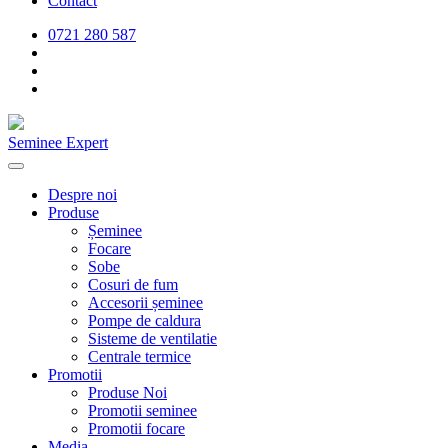
Contact
0721 280 587
Seminee Expert
Despre noi
Produse
Șeminee
Focare
Sobe
Cosuri de fum
Accesorii șeminee
Pompe de caldura
Sisteme de ventilatie
Centrale termice
Promotii
Produse Noi
Promotii seminee
Promotii focare
Media