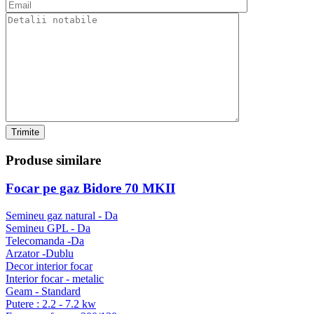
Trimite
Produse
similare
Focar pe gaz Bidore 70 MKII
Semineu gaz natural - Da
Semineu GPL - Da
Telecomanda -Da
Arzator -Dublu
Decor interior focar
Interior focar - metalic
Geam - Standard
Putere : 2.2 - 7.2 kw