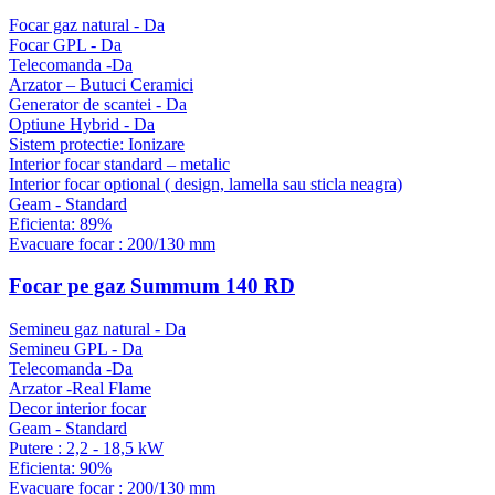
Focar gaz natural - Da
Focar GPL - Da
Telecomanda -Da
Arzator – Butuci Ceramici
Generator de scantei - Da
Optiune Hybrid - Da
Sistem protectie: Ionizare
Interior focar standard – metalic
Interior focar optional ( design, lamella sau sticla neagra)
Geam - Standard
Eficienta: 89%
Evacuare focar : 200/130 mm
Focar pe gaz Summum 140 RD
Semineu gaz natural - Da
Semineu GPL - Da
Telecomanda -Da
Arzator -Real Flame
Decor interior focar
Geam - Standard
Putere : 2,2 - 18,5 kW
Eficienta: 90%
Evacuare focar : 200/130 mm