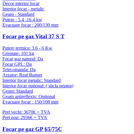
Decor interior focar
Interior focar - metalic
Geam - Standard
Putere : 5.4 -16.4 kw
Evacuare focar : 200/130 mm
Focar pe gaz Vital 37 S T
Putere termica: 3.6 - 6 Kw
Greutate: 101 kg
Focar gaz natural: Da
Focar GPL: Da
Telecomanda: Da
Arzator: Real Burner
Interior focar metalic: Standard
Interior focar optional: ( sticla neagra)
Geam: Standard
Geam antireflexiv: Optional
Evacuare focar : 150/108 mm
Pret vechi: 3670€ + TVA
Pret nou: 2936€ + TVA
Focar pe gaz GP 65/75C