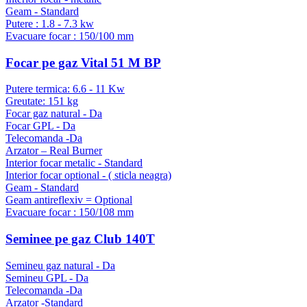
Geam - Standard
Putere : 1.8 - 7.3 kw
Evacuare focar : 150/100 mm
Focar pe gaz Vital 51 M BP
Putere termica: 6.6 - 11 Kw
Greutate: 151 kg
Focar gaz natural - Da
Focar GPL - Da
Telecomanda -Da
Arzator – Real Burner
Interior focar metalic - Standard
Interior focar optional - ( sticla neagra)
Geam - Standard
Geam antireflexiv = Optional
Evacuare focar : 150/108 mm
Seminee pe gaz Club 140T
Semineu gaz natural - Da
Semineu GPL - Da
Telecomanda -Da
Arzator -Standard