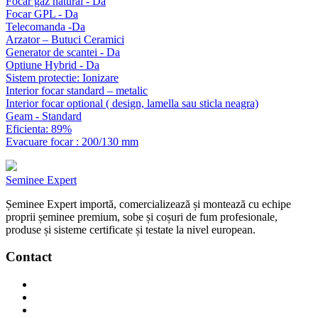
Focar gaz natural - Da
Focar GPL - Da
Telecomanda -Da
Arzator – Butuci Ceramici
Generator de scantei - Da
Optiune Hybrid - Da
Sistem protectie: Ionizare
Interior focar standard – metalic
Interior focar optional ( design, lamella sau sticla neagra)
Geam - Standard
Eficienta: 89%
Evacuare focar : 200/130 mm
Seminee Expert
Șeminee Expert importă, comercializează și montează cu echipe
proprii șeminee premium, sobe și coșuri de fum profesionale,
produse și sisteme certificate și testate la nivel european.
Contact