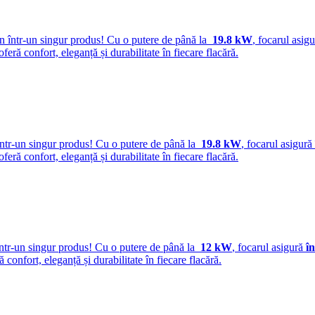
rn într-un singur produs! Cu o putere de până la
19.8 kW
, focarul asig
 oferă confort, eleganță și durabilitate în fiecare flacără.
într-un singur produs! Cu o putere de până la
19.8 kW
, focarul asigură
 oferă confort, eleganță și durabilitate în fiecare flacără.
într-un singur produs! Cu o putere de până la
12 kW
, focarul asigură
în
ră confort, eleganță și durabilitate în fiecare flacără.