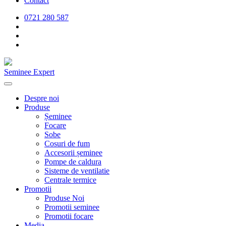
Contact
0721 280 587
Seminee Expert
Despre noi
Produse
Șeminee
Focare
Sobe
Cosuri de fum
Accesorii șeminee
Pompe de caldura
Sisteme de ventilatie
Centrale termice
Promotii
Produse Noi
Promotii seminee
Promotii focare
Media