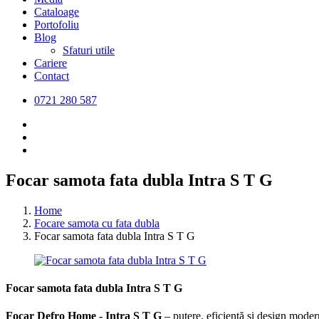
Cataloage
Portofoliu
Blog
Sfaturi utile
Cariere
Contact
0721 280 587
Focar samota fata dubla Intra S T G
Home
Focare samota cu fata dubla
Focar samota fata dubla Intra S T G
Focar samota fata dubla Intra S T G
Focar Defro Home - Intra S T G
– putere, eficiență și design mode