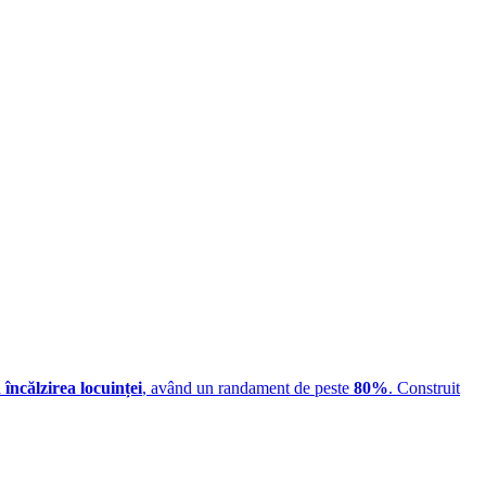
ă
încălzirea locuinței
, având un randament de peste
80%
. Construit