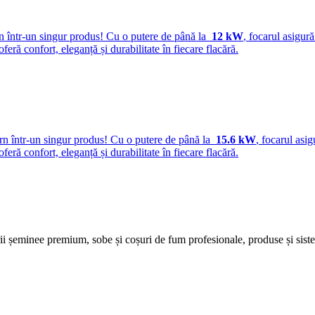
rn într-un singur produs! Cu o putere de până la
12 kW
, focarul asigur
 oferă confort, eleganță și durabilitate în fiecare flacără.
rn într-un singur produs! Cu o putere de până la
15.6 kW
, focarul asi
 oferă confort, eleganță și durabilitate în fiecare flacără.
șeminee premium, sobe și coșuri de fum profesionale, produse și sisteme