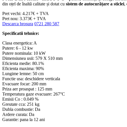
din oțel de înaltă calitate și dotat cu
sistem de autocurățare a sticlei
,
Pret vechi: 4.217€ + TVA
Pret nou: 3.373€ + TVA
Descarca brosura
0721 280 587
Specificatii tehnice:
Clasa energetica: A
Putere: 6 - 12 kw
Putere nominala: 10 kW
Dimensiunea usii: 579 X 510 mm
Eficienta medie: 80.1%
Eficienta maxima: 90%
Lungime lemne: 50 cm
Functie usa: deschidere verticala
Evacuare focar: 200 mm
Priza aer proaspat : 125 mm
Temperatura gaze evacuare: 267°C
Emisii Co : 0.049 %
Greutate cca: 251 kg
Dubla combustie: Da
Ardere curata: Da
Garantie: pana la 12 ani