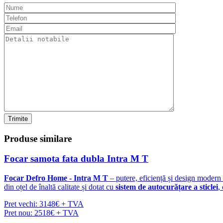
Trimite
Produse
similare
Focar samota fata dubla Intra M T
Focar Defro Home - Intra M T
– putere, eficiență și design modern
din oțel de înaltă calitate și dotat cu
sistem de autocurățare a sticlei
,
Pret vechi: 3148€ + TVA
Pret nou: 2518€ + TVA