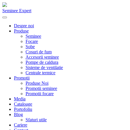
Seminee Expert
Despre noi
Produse
Șeminee
Focare
Sobe
Cosuri de fum
Accesorii șeminee
Pompe de caldura
Sisteme de ventilatie
Centrale termice
Promotii
Produse Noi
Promotii seminee
Promotii focare
Media
Cataloage
Portofoliu
Blog
Sfaturi utile
Cariere