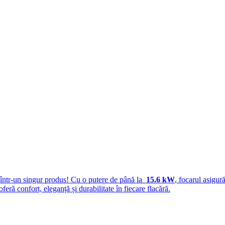
 într-un singur produs! Cu o putere de până la
15.6 kW
, focarul asigur
 oferă confort, eleganță și durabilitate în fiecare flacără.