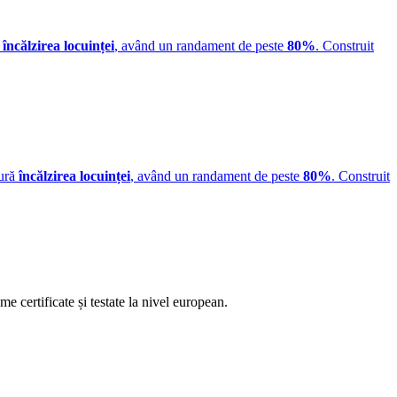
ă
încălzirea locuinței
, având un randament de peste
80%
. Construit
gură
încălzirea locuinței
, având un randament de peste
80%
. Construit
 certificate și testate la nivel european.