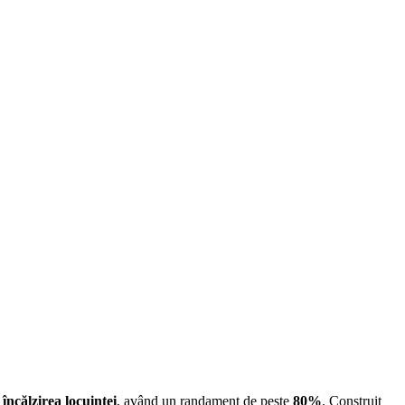
ă
încălzirea locuinței
, având un randament de peste
80%
. Construit