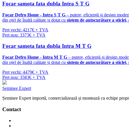
Focar samota fata dubla Intra S T G
Focar Defro Home - Intra S T G
– putere, eficiență și design mode
din oțel de înaltă calitate și dotat cu
sistem de autocurățare a sticlei
,
Pret vechi: 4217€ + TVA
Pret nou: 3373€ + TVA
Focar samota fata dubla Intra M T G
Focar Defro Home - Intra M T G
– putere, eficiență și design mode
din oțel de înaltă calitate și dotat cu
sistem de autocurățare a sticlei
,
Pret vechi: 4479€ + TVA
Pret nou: 3583€ + TVA
Seminee Expert
Șeminee Expert importă, comercializează și montează cu echipe proprii 
Contact