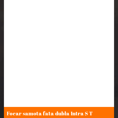
Focar samota fata dubla Intra S T