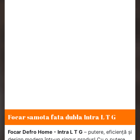
Focar samota fata dubla Intra L T G
Focar Defro Home - Intra L T G
– putere, eficiență și
design modern într-un singur produs! Cu o putere