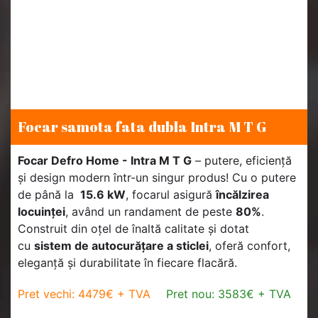
Focar samota fata dubla Intra M T G
Focar Defro Home - Intra M T G
– putere, eficiență
și design modern într-un singur produs! Cu o putere
de până la
15.6 kW
, focarul asigură
încălzirea
locuinței
, având un randament de peste
80%
.
Construit din oțel de înaltă calitate și dotat
cu
sistem de autocurățare a sticlei
, oferă confort,
eleganță și durabilitate în fiecare flacără.
Pret vechi: 4479€ + TVA
Pret nou: 3583€ + TVA