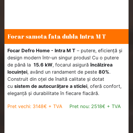
Focar samota fata dubla Intra M T
Focar Defro Home - Intra M T
– putere, eficiență și
design modern într-un singur produs! Cu o putere
de până la
15.6 kW
, focarul asigură
încălzirea
locuinței
, având un randament de peste
80%
.
Construit din oțel de înaltă calitate și dotat
cu
sistem de autocurățare a sticlei
, oferă confort,
eleganță și durabilitate în fiecare flacără.
Pret vechi: 3148€ + TVA
Pret nou: 2518€ + TVA