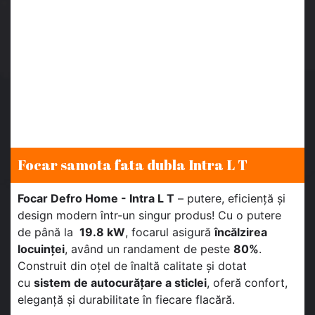
Focar samota fata dubla Intra L T
Focar Defro Home - Intra L T
– putere, eficiență și
design modern într-un singur produs! Cu o putere
de până la
19.8 kW
, focarul asigură
încălzirea
locuinței
, având un randament de peste
80%
.
Construit din oțel de înaltă calitate și dotat
cu
sistem de autocurățare a sticlei
, oferă confort,
eleganță și durabilitate în fiecare flacără.