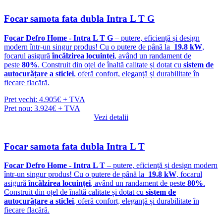
Focar samota fata dubla Intra L T G
Focar Defro Home - Intra L T G
– putere, eficiență și design
modern într-un singur produs! Cu o putere de până la
19.8 kW
,
focarul asigură
încălzirea locuinței
, având un randament de
peste
80%
. Construit din oțel de înaltă calitate și dotat cu
sistem de
autocurățare a sticlei
, oferă confort, eleganță și durabilitate în
fiecare flacără.
Pret vechi: 4.905€ + TVA
Pret nou: 3.924€ + TVA
Vezi detalii
Focar samota fata dubla Intra L T
Focar Defro Home - Intra L T
– putere, eficiență și design modern
într-un singur produs! Cu o putere de până la
19.8 kW
, focarul
asigură
încălzirea locuinței
, având un randament de peste
80%
.
Construit din oțel de înaltă calitate și dotat cu
sistem de
autocurățare a sticlei
, oferă confort, eleganță și durabilitate în
fiecare flacără.