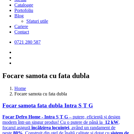
Cataloage
Portofoliu
Blog
Sfaturi utile
Cariere
Contact
0721 280 587
Focare samota cu fata dubla
Home
Focare samota cu fata dubla
Focar samota fata dubla Intra S T G
Focar Defro Home - Intra S T G
– putere, eficiență și design
modern într-un singur produs! Cu o putere de până la
12 kW
,
focarul asigură
încălzirea locuinței
, având un randament de
peste
80%
. Construit din oțel de înaltă calitate și dotat cu
sistem de