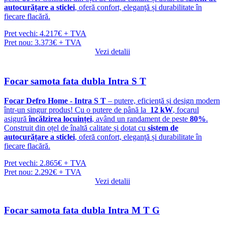
autocurățare a sticlei
, oferă confort, eleganță și durabilitate în
fiecare flacără.
Pret vechi: 4.217€ + TVA
Pret nou: 3.373€ + TVA
Vezi detalii
Focar samota fata dubla Intra S T
Focar Defro Home - Intra S T
– putere, eficiență și design modern
într-un singur produs! Cu o putere de până la
12 kW
, focarul
asigură
încălzirea locuinței
, având un randament de peste
80%
.
Construit din oțel de înaltă calitate și dotat cu
sistem de
autocurățare a sticlei
, oferă confort, eleganță și durabilitate în
fiecare flacără.
Pret vechi: 2.865€ + TVA
Pret nou: 2.292€ + TVA
Vezi detalii
Focar samota fata dubla Intra M T G