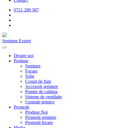
Contact
0721 280 587
Seminee Expert
Despre noi
Produse
Șeminee
Focare
Sobe
Cosuri de fum
Accesorii șeminee
Pompe de caldura
Sisteme de ventilatie
Centrale termice
Promotii
Produse Noi
Promotii seminee
Promotii focare
Media