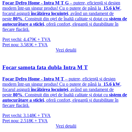
Focar Defro Home - Intra M T G
– putere, eficiență și design
modern într-un singur produs! Cu o putere de până la
15.6 kW
,
focarul asigură
încălzirea locuinței
, având un randament de
peste
80%
. Construit din oțel de înaltă calitate și dotat cu
sistem de
autocurățare a sticlei
, oferă confort, eleganță și durabilitate în
fiecare flacără.
Pret vechi: 4.479€ + TVA
Pret nou: 3.583€ + TVA
Vezi detalii
Focar samota fata dubla Intra M T
Focar Defro Home - Intra M T
– putere, eficiență și design
modern într-un singur produs! Cu o putere de până la
15.6 kW
,
focarul asigură
încălzirea locuinței
, având un randament de
peste
80%
. Construit din oțel de înaltă calitate și dotat cu
sistem de
autocurățare a sticlei
, oferă confort, eleganță și durabilitate în
fiecare flacără.
Pret vechi: 3.148€ + TVA
Pret nou: 2.518€ + TVA
Vezi detalii