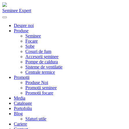
Seminee Expert
Despre noi
Produse
Șeminee
Focare
Sobe
Cosuri de fum
Accesorii șeminee
Pompe de caldura
Sisteme de ventilatie
Centrale termice
Promotii
Produse Noi
Promotii seminee
Promotii focare
Media
Cataloage
Portofoliu
Blog
Sfaturi utile
Cariere