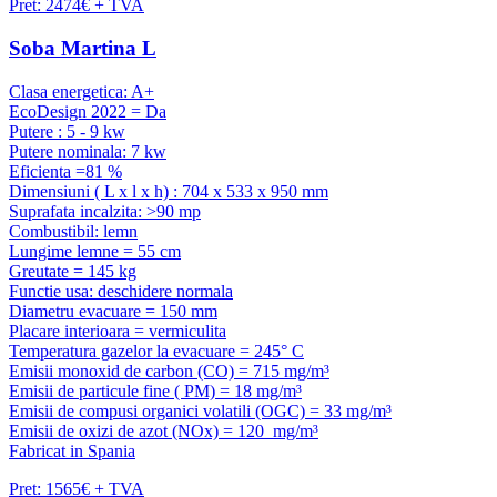
Pret: 2474€ + TVA
Soba Martina L
Clasa energetica: A+
EcoDesign 2022 = Da
Putere : 5 - 9 kw
Putere nominala: 7 kw
Eficienta =81 %
Dimensiuni ( L x l x h) : 704 x 533 x 950 mm
Suprafata incalzita: >90 mp
Combustibil: lemn
Lungime lemne = 55 cm
Greutate = 145 kg
Functie usa: deschidere normala
Diametru evacuare = 150 mm
Placare interioara = vermiculita
Temperatura gazelor la evacuare = 245° C
Emisii monoxid de carbon (CO) = 715 mg/m³
Emisii de particule fine ( PM) = 18 mg/m³
Emisii de compusi organici volatili (OGC) = 33 mg/m³
Emisii de oxizi de azot (NOx) = 120 mg/m³
Fabricat in Spania
Pret: 1565€ + TVA