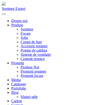
Seminee Expert
Despre noi
Produse
Șeminee
Focare
Sobe
Cosuri de fum
Accesorii șeminee
Pompe de caldura
Sisteme de ventilatie
Centrale termice
Promotii
Produse Noi
Promotii seminee
Promotii focare
Media
Cataloage
Portofoliu
Blog
Sfaturi utile
Cariere