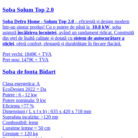
Soba Solum Top 2.0
Soba Defro Home - Solum Top 2.0
– eficiență și design modern
într-un singur produs! Cu o putere de până la
10.8 kW
, soba
asigură
încălzirea locuinței
, având un randament ridicat. Construită
din oțel de înaltă calitate și dotată cu
sistem de autocurățare a
sticlei
, oferă confort, eleganță și durabilitate în fiecare flacără.
Pret vechi: 1849€ + TVA
Pret nou: 1479€ + TVA
Soba de fonta Bidart
Clasa energetica: A
EcoDesign 2022 = Da
Putere : 6 - 12 kw
Putere nominala: 9 kw
Eficienta =77 %
Dimensiuni ( L x l x h) : 635 x 420 x 718 mm
Suprafata incalzita: >120 mp
Combustibil: lemn
Lungime lemne = 50 cm
Greutate = 120 kg