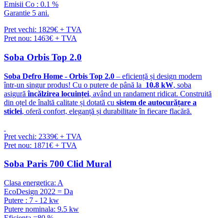
Emisii Co : 0.1 %
Garantie 5 ani.
Pret vechi: 1829€ + TVA
Pret nou: 1463€ + TVA
Soba Orbis Top 2.0
Soba Defro Home - Orbis Top 2.0
– eficiență și design modern
într-un singur produs! Cu o putere de până la
10.8 kW
, soba
asigură
încălzirea locuinței
, având un randament ridicat. Construită
din oțel de înaltă calitate și dotată cu
sistem de autocurățare a
sticlei
, oferă confort, eleganță și durabilitate în fiecare flacără.
Pret vechi: 2339€ + TVA
Pret nou: 1871€ + TVA
Soba Paris 700 Clid Mural
Clasa energetica: A
EcoDesign 2022 = Da
Putere : 7 - 12 kw
Putere nominala: 9.5 kw
Eficienta =80 %