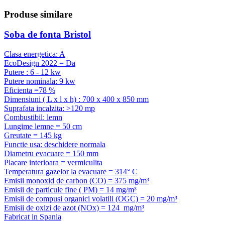
Produse
similare
Soba de fonta Bristol
Clasa energetica: A
EcoDesign 2022 = Da
Putere : 6 - 12 kw
Putere nominala: 9 kw
Eficienta =78 %
Dimensiuni ( L x l x h) : 700 x 400 x 850 mm
Suprafata incalzita: >120 mp
Combustibil: lemn
Lungime lemne = 50 cm
Greutate = 145 kg
Functie usa: deschidere normala
Diametru evacuare = 150 mm
Placare interioara = vermiculita
Temperatura gazelor la evacuare = 314° C
Emisii monoxid de carbon (CO) = 375 mg/m³
Emisii de particule fine ( PM) = 14 mg/m³
Emisii de compusi organici volatili (OGC) = 20 mg/m³
Emisii de oxizi de azot (NOx) = 124 mg/m³
Fabricat in Spania