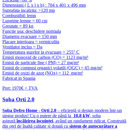
Dimensiuni ( L x l x h) : 704 x 401 x 496 mm
Suprafata incalzita: >120 mp
Combustibil: lemn
Lungime lemne = 60 cm
Greutate = 89 kg
Functie usa: deschidere normala
Diametru evacuare = 150 mm
Placare interioara = vermiculita
Ventilator inclus = Da
Temperatura gazelor la evacuare = 255° C
Emisii monoxid de carbon (CO) = 1123 mg/m³
Emisii de particule fine ( PM) = 27 mg/m³
Emisii de compusi organici volatili (OGC) = 65 mg/m³
Emisii de oxizi de azot (NOx) = 112 mg/m³
Fabricat in Spania
Pret: 1970€ + TVA
Soba Orti 2.0
Soba Defro Home - Orti 2.0
– eficiență și design modern într-un
singur produs! Cu o putere de până la
10.8 kW
, soba
asigură
încălzirea locuinței
, având un randament ridicat. Construită
din oțel de înaltă calitate și dotată cu
sistem de autocurățare a