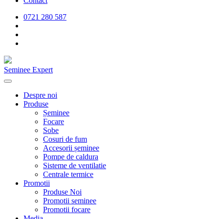
Contact
0721 280 587
Seminee Expert
Despre noi
Produse
Șeminee
Focare
Sobe
Cosuri de fum
Accesorii șeminee
Pompe de caldura
Sisteme de ventilatie
Centrale termice
Promotii
Produse Noi
Promotii seminee
Promotii focare
Media