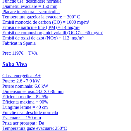
Functie usa: deschidere normala
Diametru evacuare = 150 mm
Placare interioara = vermiculita
Temperatura gazelor la evacuare = 300° C
Emisii monoxid de carbon (CO) = 1000 mg/m³
Emisii de particule fine ( PM) = 14 mg/m³
Emisii de compusi organici volatili (OGC) = 66 mg/m³
Emisii de oxizi de azot (NOx) = 112 mg/m³
Fabricat in Spania
Pret: 1197€ + TVA
Soba Viva
Clasa energetica: A+
Putere: 2.6 - 7.9 kW
Putere nominala: 6.6 kW
Dimensiunea usii:433 X 636 mm
Eficienta medie = 82.5%
Eficienta maxima = 90%
Lungime lemne = 40 cm
Functie usa: deschide normala
Evacuare = 150 mm
Priza aer proaspat : Da
Temperatura gaze evacuare: 250°C