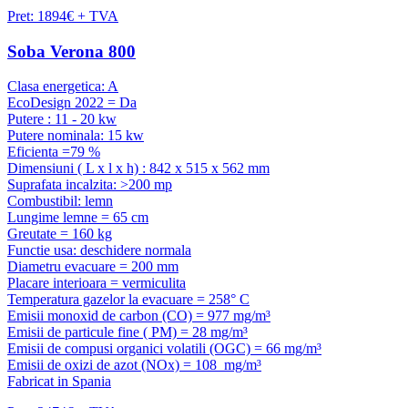
Pret: 1894€ + TVA
Soba Verona 800
Clasa energetica: A
EcoDesign 2022 = Da
Putere : 11 - 20 kw
Putere nominala: 15 kw
Eficienta =79 %
Dimensiuni ( L x l x h) : 842 x 515 x 562 mm
Suprafata incalzita: >200 mp
Combustibil: lemn
Lungime lemne = 65 cm
Greutate = 160 kg
Functie usa: deschidere normala
Diametru evacuare = 200 mm
Placare interioara = vermiculita
Temperatura gazelor la evacuare = 258° C
Emisii monoxid de carbon (CO) = 977 mg/m³
Emisii de particule fine ( PM) = 28 mg/m³
Emisii de compusi organici volatili (OGC) = 66 mg/m³
Emisii de oxizi de azot (NOx) = 108 mg/m³
Fabricat in Spania