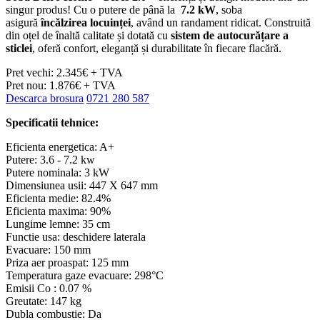
singur produs! Cu o putere de până la
7.2 kW
, soba
asigură
încălzirea locuinței
, având un randament ridicat. Construită
din oțel de înaltă calitate și dotată cu
sistem de autocurățare a
sticlei
, oferă confort, eleganță și durabilitate în fiecare flacără.
Pret vechi: 2.345€ + TVA
Pret nou: 1.876€ + TVA
Descarca brosura
0721 280 587
Specificatii tehnice:
Eficienta energetica: A+
Putere: 3.6 - 7.2 kw
Putere nominala: 3 kW
Dimensiunea usii: 447 X 647 mm
Eficienta medie: 82.4%
Eficienta maxima: 90%
Lungime lemne: 35 cm
Functie usa: deschidere laterala
Evacuare: 150 mm
Priza aer proaspat: 125 mm
Temperatura gaze evacuare: 298°C
Emisii Co : 0.07 %
Greutate: 147 kg
Dubla combustie: Da