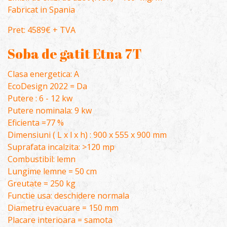
Fabricat in Spania
Pret: 4589€ + TVA
Soba de gatit Etna 7T
Clasa energetica: A
EcoDesign 2022 = Da
Putere : 6 - 12 kw
Putere nominala: 9 kw
Eficienta =77 %
Dimensiuni ( L x l x h) : 900 x 555 x 900 mm
Suprafata incalzita: >120 mp
Combustibil: lemn
Lungime lemne = 50 cm
Greutate = 250 kg
Functie usa: deschidere normala
Diametru evacuare = 150 mm
Placare interioara = samota