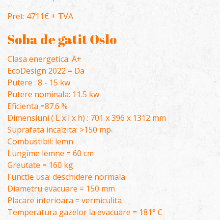
Pret: 4711€ + TVA
Soba de gatit Oslo
Clasa energetica: A+
EcoDesign 2022 = Da
Putere : 8 - 15 kw
Putere nominala: 11.5 kw
Eficienta =87.6 %
Dimensiuni ( L x l x h) : 701 x 396 x 1312 mm
Suprafata incalzita: >150 mp
Combustibil: lemn
Lungime lemne = 60 cm
Greutate = 160 kg
Functie usa: deschidere normala
Diametru evacuare = 150 mm
Placare interioara = vermiculita
Temperatura gazelor la evacuare = 181° C