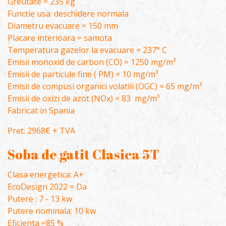
Greutate = 235 kg
Functie usa: deschidere normala
Diametru evacuare = 150 mm
Placare interioara = samota
Temperatura gazelor la evacuare = 237° C
Emisii monoxid de carbon (CO) = 1250 mg/m³
Emisii de particule fine ( PM) = 10 mg/m³
Emisii de compusi organici volatili (OGC) = 65 mg/m³
Emisii de oxizi de azot (NOx) = 83 mg/m³
Fabricat in Spania
Pret: 2968€ + TVA
Soba de gatit Clasica 5T
Clasa energetica: A+
EcoDesign 2022 = Da
Putere : 7 - 13 kw
Putere nominala: 10 kw
Eficienta =85 %