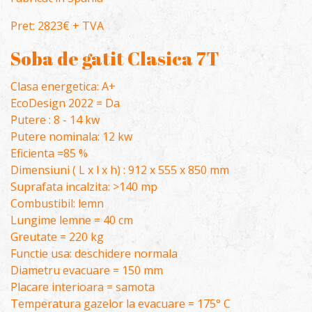
Pret: 2823€ + TVA
Soba de gatit Clasica 7T
Clasa energetica: A+
EcoDesign 2022 = Da
Putere : 8 - 14 kw
Putere nominala: 12 kw
Eficienta =85 %
Dimensiuni ( L x l x h) : 912 x 555 x 850 mm
Suprafata incalzita: >140 mp
Combustibil: lemn
Lungime lemne = 40 cm
Greutate = 220 kg
Functie usa: deschidere normala
Diametru evacuare = 150 mm
Placare interioara = samota
Temperatura gazelor la evacuare = 175° C