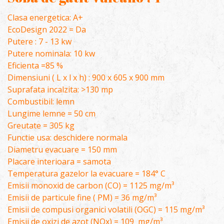
Clasa energetica: A+
EcoDesign 2022 = Da
Putere : 7 - 13 kw
Putere nominala: 10 kw
Eficienta =85 %
Dimensiuni ( L x l x h) : 900 x 605 x 900 mm
Suprafata incalzita: >130 mp
Combustibil: lemn
Lungime lemne = 50 cm
Greutate = 305 kg
Functie usa: deschidere normala
Diametru evacuare = 150 mm
Placare interioara = samota
Temperatura gazelor la evacuare = 184° C
Emisii monoxid de carbon (CO) = 1125 mg/m³
Emisii de particule fine ( PM) = 36 mg/m³
Emisii de compusi organici volatili (OGC) = 115 mg/m³
Emisii de oxizi de azot (NOx) = 109 mg/m³