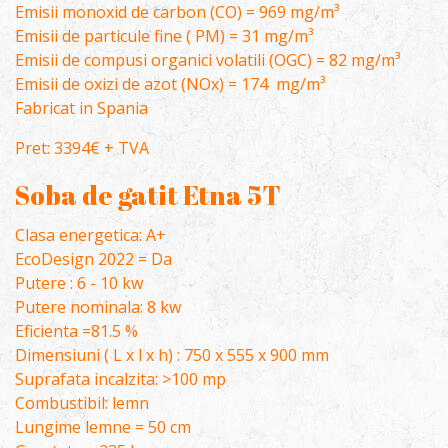
Emisii monoxid de carbon (CO) = 969 mg/m³
Emisii de particule fine ( PM) = 31 mg/m³
Emisii de compusi organici volatili (OGC) = 82 mg/m³
Emisii de oxizi de azot (NOx) = 174 mg/m³
Fabricat in Spania
Pret: 3394€ + TVA
Soba de gatit Etna 5T
Clasa energetica: A+
EcoDesign 2022 = Da
Putere : 6 - 10 kw
Putere nominala: 8 kw
Eficienta =81.5 %
Dimensiuni ( L x l x h) : 750 x 555 x 900 mm
Suprafata incalzita: >100 mp
Combustibil: lemn
Lungime lemne = 50 cm