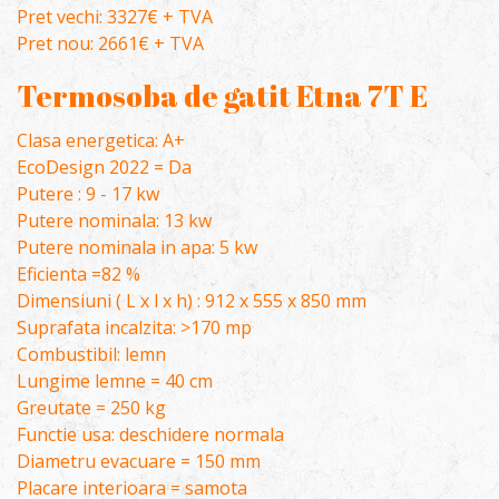
Pret vechi: 3327€ + TVA
Pret nou: 2661€ + TVA
Termosoba de gatit Etna 7T E
Clasa energetica: A+
EcoDesign 2022 = Da
Putere : 9 - 17 kw
Putere nominala: 13 kw
Putere nominala in apa: 5 kw
Eficienta =82 %
Dimensiuni ( L x l x h) : 912 x 555 x 850 mm
Suprafata incalzita: >170 mp
Combustibil: lemn
Lungime lemne = 40 cm
Greutate = 250 kg
Functie usa: deschidere normala
Diametru evacuare = 150 mm
Placare interioara = samota