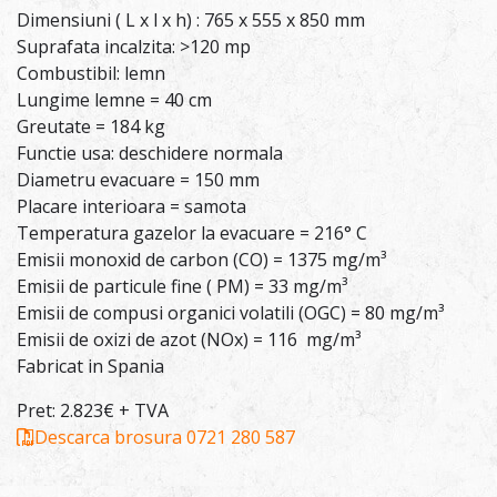
Dimensiuni ( L x l x h) : 765 x 555 x 850 mm
Suprafata incalzita: >120 mp
Combustibil: lemn
Lungime lemne = 40 cm
Greutate = 184 kg
Functie usa: deschidere normala
Diametru evacuare = 150 mm
Placare interioara = samota
Temperatura gazelor la evacuare = 216° C
Emisii monoxid de carbon (CO) = 1375 mg/m³
Emisii de particule fine ( PM) = 33 mg/m³
Emisii de compusi organici volatili (OGC) = 80 mg/m³
Emisii de oxizi de azot (NOx) = 116 mg/m³
Fabricat in Spania
Pret: 2.823€ + TVA
Descarca brosura
0721 280 587