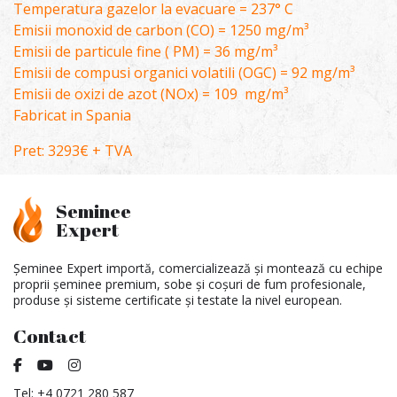
Temperatura gazelor la evacuare = 237° C
Emisii monoxid de carbon (CO) = 1250 mg/m³
Emisii de particule fine ( PM) = 36 mg/m³
Emisii de compusi organici volatili (OGC) = 92 mg/m³
Emisii de oxizi de azot (NOx) = 109 mg/m³
Fabricat in Spania
Pret: 3293€ + TVA
Seminee
Expert
Șeminee Expert importă, comercializează și montează cu echipe
proprii șeminee premium, sobe și coșuri de fum profesionale,
produse și sisteme certificate și testate la nivel european.
Contact
Tel:
+4 0721 280 587