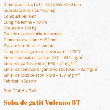
Dimensiuni ( L x l x h) : 752 x 555 x 850 mm
Suprafata incalzita: >130 mp
Combustibil: lemn
Lungime lemne = 40 cm
Greutate = 180 kg
Functie usa: deschidere normala
Diametru evacuare = 150 mm
Placare interioara = samota
Temperatura gazelor la evacuare = 175° C
Emisii monoxid de carbon (CO) = 807 mg/m³
Emisii de particule fine ( PM) = 31 mg/m³
Emisii de compusi organici volatili (OGC) = 82 mg/m³
Emisii de oxizi de azot (NOx) = 159 mg/m³
Fabricat in Spania
Pret: 3041€ + TVA
Soba de gatit Vulcano 8T