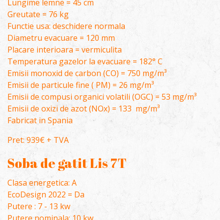
Lungime lemne = 45 cm
Greutate = 76 kg
Functie usa: deschidere normala
Diametru evacuare = 120 mm
Placare interioara = vermiculita
Temperatura gazelor la evacuare = 182° C
Emisii monoxid de carbon (CO) = 750 mg/m³
Emisii de particule fine ( PM) = 26 mg/m³
Emisii de compusi organici volatili (OGC) = 53 mg/m³
Emisii de oxizi de azot (NOx) = 133 mg/m³
Fabricat in Spania
Pret: 939€ + TVA
Soba de gatit Lis 7T
Clasa energetica: A
EcoDesign 2022 = Da
Putere : 7 - 13 kw
Putere nominala: 10 kw