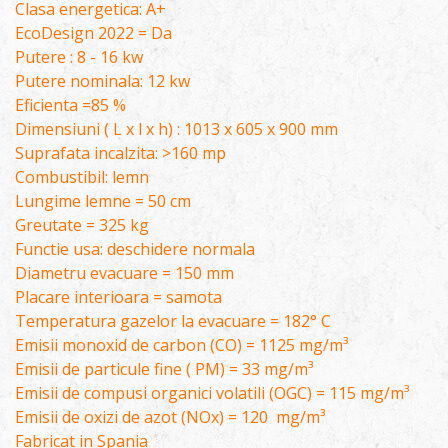
Clasa energetica: A+
EcoDesign 2022 = Da
Putere : 8 - 16 kw
Putere nominala: 12 kw
Eficienta =85 %
Dimensiuni ( L x l x h) : 1013 x 605 x 900 mm
Suprafata incalzita: >160 mp
Combustibil: lemn
Lungime lemne = 50 cm
Greutate = 325 kg
Functie usa: deschidere normala
Diametru evacuare = 150 mm
Placare interioara = samota
Temperatura gazelor la evacuare = 182° C
Emisii monoxid de carbon (CO) = 1125 mg/m³
Emisii de particule fine ( PM) = 33 mg/m³
Emisii de compusi organici volatili (OGC) = 115 mg/m³
Emisii de oxizi de azot (NOx) = 120 mg/m³
Fabricat in Spania