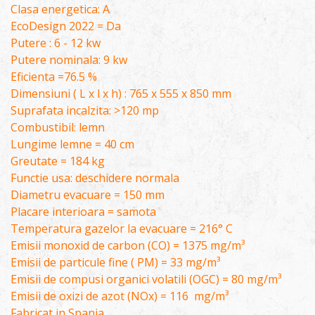
Clasa energetica: A
EcoDesign 2022 = Da
Putere : 6 - 12 kw
Putere nominala: 9 kw
Eficienta =76.5 %
Dimensiuni ( L x l x h) : 765 x 555 x 850 mm
Suprafata incalzita: >120 mp
Combustibil: lemn
Lungime lemne = 40 cm
Greutate = 184 kg
Functie usa: deschidere normala
Diametru evacuare = 150 mm
Placare interioara = samota
Temperatura gazelor la evacuare = 216° C
Emisii monoxid de carbon (CO) = 1375 mg/m³
Emisii de particule fine ( PM) = 33 mg/m³
Emisii de compusi organici volatili (OGC) = 80 mg/m³
Emisii de oxizi de azot (NOx) = 116 mg/m³
Fabricat in Spania