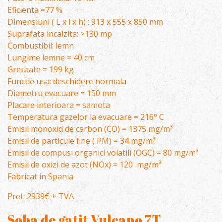
Eficienta =77 %
Dimensiuni ( L x l x h) : 913 x 555 x 850 mm
Suprafata incalzita: >130 mp
Combustibil: lemn
Lungime lemne = 40 cm
Greutate = 199 kg
Functie usa: deschidere normala
Diametru evacuare = 150 mm
Placare interioara = samota
Temperatura gazelor la evacuare = 216° C
Emisii monoxid de carbon (CO) = 1375 mg/m³
Emisii de particule fine ( PM) = 34 mg/m³
Emisii de compusi organici volatili (OGC) = 80 mg/m³
Emisii de oxizi de azot (NOx) = 120 mg/m³
Fabricat in Spania
Pret: 2939€ + TVA
Soba de gatit Vulcano 7T