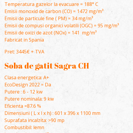
Temperatura gazelor la evacuare = 188° C
Emisii monoxid de carbon (CO) = 1472 mg/m³
Emisii de particule fine ( PM) = 34 mg/m³
Emisii de compusi organici volatili (OGC) = 95 mg/m³
Emisii de oxizi de azot (NOx) = 141 mg/m³
Fabricat in Spania
Pret: 3445€ + TVA
Soba de gatit Sagra CH
Clasa energetica: A+
EcoDesign 2022 = Da
Putere : 6 - 12 kw
Putere nominala: 9 kw
Eficienta =87.6 %
Dimensiuni ( L x l x h) : 601 x 396 x 1100 mm
Suprafata incalzita: >90 mp
Combustibil: lemn