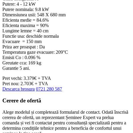
Putere: 4 - 12 kW
Putere nominala: 9.8 kW
Dimensiunea usii: 548 X 680 mm
Eficienta medie = 84.6%
Eficienta maxima = 90%
Lungime lemne = 40 cm
Functie usa: deschide normala
Evacuare = 150 mm
Priza aer proaspat : Da
Temperatura gaze evacuare: 209°C
Emisii Co : 0.096 %
Greutate cca: 169 kg
Garantie 5 ani.
Pret vechi: 3.379€ + TVA
Pret nou: 2.703€ + TVA
Descarca brosura
0721 280 587
Cerere de
ofertă
Alege modelul și completează formularul de contact. Odată înscrisă
cererea de ofertă, un reprezentant Șeminee Expert va prelua
comanda și vei fi contactat pentru consultanță specializată pentru a
determina condițiile tehnice pentru a beneficia de confortul unui