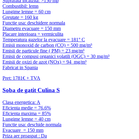
Suprafata incalzita: >150 mp
Combustibil: lemn
Lungime lemne = 60 cm
Greutate = 160 kg
Functie usa: deschidere normala
Diametru evacuare = 150 mm
Placare interioara = vermiculita
Temperatura gazelor la evacuare = 181° C
Emisii monoxid de carbon (CO) = 500 mg/m³
Emisii de particule fine ( PM) = 23 mg/m³
Emisii de compusi organici volatili (OGC) = 30 mg/m³
Emisii de oxizi de azot (NOx) = 94 mg/m³
Fabricat in Spania
Pret: 1781€ + TVA
Soba de gatit Culina S
Clasa energetica: A
Eficienta medie = 76.6%
Eficienta maxima = 85%
Lungime lemne = 40 cm
Functie usa: deschide normala
Evacuare = 150 mm
Priza aer proaspat : Da