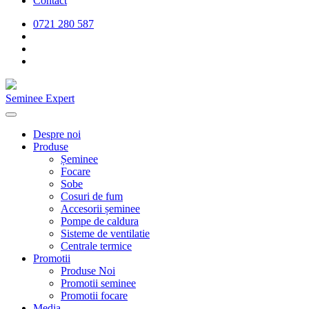
Contact
0721 280 587
Seminee Expert
Despre noi
Produse
Șeminee
Focare
Sobe
Cosuri de fum
Accesorii șeminee
Pompe de caldura
Sisteme de ventilatie
Centrale termice
Promotii
Produse Noi
Promotii seminee
Promotii focare
Media