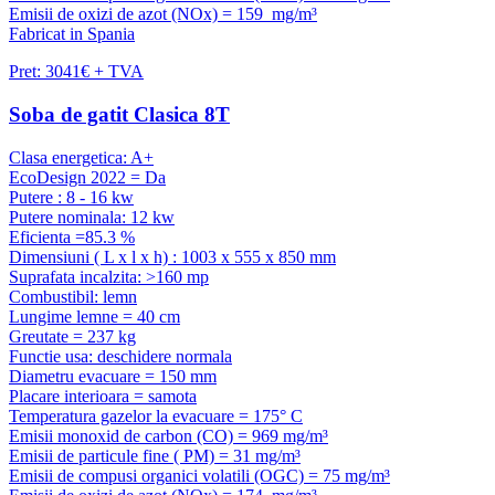
Emisii de oxizi de azot (NOx) = 159 mg/m³
Fabricat in Spania
Pret: 3041€ + TVA
Soba de gatit Clasica 8T
Clasa energetica: A+
EcoDesign 2022 = Da
Putere : 8 - 16 kw
Putere nominala: 12 kw
Eficienta =85.3 %
Dimensiuni ( L x l x h) : 1003 x 555 x 850 mm
Suprafata incalzita: >160 mp
Combustibil: lemn
Lungime lemne = 40 cm
Greutate = 237 kg
Functie usa: deschidere normala
Diametru evacuare = 150 mm
Placare interioara = samota
Temperatura gazelor la evacuare = 175° C
Emisii monoxid de carbon (CO) = 969 mg/m³
Emisii de particule fine ( PM) = 31 mg/m³
Emisii de compusi organici volatili (OGC) = 75 mg/m³