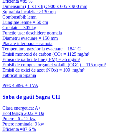
Eficienta =85 %
Dimensiuni ( L x l x h) : 900 x 605 x 900 mm
Suprafata incalzita: >130 mp
Combustibil: lemn
Lungime lemne = 50 cm
Greutate = 305 kg
Functie usa: deschidere normala
Diametru evacuare = 150 mm
Placare interioara = samota
Temperatura gazelor la evacuare = 184° C
Emisii monoxid de carbon (CO) = 1125 mg/m³
Emisii de particule fine ( PM) = 36 mg/m³
Emisii de compusi organici volatili (OGC) = 115 mg/m³
Emisii de oxizi de azot (NOx) = 109 mg/m³
Fabricat in Spania
Pret: 4589€ + TVA
Soba de gatit Sagra CH
Clasa energetica: A+
EcoDesign 2022 = Da
Putere : 6 - 12 kw
Putere nominala: 9 kw
Eficienta =87.6 %