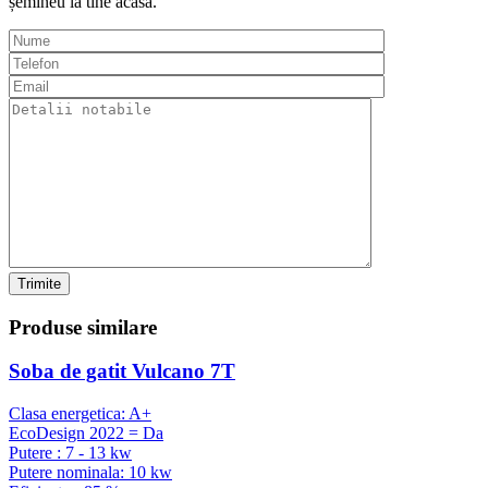
șemineu la tine acasă.
Trimite
Produse
similare
Soba de gatit Vulcano 7T
Clasa energetica: A+
EcoDesign 2022 = Da
Putere : 7 - 13 kw
Putere nominala: 10 kw