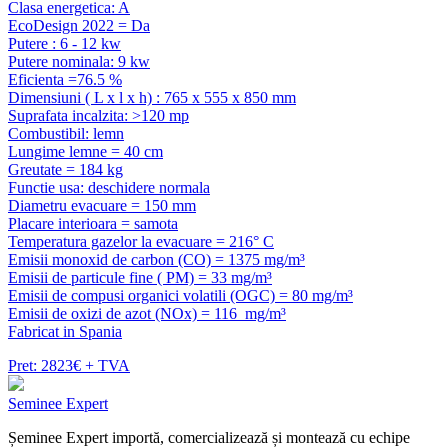
Clasa energetica: A
EcoDesign 2022 = Da
Putere : 6 - 12 kw
Putere nominala: 9 kw
Eficienta =76.5 %
Dimensiuni ( L x l x h) : 765 x 555 x 850 mm
Suprafata incalzita: >120 mp
Combustibil: lemn
Lungime lemne = 40 cm
Greutate = 184 kg
Functie usa: deschidere normala
Diametru evacuare = 150 mm
Placare interioara = samota
Temperatura gazelor la evacuare = 216° C
Emisii monoxid de carbon (CO) = 1375 mg/m³
Emisii de particule fine ( PM) = 33 mg/m³
Emisii de compusi organici volatili (OGC) = 80 mg/m³
Emisii de oxizi de azot (NOx) = 116 mg/m³
Fabricat in Spania
Pret: 2823€ + TVA
Seminee Expert
Șeminee Expert importă, comercializează și montează cu echipe