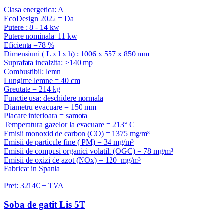
Clasa energetica: A
EcoDesign 2022 = Da
Putere : 8 - 14 kw
Putere nominala: 11 kw
Eficienta =78 %
Dimensiuni ( L x l x h) : 1006 x 557 x 850 mm
Suprafata incalzita: >140 mp
Combustibil: lemn
Lungime lemne = 40 cm
Greutate = 214 kg
Functie usa: deschidere normala
Diametru evacuare = 150 mm
Placare interioara = samota
Temperatura gazelor la evacuare = 213° C
Emisii monoxid de carbon (CO) = 1375 mg/m³
Emisii de particule fine ( PM) = 34 mg/m³
Emisii de compusi organici volatili (OGC) = 78 mg/m³
Emisii de oxizi de azot (NOx) = 120 mg/m³
Fabricat in Spania
Pret: 3214€ + TVA
Soba de gatit Lis 5T