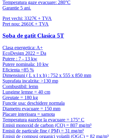
Temperatura gaze evacuare: 280°C
Garantie 5 ani.
Pret vechi: 3327€ + TVA
Pret nou: 2661€ + TVA
Soba de gatit Clasica 5T
Clasa energetica: A+
EcoDesign 2022 = Da
Putere : 7 - 13 kw
Putere nominala: 10 kw
Eficienta =85 %
Dimensiuni ( L x l x h) : 752 x 555 x 850 mm
Suprafata incalzita: >130 mp
Combustibil: lemn
Lungime lemne = 40 cm
Greutate = 180 kg
Functie usa: deschidere normala
Diametru evacuare = 150 mm
Placare interioara = samota
Temperatura gazelor la evacuare = 175° C
Emisii monoxid de carbon (CO) = 807 mg/m³
Emisii de particule fine ( PM) = 31 mg/m³
Emisii de compusi organici volatili (OGC) = 82 mg/m³