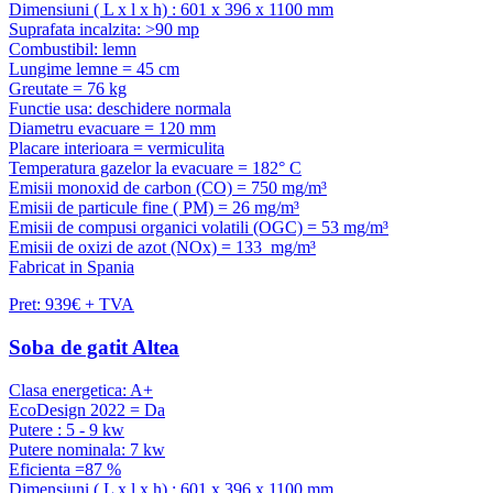
Dimensiuni ( L x l x h) : 601 x 396 x 1100 mm
Suprafata incalzita: >90 mp
Combustibil: lemn
Lungime lemne = 45 cm
Greutate = 76 kg
Functie usa: deschidere normala
Diametru evacuare = 120 mm
Placare interioara = vermiculita
Temperatura gazelor la evacuare = 182° C
Emisii monoxid de carbon (CO) = 750 mg/m³
Emisii de particule fine ( PM) = 26 mg/m³
Emisii de compusi organici volatili (OGC) = 53 mg/m³
Emisii de oxizi de azot (NOx) = 133 mg/m³
Fabricat in Spania
Pret: 939€ + TVA
Soba de gatit Altea
Clasa energetica: A+
EcoDesign 2022 = Da
Putere : 5 - 9 kw
Putere nominala: 7 kw
Eficienta =87 %
Dimensiuni ( L x l x h) : 601 x 396 x 1100 mm