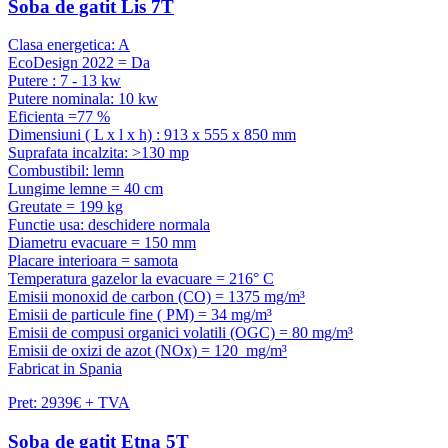
Soba de gatit Lis 7T
Clasa energetica: A
EcoDesign 2022 = Da
Putere : 7 - 13 kw
Putere nominala: 10 kw
Eficienta =77 %
Dimensiuni ( L x l x h) : 913 x 555 x 850 mm
Suprafata incalzita: >130 mp
Combustibil: lemn
Lungime lemne = 40 cm
Greutate = 199 kg
Functie usa: deschidere normala
Diametru evacuare = 150 mm
Placare interioara = samota
Temperatura gazelor la evacuare = 216° C
Emisii monoxid de carbon (CO) = 1375 mg/m³
Emisii de particule fine ( PM) = 34 mg/m³
Emisii de compusi organici volatili (OGC) = 80 mg/m³
Emisii de oxizi de azot (NOx) = 120 mg/m³
Fabricat in Spania
Pret: 2939€ + TVA
Soba de gatit Etna 5T