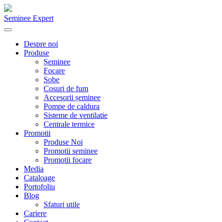
Seminee Expert
Despre noi
Produse
Șeminee
Focare
Sobe
Cosuri de fum
Accesorii șeminee
Pompe de caldura
Sisteme de ventilatie
Centrale termice
Promotii
Produse Noi
Promotii seminee
Promotii focare
Media
Cataloage
Portofoliu
Blog
Sfaturi utile
Cariere