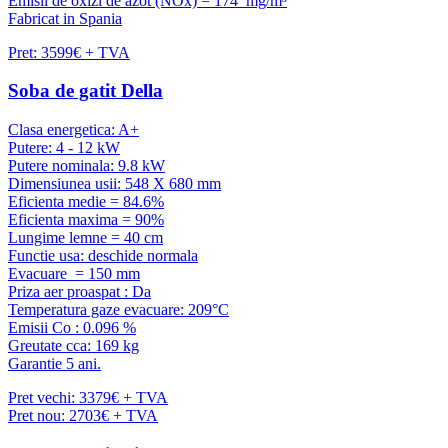
Emisii de oxizi de azot (NOx) = 174 mg/m³
Fabricat in Spania
Pret: 3599€ + TVA
Soba de gatit Della
Clasa energetica: A+
Putere: 4 - 12 kW
Putere nominala: 9.8 kW
Dimensiunea usii: 548 X 680 mm
Eficienta medie = 84.6%
Eficienta maxima = 90%
Lungime lemne = 40 cm
Functie usa: deschide normala
Evacuare = 150 mm
Priza aer proaspat : Da
Temperatura gaze evacuare: 209°C
Emisii Co : 0.096 %
Greutate cca: 169 kg
Garantie 5 ani.
Pret vechi: 3379€ + TVA
Pret nou: 2703€ + TVA