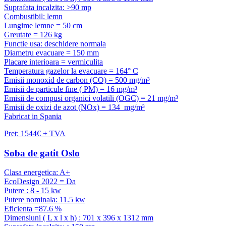
Suprafata incalzita: >90 mp
Combustibil: lemn
Lungime lemne = 50 cm
Greutate = 126 kg
Functie usa: deschidere normala
Diametru evacuare = 150 mm
Placare interioara = vermiculita
Temperatura gazelor la evacuare = 164° C
Emisii monoxid de carbon (CO) = 500 mg/m³
Emisii de particule fine ( PM) = 16 mg/m³
Emisii de compusi organici volatili (OGC) = 21 mg/m³
Emisii de oxizi de azot (NOx) = 134 mg/m³
Fabricat in Spania
Pret: 1544€ + TVA
Soba de gatit Oslo
Clasa energetica: A+
EcoDesign 2022 = Da
Putere : 8 - 15 kw
Putere nominala: 11.5 kw
Eficienta =87.6 %
Dimensiuni ( L x l x h) : 701 x 396 x 1312 mm