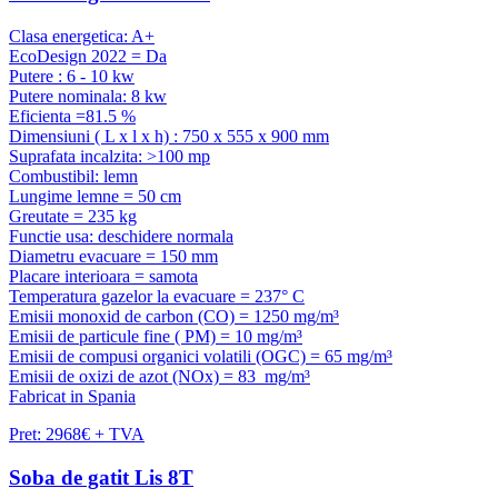
Clasa energetica: A+
EcoDesign 2022 = Da
Putere : 6 - 10 kw
Putere nominala: 8 kw
Eficienta =81.5 %
Dimensiuni ( L x l x h) : 750 x 555 x 900 mm
Suprafata incalzita: >100 mp
Combustibil: lemn
Lungime lemne = 50 cm
Greutate = 235 kg
Functie usa: deschidere normala
Diametru evacuare = 150 mm
Placare interioara = samota
Temperatura gazelor la evacuare = 237° C
Emisii monoxid de carbon (CO) = 1250 mg/m³
Emisii de particule fine ( PM) = 10 mg/m³
Emisii de compusi organici volatili (OGC) = 65 mg/m³
Emisii de oxizi de azot (NOx) = 83 mg/m³
Fabricat in Spania
Pret: 2968€ + TVA
Soba de gatit Lis 8T