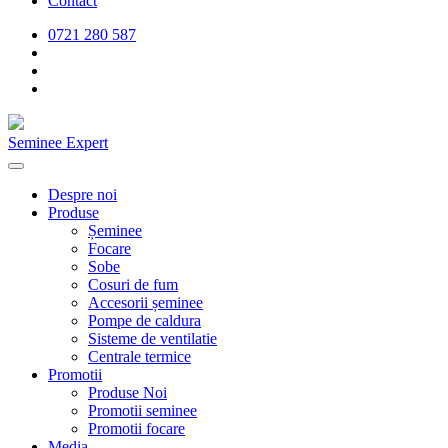
Contact
0721 280 587
Seminee Expert
Despre noi
Produse
Șeminee
Focare
Sobe
Cosuri de fum
Accesorii șeminee
Pompe de caldura
Sisteme de ventilatie
Centrale termice
Promotii
Produse Noi
Promotii seminee
Promotii focare
Media