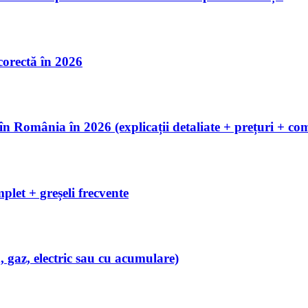
 corectă în 2026
România în 2026 (explicații detaliate + prețuri + com
let + greșeli frecvente
 gaz, electric sau cu acumulare)