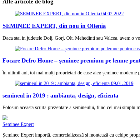
Alte articole
de blog
04.02.2022
SEMINEE EXPERT, din nou in Oltenia
Daca stai in judetele Dolj, Gorj, Olt, Mehedinti sau Valcea, avem o ves
Focare Defro Home – șeminee premium pe lemne pen
În ultimii ani, tot mai mulți proprietari de case aleg șeminee moderne p
09.01.2019
semineul in 2019 : ambianta, design, eficienta
Folosim aceasta scurta prezentare a semineului, fiind cel mai simplu 
Seminee Expert
Șeminee Expert importă, comercializează și montează cu echipe proprii 