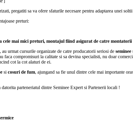
e']
izati, pregatiti sa va ofere sfaturile necesare pentru adaptarea unei so
tajoase preturi:
a cele mai mici preturi, montajul fiind asigurat de catre montatorii 
 au urmat cursurile organizate de catre producatorii seriosi de
seminee
nu faca compromisuri la calitate si sa devina specialisti, nu doar comercia
ncind cot la cot alaturi de ei.
e
si
cosuri de fum
, ajungand sa fie unul dintre cele mai importante or
a datorita parteneriatul dintre Seminee Expert si Partenerii locali !
termice