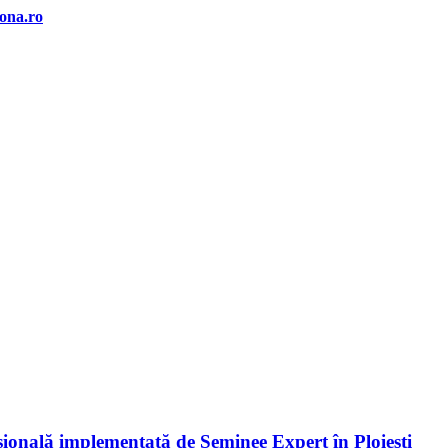
na.ro
esională implementată de Seminee Expert în Ploiești