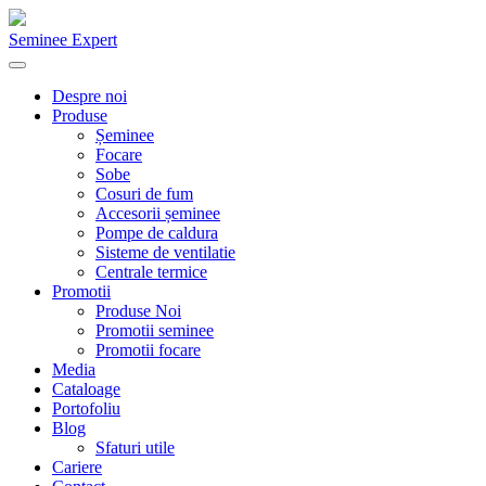
Seminee Expert
Despre noi
Produse
Șeminee
Focare
Sobe
Cosuri de fum
Accesorii șeminee
Pompe de caldura
Sisteme de ventilatie
Centrale termice
Promotii
Produse Noi
Promotii seminee
Promotii focare
Media
Cataloage
Portofoliu
Blog
Sfaturi utile
Cariere