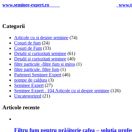
www.seminee-expert.ro
www.to
Categorii
Articole cu si despre seminee
(74)
Cosuri de fum
(24)
Cosuri de Fum
(33)
Detalii si curiozitati seminee
(61)
Detalii si curiozitati seminee
(40)
filtre particule -filtre fum si miros
(1)
filtre particule. filtre fum
(1)
Parteneri Seminee Expert
(46)
pompe de caldura
(3)
Seminee Expert
(27)
Seminee Expert . 104 Articole cu si despre seminee
(126)
Uncategorized
(21)
Articole recente
Filtru fum pentru prăjitorie cafea – soluția prof