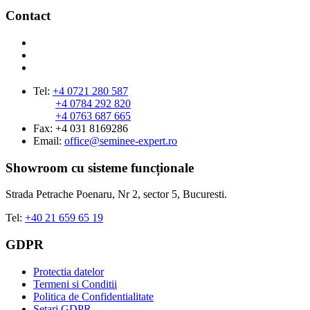
Contact
Tel:
+4 0721 280 587
+4 0784 292 820
+4 0763 687 665
Fax: +4 031 8169286
Email:
office@seminee-expert.ro
Showroom cu sisteme funcționale
Strada Petrache Poenaru, Nr 2, sector 5, Bucuresti.
Tel:
+40 21 659 65 19
GDPR
Protectia datelor
Termeni si Conditii
Politica de Confidentialitate
Setari GDPR