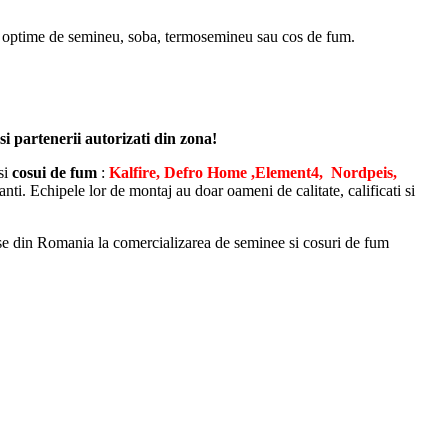
ltii optime de semineu, soba, termosemineu sau cos de fum.
si partenerii autorizati din zona!
si
cosui de fum
:
Kalfire, Defro Home ,Element4, Nordpeis,
nti. Echipele lor de montaj au doar oameni de calitate, calificati si
ase din Romania la comercializarea de seminee si cosuri de fum