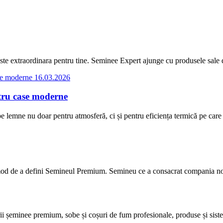
te extraordinara pentru tine. Seminee Expert ajunge cu produsele sale de i
16.03.2026
tru case moderne
e lemne nu doar pentru atmosferă, ci și pentru eficiența termică pe care 
mod de a defini Semineul Premium. Semineu ce a consacrat compania noastr
șeminee premium, sobe și coșuri de fum profesionale, produse și sisteme