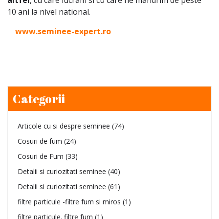
altfel
, cu care lucram si cu care ne mandrim de peste
10 ani la nivel national.
www.seminee-expert.ro
Categorii
Articole cu si despre seminee
(74)
Cosuri de fum
(24)
Cosuri de Fum
(33)
Detalii si curiozitati seminee
(40)
Detalii si curiozitati seminee
(61)
filtre particule -filtre fum si miros
(1)
filtre particule. filtre fum
(1)