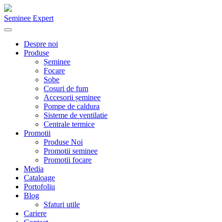
Seminee Expert
Despre noi
Produse
Șeminee
Focare
Sobe
Cosuri de fum
Accesorii șeminee
Pompe de caldura
Sisteme de ventilatie
Centrale termice
Promotii
Produse Noi
Promotii seminee
Promotii focare
Media
Cataloage
Portofoliu
Blog
Sfaturi utile
Cariere