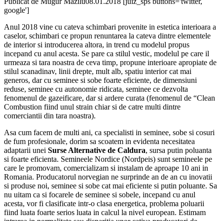
Publicat de
Mugur Mazilu
08.01.2018
[juiz_sps buttons='twitter,
google']
Anul 2018 vine cu cateva schimbari provenite in estetica interioara a
caselor, schimbari ce propun renuntarea la cateva dintre elementele
de interior si introducerea altora, in trend cu modelul propus
incepand cu anul acesta. Se pare ca stilul vestic, modelul pe care il
urmeaza si tara noastra de ceva timp, propune interioare apropiate de
stilul scanadinav, linii drepte, mult alb, spatiu interior cat mai
generos, dar cu seminee si sobe foarte eficiente, de dimensiuni
reduse, seminee cu autonomie ridicata, seminee ce dezvolta
fenomenul de gazeificare, dar si ardere curata (fenomenul de “Clean
Combustion fiind unul strain chiar si de catre multi dintre
comerciantii din tara noastra).
Asa cum facem de multi ani, ca specialisti in seminee, sobe si cosuri
de fum profesionale, dorim sa scoatem in evidenta necesitatea
adaptarii unei
Surse Alternative de Caldura
, sursa putin poluanta
si foarte eficienta. Semineele Nordice (Nordpeis) sunt semineele pe
care le promovam, comercializam si instalam de aproape 10 ani in
Romania. Producatorul norvegian ne surprinde an de an cu inovatii
si produse noi, seminee si sobe cat mai eficiente si putin poluante. Sa
nu uitam ca si focarele de seminee si sobele, incepand cu anul
acesta, vor fi clasificate intr-o clasa energetica, problema poluarii
fiind luata foarte serios luata in calcul la nivel european. Estimam