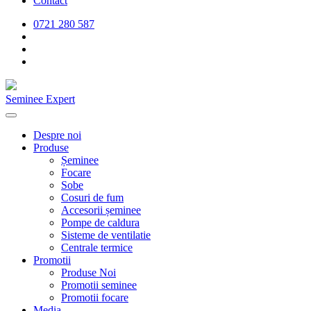
Contact
0721 280 587
Seminee Expert
Despre noi
Produse
Șeminee
Focare
Sobe
Cosuri de fum
Accesorii șeminee
Pompe de caldura
Sisteme de ventilatie
Centrale termice
Promotii
Produse Noi
Promotii seminee
Promotii focare
Media