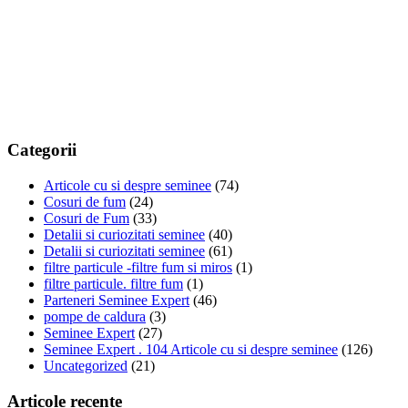
Categorii
Articole cu si despre seminee
(74)
Cosuri de fum
(24)
Cosuri de Fum
(33)
Detalii si curiozitati seminee
(40)
Detalii si curiozitati seminee
(61)
filtre particule -filtre fum si miros
(1)
filtre particule. filtre fum
(1)
Parteneri Seminee Expert
(46)
pompe de caldura
(3)
Seminee Expert
(27)
Seminee Expert . 104 Articole cu si despre seminee
(126)
Uncategorized
(21)
Articole recente