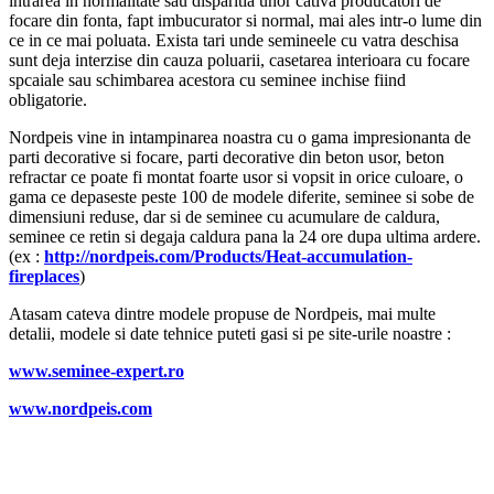
intrarea in normalitate sau disparitia unor cativa producatori de
focare din fonta, fapt imbucurator si normal, mai ales intr-o lume din
ce in ce mai poluata. Exista tari unde semineele cu vatra deschisa
sunt deja interzise din cauza poluarii, casetarea interioara cu focare
spcaiale sau schimbarea acestora cu seminee inchise fiind
obligatorie.
Nordpeis vine in intampinarea noastra cu o gama impresionanta de
parti decorative si focare, parti decorative din beton usor, beton
refractar ce poate fi montat foarte usor si vopsit in orice culoare, o
gama ce depaseste peste 100 de modele diferite, seminee si sobe de
dimensiuni reduse, dar si de seminee cu acumulare de caldura,
seminee ce retin si degaja caldura pana la 24 ore dupa ultima ardere.
(ex :
http://nordpeis.com/Products/Heat-accumulation-
fireplaces
)
Atasam cateva dintre modele propuse de Nordpeis, mai multe
detalii, modele si date tehnice puteti gasi si pe site-urile noastre :
www.seminee-expert.ro
www.nordpeis.com