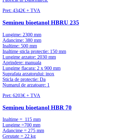
Pret: 4342€ + TVA
Semineu bioetanol HBRU 235
Lungime: 2300 mm
Adancime: 380 mm
Inaltime: 500 mm
Inaltime sticla protectie: 150 mm
Lungime arzator: 2030 mm
Aprindere: manuala
Lungime flacara: 2 x 900 mm
Suprafata arzatorului: inox
Sticla de protectie: Da
Numarul de arzatoare: 1
Pret: 6203€ + TVA
Semineu bioetanol HBR 70
Inaltime = 115 mm
Lungime =700 mm
Adancime = 275 mm
Greutate = 22 kg