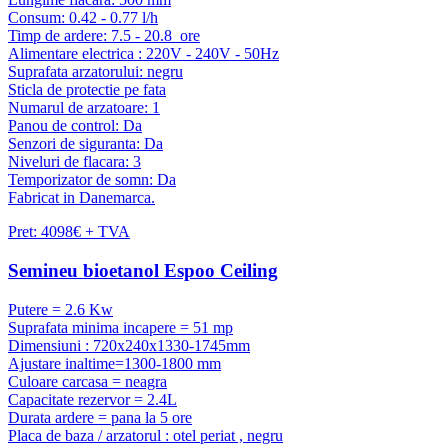
Consum: 0.42 - 0.77 l/h
Timp de ardere: 7.5 - 20.8 ore
Alimentare electrica : 220V - 240V - 50Hz
Suprafata arzatorului: negru
Sticla de protectie pe fata
Numarul de arzatoare: 1
Panou de control: Da
Senzori de siguranta: Da
Niveluri de flacara: 3
Temporizator de somn: Da
Fabricat in Danemarca.
Pret: 4098€ + TVA
Semineu bioetanol Espoo Ceiling
Putere = 2.6 Kw
Suprafata minima incapere = 51 mp
Dimensiuni : 720x240x1330-1745mm
Ajustare inaltime=1300-1800 mm
Culoare carcasa = neagra
Capacitate rezervor = 2.4L
Durata ardere = pana la 5 ore
Placa de baza / arzatorul : otel periat , negru