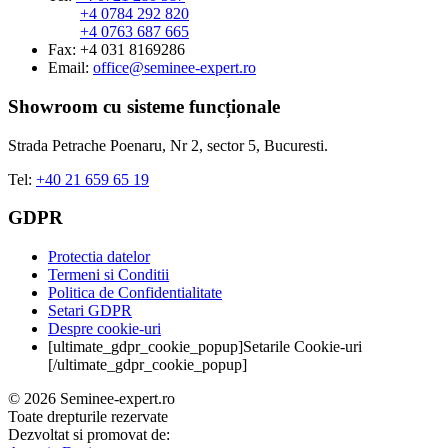
+4 0784 292 820
+4 0763 687 665
Fax: +4 031 8169286
Email:
office@seminee-expert.ro
Showroom cu sisteme funcționale
Strada Petrache Poenaru, Nr 2, sector 5, Bucuresti.
Tel:
+40 21 659 65 19
GDPR
Protectia datelor
Termeni si Conditii
Politica de Confidentialitate
Setari GDPR
Despre cookie-uri
[ultimate_gdpr_cookie_popup]Setarile Cookie-uri
[/ultimate_gdpr_cookie_popup]
© 2026 Seminee-expert.ro
Toate drepturile rezervate
Dezvoltat si promovat de: