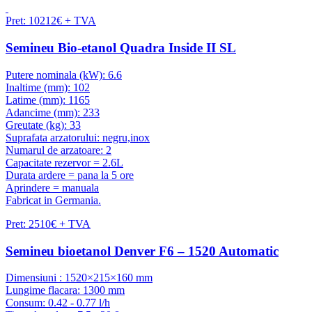
Pret: 10212€ + TVA
Semineu Bio-etanol Quadra Inside II SL
Putere nominala (kW): 6.6
Inaltime (mm): 102
Latime (mm): 1165
Adancime (mm): 233
Greutate (kg): 33
Suprafata arzatorului: negru,inox
Numarul de arzatoare: 2
Capacitate rezervor = 2.6L
Durata ardere = pana la 5 ore
Aprindere = manuala
Fabricat in Germania.
Pret: 2510€ + TVA
Semineu bioetanol Denver F6 – 1520 Automatic
Dimensiuni : 1520×215×160 mm
Lungime flacara: 1300 mm
Consum: 0.42 - 0.77 l/h