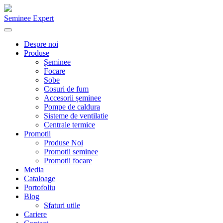
Seminee Expert
Despre noi
Produse
Șeminee
Focare
Sobe
Cosuri de fum
Accesorii șeminee
Pompe de caldura
Sisteme de ventilatie
Centrale termice
Promotii
Produse Noi
Promotii seminee
Promotii focare
Media
Cataloage
Portofoliu
Blog
Sfaturi utile
Cariere