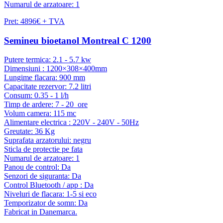
Numarul de arzatoare: 1
Pret: 4896€ + TVA
Semineu bioetanol Montreal C 1200
Putere termica: 2.1 - 5.7 kw
Dimensiuni : 1200×308×400mm
Lungime flacara: 900 mm
Capacitate rezervor: 7.2 litri
Consum: 0.35 - 1 l/h
Timp de ardere: 7 - 20 ore
Volum camera: 115 mc
Alimentare electrica : 220V - 240V - 50Hz
Greutate: 36 Kg
Suprafata arzatorului: negru
Sticla de protectie pe fata
Numarul de arzatoare: 1
Panou de control: Da
Senzori de siguranta: Da
Control Bluetooth / app : Da
Niveluri de flacara: 1-5 si eco
Temporizator de somn: Da
Fabricat in Danemarca.