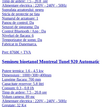
Timp de ardere: 7.5 - 20.8 ore
Alimentare electrica : 220V - 240V - 50Hz
Suprafata arzatorului: negru
Sticla de protectie pe fata
Numarul de arzatoare: 1
Panou de control: Da
Senzori de siguranta: Da
Control Bluetooth / App : Da
Niveluri de flacara: 6
Temporizator de somn: Da
Fabricat in Danemarca.
Pret: 8768€ + TVA
Semineu bioetanol Montreal Tunel 920 Automatic
Putere termica: 1.6 - 4.5 kw
Dimensiuni : 1000×308×400mm
Lungime flacara: 700 mm
Capacitate rezervor: 5.8 litri
Consum: 0.3 - 0.8 l/h
Timp de ardere: 7.5 - 20.8 ore
Volum camera: 89 mc
Alimentare electrica : 220V - 240V - 50Hz
Greutate: 32 Kg