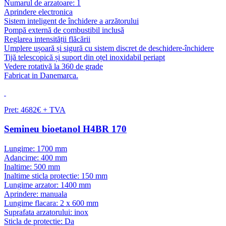
Numarul de arzatoare: 1
Aprindere electronica
Sistem inteligent de închidere a arzătorului
Pompă externă de combustibil inclusă
Reglarea intensității flăcării
Umplere ușoară și sigură cu sistem discret de deschidere-închidere
Tijă telescopică și suport din oțel inoxidabil periapt
Vedere rotativă la 360 de grade
Fabricat in Danemarca.
Pret: 4682€ + TVA
Semineu bioetanol H4BR 170
Lungime: 1700 mm
Adancime: 400 mm
Inaltime: 500 mm
Inaltime sticla protectie: 150 mm
Lungime arzator: 1400 mm
Aprindere: manuala
Lungime flacara: 2 x 600 mm
Suprafata arzatorului: inox
Sticla de protectie: Da