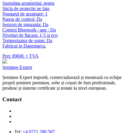
Suprafata arzatorului: negru
Sticla de protectie pe fata
Numarul de arzatoare: 1
Panou de control: Da
Senzori de siguranta: Da
Control Bluetooth / app : Da
Niveluri de flacara: 1-5 si eco
Temporizator de somn: Da
Fabricat in Danemarca.
Pret: 8960€ + TVA
Seminee Expert
Șeminee Expert importă, comercializează și montează cu echipe
proprii șeminee premium, sobe și coșuri de fum profesionale,
produse și sisteme certificate și testate la nivel european.
Contact
Tel:
+4 0721 280 587