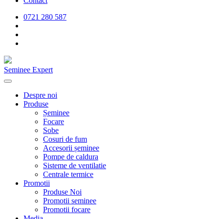
Contact
0721 280 587
Seminee Expert
Despre noi
Produse
Șeminee
Focare
Sobe
Cosuri de fum
Accesorii șeminee
Pompe de caldura
Sisteme de ventilatie
Centrale termice
Promotii
Produse Noi
Promotii seminee
Promotii focare
Media