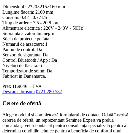
Dimensiuni : 2320×215×160 mm
Lungime flacara: 2100 mm
Consum: 0.42 - 0.77 l/h
Timp de ardere: 7.5 - 20.8 ore
Alimentare electrica : 220V - 240V - 50Hz
Suprafata arzatorului: negru
Sticla de protectie pe fata
Numarul de arzatoare: 1
Panou de control: Da
Senzori de siguranta: Da
Control Bluetooth / App : Da
Niveluri de flacara: 6
Temporizator de somn: Da
Fabricat in Danemarca.
Pret: 11.964€ + TVA
Descarca brosura
0721 280 587
Cerere de
ofertă
Alege modelul și completează formularul de contact. Odată înscrisă
cererea de ofertă, un reprezentant Șeminee Expert va prelua
comanda și vei fi contactat pentru consultanță specializată pentru a
determina condițiile tehnice pentru a beneficia de confortul unui