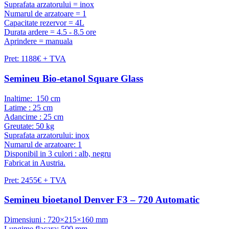
Suprafata arzatorului = inox
Numarul de arzatoare = 1
Capacitate rezervor = 4L
Durata ardere = 4.5 - 8.5 ore
Aprindere = manuala
Pret: 1188€ + TVA
Semineu Bio-etanol Square Glass
Inaltime: 150 cm
Latime : 25 cm
Adancime : 25 cm
Greutate: 50 kg
Suprafata arzatorului: inox
Numarul de arzatoare: 1
Disponibil in 3 culori : alb, negru
Fabricat in Austria.
Pret: 2455€ + TVA
Semineu bioetanol Denver F3 – 720 Automatic
Dimensiuni : 720×215×160 mm
Lungime flacara: 500 mm