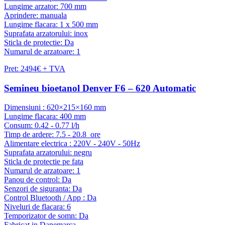
Lungime arzator: 700 mm
Aprindere: manuala
Lungime flacara: 1 x 500 mm
Suprafata arzatorului: inox
Sticla de protectie: Da
Numarul de arzatoare: 1
Pret: 2494€ + TVA
Semineu bioetanol Denver F6 – 620 Automatic
Dimensiuni : 620×215×160 mm
Lungime flacara: 400 mm
Consum: 0.42 - 0.77 l/h
Timp de ardere: 7.5 - 20.8 ore
Alimentare electrica : 220V - 240V - 50Hz
Suprafata arzatorului: negru
Sticla de protectie pe fata
Numarul de arzatoare: 1
Panou de control: Da
Senzori de siguranta: Da
Control Bluetooth / App : Da
Niveluri de flacara: 6
Temporizator de somn: Da
Fabricat in Danemarca.