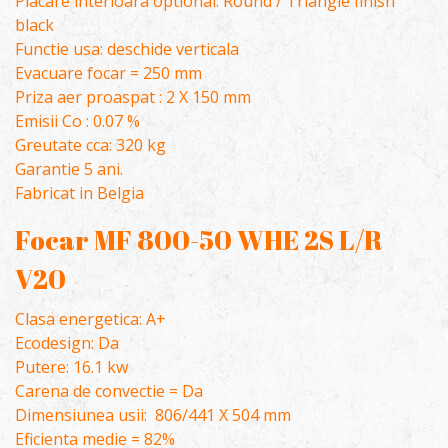
Placare interioara optional: Round / Triangle finish
black
Functie usa: deschide verticala
Evacuare focar = 250 mm
Priza aer proaspat : 2 X 150 mm
Emisii Co : 0.07 %
Greutate cca: 320 kg
Garantie 5 ani.
Fabricat in Belgia
Focar MF 800-50 WHE 2S L/R
V20
Clasa energetica: A+
Ecodesign: Da
Putere: 16.1 kw
Carena de convectie = Da
Dimensiunea usii: 806/441 X 504 mm
Eficienta medie = 82%