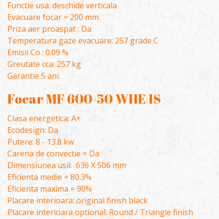
Functie usa: deschide verticala
Evacuare focar = 200 mm
Priza aer proaspat : Da
Temperatura gaze evacuare: 257 grade C
Emisii Co : 0.09 %
Greutate cca: 257 kg
Garantie 5 ani.
Focar MF 600-50 WHE 1S
Clasa energetica: A+
Ecodesign: Da
Putere: 8 - 13.8 kw
Carena de convectie = Da
Dimensiunea usii: 636 X 506 mm
Eficienta medie = 80.3%
Eficienta maxima = 90%
Placare interioara: original finish black
Placare interioara optional: Round / Triangle finish