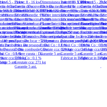
.2 kw
ere: 6.5 - 13 kw
Putere: 8 - 16 kw
Dimensiunea usii: 1018 X 470 mm
Putere: 8 - 13.8 kw
Putere: 15 - 23.5
Pute
ctie = Da
ena de convectie : Da
Carena de convectie = Da
Eficienta medie = 81%
Carena de convectie = Da
Carena de convec
Dim
ii: 568 X 510 mm
ensiunea usii: 650/349 X 380 mm
Dimensiunea usii: 678 X 620 mm
Eficienta maxima = 90%
Dimensiunea usii: 636 X 50
Dimensiunea usi
Efic
 = 81%
cienta medie = 82%
Eficienta medie = 83%
Placare interioara: Design
Eficienta medie = 80.3%
Eficienta medie 
Efi
ma = 90%
cienta maxima = 90%
Eficienta maxima = 90%
Placare interioara standard: Skamol
Eficienta maxima = 90%
Eficienta maxim
Plac
ra: Lamella
care interioara: Skamol
Placare interioara: Lamella
Placare interioara optional: Lamella
Placare interioara: original fin
Placare interioara
Plac
ra standard: Skamol
care interioara optionala : Lamella / Design
Placare interioara standard: Skamol
Functie usa: deschide verticala
Placare interioara optional: Ro
Placare interioara
Func
ra optional: Design
ctie usa: deschide verticala
Placare interioara optionala:Design
Evacuare focar = 250 mm
Functie usa: deschide verticala
Functie usa: desc
Plas
chide verticala
cuare focar = 180 mm
Functie usa: deschide verticala
Priza aer proaspat : Da
Evacuare focar = 250 mm
Evacuare focar 
Eva
 = 180 mm
za aer proaspat : Da
Evacuare focar = 250 mm
Temperatura gaze evacuare: 245 grade C
Priza aer proaspat : 2 X 150 
Priza aer proasp
Priz
at : Da
la combustie : Da
Priza aer proaspat : Da
Emisii Co : 0.1 %
Emisii Co : 0.09 %
Emisii Co : 0.1 
Emis
 : Da
ere curata : Da
Dubla combustie : Da
Greutate cca: 328 kg
Greutate cca: 345 kg
Greutate cca: 49
Greu
Da
sii Co : 0.1 %
Ardere curata : Da
Garantie 5 ani.
Garantie 5 ani.
Garantie 5 ani.
Gara
8 %
utate cca: 270 kg
Emisii Co : 0.1 %
Fabricat in Belgia
Fabricat in Belgi
Fabr
6 kg
antie 5 ani
Greutate cca: 271 kg
Garantie 5 ani.