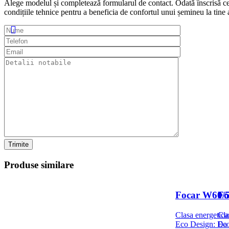
Alege modelul și completează formularul de contact. Odată înscrisă ce
condițiile tehnice pentru a beneficia de confortul unui șemineu la tine 
Trimite
Produse
similare
Focar W60/
Fo
Clasa energetica
Cla
Eco Design: Da
Eco