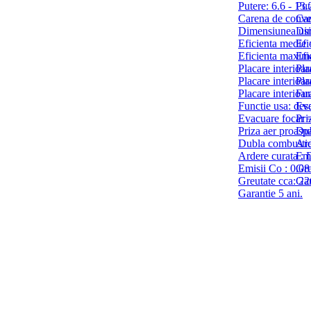
Putere: 6.6 - 13
Put
Carena de conve
Car
Dimensiunea us
Dim
Eficienta medie
Efi
Eficienta maxi
Efi
Placare interioa
Pla
Placare interioa
Pla
Placare interioa
Fun
Functie usa: des
Eva
Evacuare focar
Pri
Priza aer proasp
Dub
Dubla combustie
Ard
Ardere curata : 
Emi
Emisii Co : 0.0
Gre
Greutate cca: 22
Gar
Garantie 5 ani.