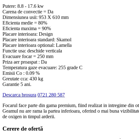
Putere: 8.8 - 17.6 kw
Carena de convectie = Da
Dimensiunea usii: 953 X 610 mm
Eficienta medie = 80%
Eficienta maxima = 90%
Placare interioara: Design
Placare interioara standard: Skamol
Placare interioara optional: Lamella
Functie usa: deschide verticala
Evacuare focar = 250 mm
Priza aer proaspat : Da
Temperatura gaze evacuare: 255 grade C
Emisii Co : 0.09 %
Greutate cca: 430 kg
Garantie 5 ani.
Descarca brosura
0721 280 587
Focarul face parte din gama premium, fiind realizat in intregime din ot
Geamul nu are rama la partea inferioara, oferind o mai buna vizibilitat
de oxigen in timpul arderii.
Cerere de
ofertă