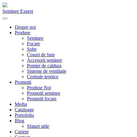
Seminee Expert
Despre noi
Produse
Șeminee
Focare
Sobe
Cosuri de fum
Accesorii șeminee
Pompe de caldura
Sisteme de ventilatie
Centrale termice
Promotii
Produse Noi
Promotii seminee
Promotii focare
Media
Cataloage
Portofoliu
Blog
Sfaturi utile
Cariere