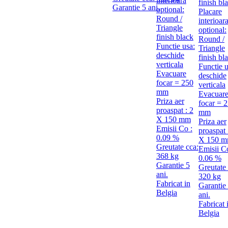
interioara
finish bl
Garantie 5 ani.
optional:
Placare
Round /
interioar
Triangle
optional:
finish black
Round /
Functie usa:
Triangle
deschide
finish bl
verticala
Functie u
Evacuare
deschide
focar = 250
verticala
mm
Evacuar
Priza aer
focar = 
proaspat : 2
mm
X 150 mm
Priza aer
Emisii Co :
proaspat 
0.09 %
X 150 
Greutate cca:
Emisii C
368 kg
0.06 %
Garantie 5
Greutate 
ani.
320 kg
Fabricat in
Garantie
Belgia
ani.
Fabricat 
Belgia