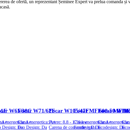
rerea de ofertă, un reprezentant Șeminee Expert va prelua comanda și vei
acasă.
51F
car W65/38C
Focar W71/62F
Focar W105/47F
Focar MF 600-50 WHE
Focar MF 10
Fo
: A+
sa energetica: A+
Clasa energetica: A+
Putere: 8.8 - 17.6 kw
Clasa energetica: A+
Clasa energetica
Clas
 Design: Da
Eco Design: Da
Carena de convectie = Da
Ecodesign: Da
Ecodesign: Da
Eco