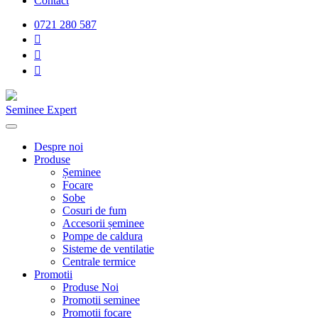
Contact
0721 280 587
Seminee Expert
Despre noi
Produse
Șeminee
Focare
Sobe
Cosuri de fum
Accesorii șeminee
Pompe de caldura
Sisteme de ventilatie
Centrale termice
Promotii
Produse Noi
Promotii seminee
Promotii focare