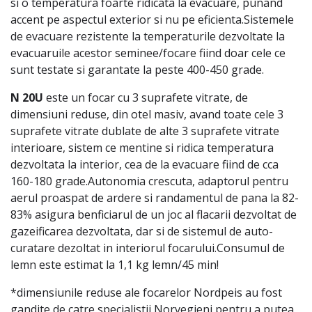
si o temperatura foarte ridicata la evacuare, punand
accent pe aspectul exterior si nu pe eficienta.Sistemele
de evacuare rezistente la temperaturile dezvoltate la
evacuaruile acestor seminee/focare fiind doar cele ce
sunt testate si garantate la peste 400-450 grade.
N 20U
este un focar cu 3 suprafete vitrate, de
dimensiuni reduse, din otel masiv, avand toate cele 3
suprafete vitrate dublate de alte 3 suprafete vitrate
interioare, sistem ce mentine si ridica temperatura
dezvoltata la interior, cea de la evacuare fiind de cca
160-180 grade.Autonomia crescuta, adaptorul pentru
aerul proaspat de ardere si randamentul de pana la 82-
83% asigura benficiarul de un joc al flacarii dezvoltat de
gazeificarea dezvoltata, dar si de sistemul de auto-
curatare dezoltat in interiorul focarului.Consumul de
lemn este estimat la 1,1 kg lemn/45 min!
*dimensiunile reduse ale focarelor Nordpeis au fost
gandite de catre specialistii Norvegieni pentru a putea