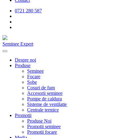
Contact
0721 280 587
Seminee Expert
Despre noi
Produse
Șeminee
Focare
Sobe
Cosuri de fum
Accesorii șeminee
Pompe de caldura
Sisteme de ventilatie
Centrale termice
Promotii
Produse Noi
Promotii seminee
Promotii focare
Media