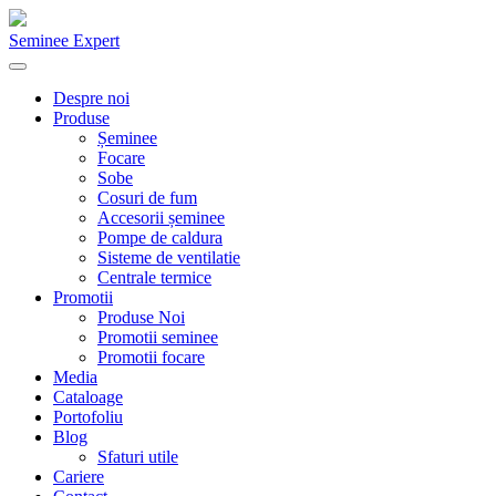
Seminee Expert
Despre noi
Produse
Șeminee
Focare
Sobe
Cosuri de fum
Accesorii șeminee
Pompe de caldura
Sisteme de ventilatie
Centrale termice
Promotii
Produse Noi
Promotii seminee
Promotii focare
Media
Cataloage
Portofoliu
Blog
Sfaturi utile
Cariere