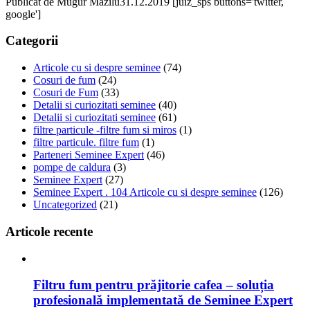
Publicat de
Mugur Mazilu
31.12.2019
[juiz_sps buttons='twitter,
google']
Categorii
Articole cu si despre seminee
(74)
Cosuri de fum
(24)
Cosuri de Fum
(33)
Detalii si curiozitati seminee
(40)
Detalii si curiozitati seminee
(61)
filtre particule -filtre fum si miros
(1)
filtre particule. filtre fum
(1)
Parteneri Seminee Expert
(46)
pompe de caldura
(3)
Seminee Expert
(27)
Seminee Expert . 104 Articole cu si despre seminee
(126)
Uncategorized
(21)
Articole recente
Filtru fum pentru prăjitorie cafea – soluția
profesională implementată de Seminee Expert