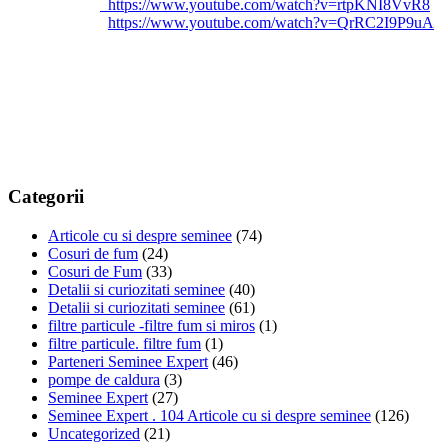
https://www.youtube.com/
watch?v=rtpKNI8VvR8
https://www.youtube.com/
watch?v=QrRC2I9P9uA
Categorii
Articole cu si despre seminee
(74)
Cosuri de fum
(24)
Cosuri de Fum
(33)
Detalii si curiozitati seminee
(40)
Detalii si curiozitati seminee
(61)
filtre particule -filtre fum si miros
(1)
filtre particule. filtre fum
(1)
Parteneri Seminee Expert
(46)
pompe de caldura
(3)
Seminee Expert
(27)
Seminee Expert . 104 Articole cu si despre seminee
(126)
Uncategorized
(21)