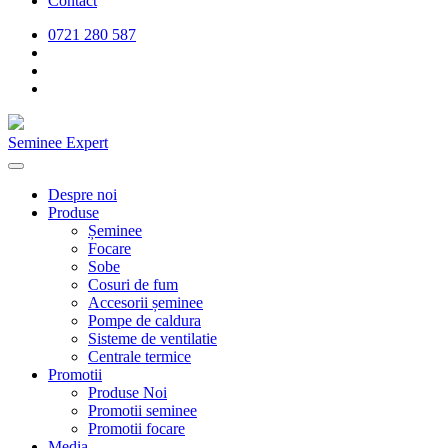
Contact
0721 280 587
Seminee Expert
Despre noi
Produse
Șeminee
Focare
Sobe
Cosuri de fum
Accesorii șeminee
Pompe de caldura
Sisteme de ventilatie
Centrale termice
Promotii
Produse Noi
Promotii seminee
Promotii focare
Media