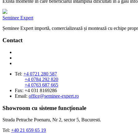
Exista momente in care beneficiarul intampina dificultati in a gasi in
Seminee Expert
Șeminee Expert importă, comercializează și montează cu echipe proprii 
Contact
Tel:
+4 0721 280 587
+4 0784 292 820
+4 0763 687 665
Fax: +4 031 8169286
Email:
office@seminee-expert.ro
Showroom cu sisteme funcționale
Strada Petrache Poenaru, Nr 2, sector 5, Bucuresti.
Tel:
+40 21 659 65 19