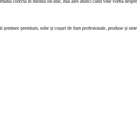
formatia corecta in mediul on-line, mai ales atunci cand vine vorba desp
șeminee premium, sobe și coșuri de fum profesionale, produse și sisteme