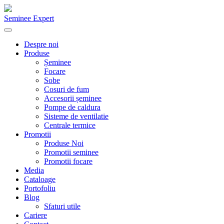
Seminee Expert
Despre noi
Produse
Șeminee
Focare
Sobe
Cosuri de fum
Accesorii șeminee
Pompe de caldura
Sisteme de ventilatie
Centrale termice
Promotii
Produse Noi
Promotii seminee
Promotii focare
Media
Cataloage
Portofoliu
Blog
Sfaturi utile
Cariere