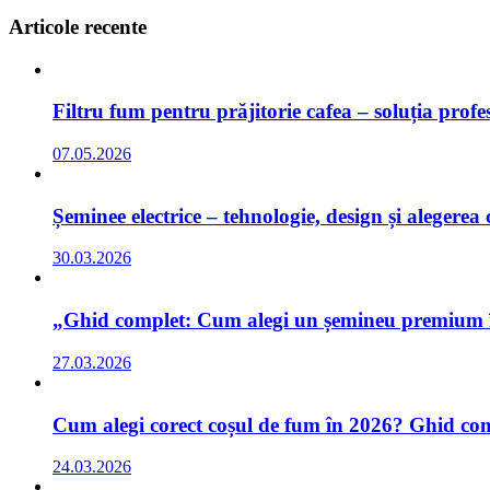
Articole recente
Filtru fum pentru prăjitorie cafea – soluția prof
07.05.2026
Șeminee electrice – tehnologie, design și alegerea
30.03.2026
„Ghid complet: Cum alegi un șemineu premium în 
27.03.2026
Cum alegi corect coșul de fum în 2026? Ghid comp
24.03.2026