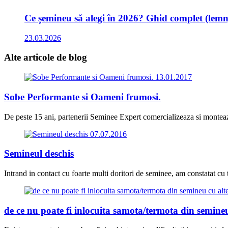
Ce șemineu să alegi în 2026? Ghid complet (lemn,
23.03.2026
Alte articole
de blog
13.01.2017
Sobe Performante si Oameni frumosi.
De peste 15 ani, partenerii Seminee Expert comercializeaza si monteaz
07.07.2016
Semineul deschis
Intrand in contact cu foarte multi doritori de seminee, am constatat cu t
de ce nu poate fi inlocuita samota/termota din semineu