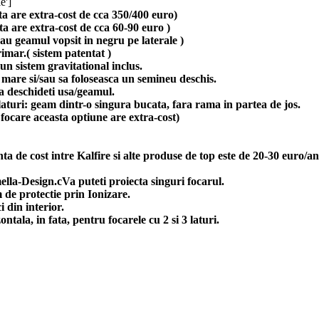
e']
ta are extra-cost de cca 350/400 euro)
ta are extra-cost de cca 60-90 euro )
sau geamul vopsit in negru pe laterale )
imar.( sistem patentat )
un sistem gravitational inclus.
 mare si/sau sa foloseasca un semineu deschis.
sa deschideti usa/geamul.
laturi: geam dintr-o singura bucata, fara rama in partea de jos.
 focare aceasta optiune are extra-cost)
nta de cost intre Kalfire si alte produse de top este de 20-30 euro/an
lla-Design.cVa puteti proiecta singuri focarul.
m de protectie prin Ionizare.
 din interior.
ntala, in fata, pentru focarele cu 2 si 3 laturi.