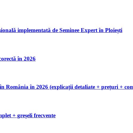
esională implementată de Seminee Expert în Ploiești
 corectă în 2026
România în 2026 (explicații detaliate + prețuri + com
let + greșeli frecvente