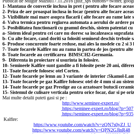
Publicat de
Mugur Mazilu
17.11.2016
[juiz_sps buttons='twitter, googl
1- Mantaua de convectie inclusa in pret ( pentru alte focare aceas
2- Priza de aer proaspat inclusa in focar (pentru alte focare aceas
3- Vizibilitate mai mare asupra flacarii ( alte focare au rame late 
4- Valva termica pentru reglarea automata a aerului de ardere pr
5- Posibilitatea functionarii cu geamul deschis, sistem patentat cu 
a- Sistem ideal pentru cei care nu doresc sa incalzeasca suprafata
b- Cu alte focare, cand doriti sa folositi semineul deschis trebuie 
6- Produse concurente foarte reduse, mai ales la modele cu 2 si 3 
7- Toate focarele Kalfire nu au rama in partea de jos (pentru alte
8- Toate focarele au certificarea BIMSCH2-
Germania.
9- Diferenta in proiectare si usurinta in folosire.
10- Semineele Kalfire sunt gandite a fi folosite peste 20 ani, difere
11- Toate focarele folosesc otel Corten.
12- Toate focarele pe lemn au 3 variante de interior :Skamol-Lame
13- Toate focarele pe gaz Kalfire folosesc otel de 4 mm si au siste
14- Toate focarele pe gaz Prestige au ca arzatoare butucii ceramici
15- Sistemul de culisare verticala pentru orice focar, dar si pe orizo
Mai multe detalii puteti gasi si pe :
http://www.seminee-expert.
ro/
https://seminee-expert.ro/
blog/?p=507
https://seminee-expert.ro/
blog/?p=935
Kalfire:
https://www.youtube.
com/watch?v=zQN7s0yZJ_U
https://www.youtube.com/
watch?v=QPN2GJlnR48