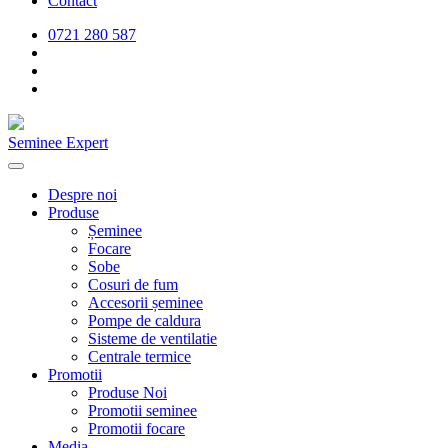
Contact
0721 280 587
Seminee Expert
Despre noi
Produse
Șeminee
Focare
Sobe
Cosuri de fum
Accesorii șeminee
Pompe de caldura
Sisteme de ventilatie
Centrale termice
Promotii
Produse Noi
Promotii seminee
Promotii focare
Media