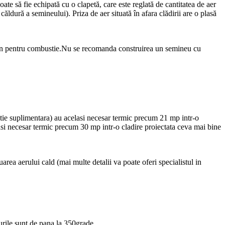
oate să fie echipată cu o clapetă, care este reglată de cantitatea de aer
ăldură a semineului). Priza de aer situată în afara clădirii are o plasă
xtern pentru combustie.Nu se recomanda construirea un semineu cu
atie suplimentara) au acelasi necesar termic precum 21 mp intr-o
i necesar termic precum 30 mp intr-o cladire proiectata ceva mai bine
rea aerului cald (mai multe detalii va poate oferi specialistul in
turile sunt de pana la 350grade.