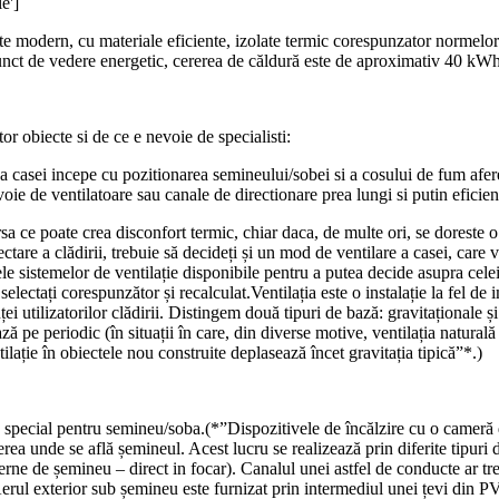
e']
te modern, cu materiale eficiente, izolate termic corespunzator normelor.
n punct de vedere energetic, cererea de căldură este de aproximativ 40 kW
tor obiecte si de ce e nevoie de specialisti:
area casei incepe cu pozitionarea semineului/sobei si a cosului de fum afer
evoie de ventilatoare sau canale de directionare prea lungi si putin eficien
sa ce poate crea disconfort termic, chiar daca, de multe ori, se doreste
ectare a clădirii, trebuie să decideți și un mod de ventilare a casei, car
e sistemelor de ventilație disponibile pentru a putea decide asupra celei 
electați corespunzător și recalculat.Ventilația este o instalație la fel de 
ei utilizatorilor clădirii. Distingem două tipuri de bază: gravitaționale ș
e periodic (în situații în care, din diverse motive, ventilația naturală 
ilație în obiectele nou construite deplasează încet gravitația tipică”*.)
n special pentru semineu/soba.(*”Dispozitivele de încălzire cu o cameră d
ăperea unde se află șemineul. Acest lucru se realizează prin diferite tipuri
rne de șemineu – direct in focar). Canalul unei astfel de conducte ar tre
Aerul exterior sub șemineu este furnizat prin intermediul unei țevi din PV