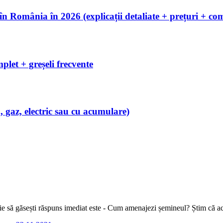
România în 2026 (explicații detaliate + prețuri + com
let + greșeli frecvente
 gaz, electric sau cu acumulare)
buie să găsești răspuns imediat este - Cum amenajezi șemineul? Știm că ace