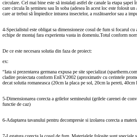
circulare. Cel mai bine este să instalați astfel de canale la etapa șapei
care circula în șemineu sau în soba (adesea în acest loc este folosit un 
care ar trebui să împiedice intrarea insectelor, a rozătoarelor sau a im
4-Specialistul este obligat sa dimensioneze cosul de fum si focarul cu
echipe de montaj fara experienta vasta in domeniu.Totul conform norm
De ce este necesara solutia din faza de proiect:
ex:
“Iata si prezentarea germana expusa pe site specializat (spartherm.com
cladire proiectata conform EnEV2002 (aproximativ cu cerintele promov
decat solutia romaneasca (20cm la placa pe sol, 20cm la pereti, 40cm
5-Dimensionarea corecta a grilelor semineului (grilele carenei de conve
functie de caz)
6-Adaptarea tavanului pentru decompresie si izolarea corecta a materia
7-Legatura corecta la cosul de fum. Materialele folosite sunt speciale s