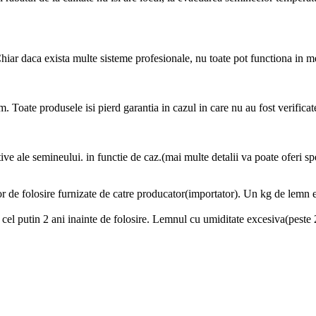
hiar daca exista multe sisteme profesionale, nu toate pot functiona in 
Toate produsele isi pierd garantia in cazul in care nu au fost verificate 
ve ale semineului. in functie de caz.(mai multe detalii va poate oferi spe
or de folosire furnizate de catre producator(importator). Un kg de lemn e
 cel putin 2 ani inainte de folosire. Lemnul cu umiditate excesiva(peste 