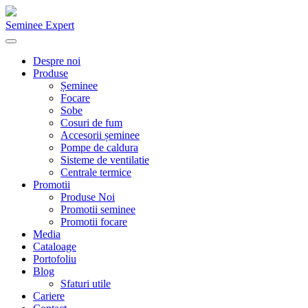
Seminee Expert
Despre noi
Produse
Șeminee
Focare
Sobe
Cosuri de fum
Accesorii șeminee
Pompe de caldura
Sisteme de ventilatie
Centrale termice
Promotii
Produse Noi
Promotii seminee
Promotii focare
Media
Cataloage
Portofoliu
Blog
Sfaturi utile
Cariere