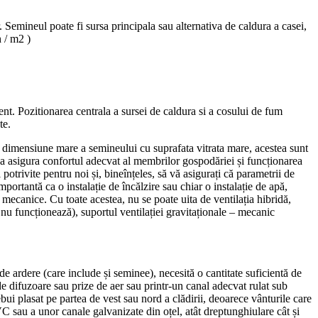
 Semineul poate fi sursa principala sau alternativa de caldura a casei,
h / m2 )
ent. Pozitionarea centrala a sursei de caldura si a cosului de fum
te.
 o dimensiune mare a semineului cu suprafata vitrata mare, acestea sunt
e va asigura confortul adecvat al membrilor gospodăriei și funcționarea
potrivite pentru noi și, bineînțeles, să vă asigurați că parametrii de
importantă ca o instalație de încălzire sau chiar o instalație de apă,
i mecanice. Cu toate acestea, nu se poate uita de ventilația hibridă,
nu funcționează), suportul ventilației gravitaționale – mecanic
e ardere (care include și seminee), necesită o cantitate suficientă de
 de difuzoare sau prize de aer sau printr-un canal adecvat rulat sub
bui plasat pe partea de vest sau nord a clădirii, deoarece vânturile care
C sau a unor canale galvanizate din oțel, atât dreptunghiulare cât și