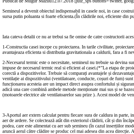
Publicat de
Mugur Mazilu
12.07.2018
[juiz_sps buttons='twitter, googl
Semineul a devenit obiectul indispensabil in casele noi, in case costrui
sursa putin poluanta si foarte eficienta.(În clădirile noi, eficiente di
Iata cateva detalii ce nu ar trebui sa fie omise de catre costructorii aces
1-Constructia casei incepe cu proiectarea. In tarile civilitate, proiect
avantajeaza eficienta si distributia gravitationala a caldurii, fara a fi n
2-Necesarul termic este o necesitate, semineul nu trebuie sa devina sur
impuse de necesarul termic real si eficient al casei.(*”La etapa de proi
corectă a dispozitivelor. Trebuie să comparați avantajele și dezavantajel
ventilație ai dispozitivului (ventilatoare, conducte, coșuri de fum) sunt s
funcționarea acesteia are un impact direct asupra confortului și siguranț
adică una care combină ambele metode menționate mai sus și se bazează p
(motoarele electrice ale ventilatoarelor sau prize ). Acest model de vent
3-Aportul aer extern calculat pentru fiecare sura de caldura in parte, i
aer de ardere. Se colectează atât din exteriorul clădirii, cât și din înc
podea, care este alimentat cu aer sub șemineu (în cazul inserțiilor mode
aruncă aerul către clădire se produc cel mai adesea din acea direcție. 