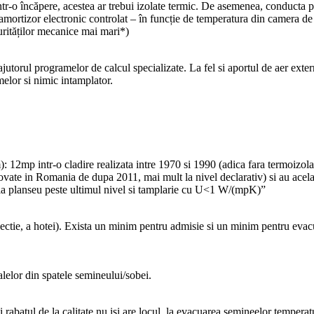
 într-o încăpere, acestea ar trebui izolate termic. De asemenea, conducta p
amortizor electronic controlat – în funcție de temperatura din camera de c
purităților mecanice mai mari*)
 ajutorul programelor de calcul specializate. La fel si aportul de aer e
elor si nimic intamplator.
): 12mp intr-o cladire realizata intre 1970 si 1990 (adica fara termoizol
ate in Romania de dupa 2011, mai mult la nivel declarativ) si au acelas
 la planseu peste ultimul nivel si tamplarie cu U<1 W/(mpK)”
ctie, a hotei). Exista un minim pentru admisie si un minim pentru evacua
lelor din spatele semineului/sobei.
i rabatul de la calitate nu isi are locul, la evacuarea semineelor tempera