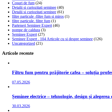
Cosuri de fum
(24)
Detalii si curiozitati seminee
(40)
Detalii si curiozitati seminee
(61)
filtre particule -filtre fum si miros
(1)
filtre particule. filtre fum
(1)
Parteneri Seminee Expert
(46)
pompe de caldura
(3)
Seminee Expert
(27)
Seminee Expert . 104 Articole cu si despre seminee
(126)
Uncategorized
(21)
Articole recente
Filtru fum pentru prăjitorie cafea – soluția prof
07.05.2026
Șeminee electrice – tehnologie, design și alegerea
30.03.2026