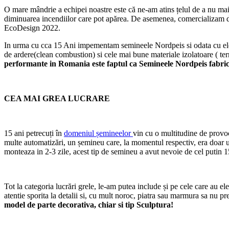
O mare mândrie a echipei noastre este că ne-am atins țelul de a nu mai m
diminuarea incendiilor care pot apărea. De asemenea, comercializam 
EcoDesign 2022.
In urma cu cca 15 Ani impementam semineele Nordpeis si odata cu ele o
de ardere(clean combustion) si cele mai bune materiale izolatoare ( te
performante in Romania este faptul ca Semineele Nordpeis fabrica
CEA MAI GREA LUCRARE
15 ani petrecuți în
domeniul șemineelor
vin cu o multitudine de provoc
multe automatizări, un șemineu care, la momentul respectiv, era doar u
monteaza in 2-3 zile, acest tip de semineu a avut nevoie de cel putin 15
Tot la categoria lucrări grele, le-am putea include și pe cele care au el
atentie sporita la detalii si, cu mult noroc, piatra sau marmura sa nu pr
model de parte decorativa, chiar si tip Sculptura!