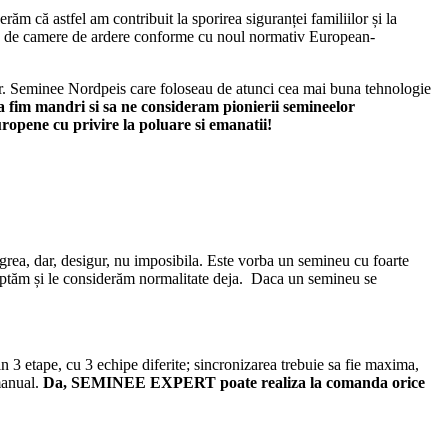
ăm că astfel am contribuit la sporirea siguranței familiilor și la
r, de camere de ardere conforme cu noul normativ European-
or. Seminee Nordpeis care foloseau de atunci cea mai buna tehnologie
sa fim mandri si sa ne consideram pionierii semineelor
opene cu privire la poluare si emanatii!
 grea, dar, desigur, nu imposibila. Este vorba un semineu cu foarte
cceptăm și le considerăm normalitate deja. Daca un semineu se
in 3 etape, cu 3 echipe diferite; sincronizarea trebuie sa fie maxima,
 manual.
Da, SEMINEE EXPERT poate realiza la comanda orice