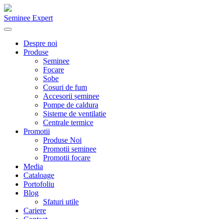
Seminee Expert
Despre noi
Produse
Șeminee
Focare
Sobe
Cosuri de fum
Accesorii șeminee
Pompe de caldura
Sisteme de ventilatie
Centrale termice
Promotii
Produse Noi
Promotii seminee
Promotii focare
Media
Cataloage
Portofoliu
Blog
Sfaturi utile
Cariere