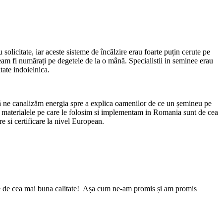
itate, iar aceste sisteme de încălzire erau foarte puțin cerute pe
am fi numărați pe degetele de la o mână. Specialistii in seminee erau
tate indoielnica.
 să ne canalizăm energia spre a explica oamenilor de ce un șemineu pe
si materialele pe care le folosim si implementam in Romania sunt de cea
re si certificare la nivel European.
nee de cea mai buna calitate! Așa cum ne-am promis și am promis