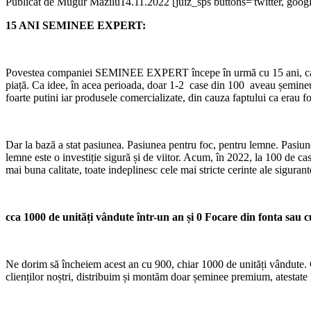
Publicat de
Mugur Mazilu
14.11.2022
[juiz_sps buttons='twitter, googl
15 ANI SEMINEE EXPERT:
Povestea companiei SEMINEE EXPERT începe în urmă cu 15 ani, cand Sem
piață. Ca idee, în acea perioada, doar 1-2 case din 100 aveau șemineu.
foarte putini iar produsele comercializate, din cauza faptului ca erau fo
Dar la bază a stat pasiunea. Pasiunea pentru foc, pentru lemne. Pasiun
lemne este o investiție sigură și de viitor. Acum, în 2022, la 100 de 
mai buna calitate, toate indeplinesc cele mai stricte cerinte ale sigurante
cca 1000 de unități vândute într-un an și 0 Focare din fonta sau 
Ne dorim să încheiem acest an cu 900, chiar 1000 de unități vândute.
clienților noștri, distribuim și montăm doar șeminee premium, atestate i