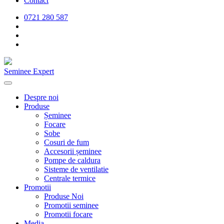
Contact
0721 280 587
Seminee Expert
Despre noi
Produse
Șeminee
Focare
Sobe
Cosuri de fum
Accesorii șeminee
Pompe de caldura
Sisteme de ventilatie
Centrale termice
Promotii
Produse Noi
Promotii seminee
Promotii focare
Media