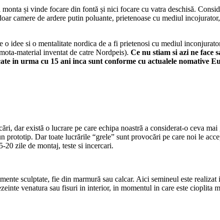
onta și vinde focare din fontă și nici focare cu vatra deschisă. Consider
doar camere de ardere putin poluante, prietenoase cu mediul incojurato
 idee si o mentalitate nordica de a fi prietenosi cu mediul inconjurat
rmota-material inventat de catre Nordpeis).
Ce nu stiam si azi ne face 
te in urma cu 15 ani inca sunt conforme cu actualele nomative Eur
ări, dar există o lucrare pe care echipa noastră a considerat-o ceva mai
n prototip. Dar toate lucrările “grele” sunt provocări pe care noi le a
-20 zile de montaj, teste si incercari.
emente sculptate, fie din marmură sau calcar. Aici semineul este realizat 
ezeinte venatura sau fisuri in interior, in momentul in care este cioplita