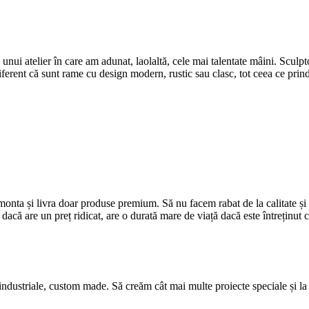
 unui atelier în care am adunat, laolaltă, cele mai talentate mâini. Sculp
iferent că sunt rame cu design modern, rustic sau clasc, tot ceea ce prinde
nta și livra doar produse premium. Să nu facem rabat de la calitate ș
ă are un preț ridicat, are o durată mare de viață dacă este întreținut con
industriale, custom made. Să creăm cât mai multe proiecte speciale și l