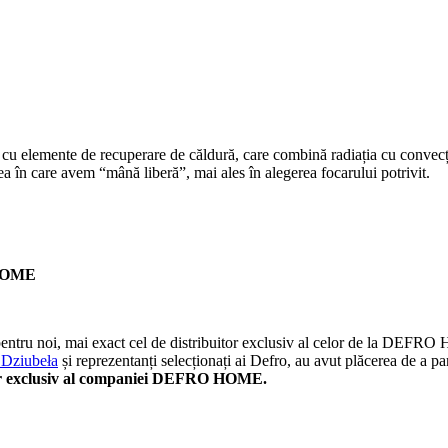
cu elemente de recuperare de căldură, care combină radiația cu convecția
ea în care avem “mână liberă”, mai ales în alegerea focarului potrivit.
HOME
pentru noi, mai exact cel de distribuitor exclusiv al celor de la DEFRO
 Dziubeła
și reprezentanți selecționați ai Defro, au avut plăcerea de a p
uitor exclusiv al companiei DEFRO HOME.