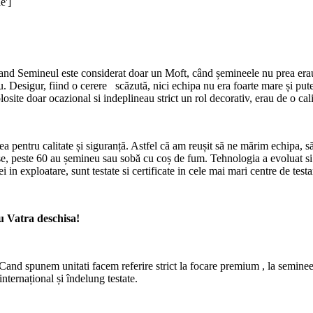
e']
ineul este considerat doar un Moft, când șemineele nu prea erau solic
 Desigur, fiind o cerere scăzută, nici echipa nu era foarte mare și pute
losite doar ocazional si indeplineau strict un rol decorativ, erau de o cali
ea pentru calitate și siguranță. Astfel că am reușit să ne mărim echipa,
case, peste 60 au șemineu sau sobă cu coș de fum. Tehnologia a evoluat 
i in exploatare, sunt testate si certificate in cele mai mari centre de testa
cu Vatra deschisa!
 Cand spunem unitati facem referire strict la focare premium , la semi
nternațional și îndelung testate.