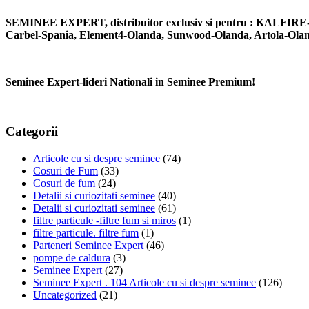
SEMINEE EXPERT, distribuitor exclusiv si pentru : KALFIRE-
Carbel-Spania, Element4-Olanda, Sunwood-Olanda, Artola-Olan
Seminee Expert-lideri Nationali in Seminee Premium!
Categorii
Articole cu si despre seminee
(74)
Cosuri de Fum
(33)
Cosuri de fum
(24)
Detalii si curiozitati seminee
(40)
Detalii si curiozitati seminee
(61)
filtre particule -filtre fum si miros
(1)
filtre particule. filtre fum
(1)
Parteneri Seminee Expert
(46)
pompe de caldura
(3)
Seminee Expert
(27)
Seminee Expert . 104 Articole cu si despre seminee
(126)
Uncategorized
(21)