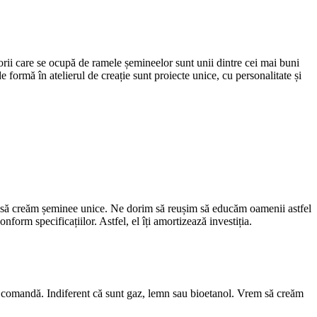
torii care se ocupă de ramele șemineelor sunt unii dintre cei mai buni
 formă în atelierul de creație sunt proiecte unice, cu personalitate și
i să creăm șeminee unice. Ne dorim să reușim să educăm oamenii astfel
form specificațiilor. Astfel, el îți amortizează investiția.
a comandă. Indiferent că sunt gaz, lemn sau bioetanol. Vrem să creăm