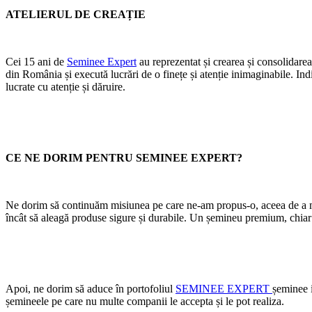
ATELIERUL DE CREAȚIE
Cei 15 ani de
Seminee Expert
au reprezentat și crearea și consolidarea
din România și execută lucrări de o finețe și atenție inimaginabile. Ind
lucrate cu atenție și dăruire.
CE NE DORIM PENTRU SEMINEE EXPERT?
Ne dorim să continuăm misiunea pe care ne-am propus-o, aceea de a mo
încât să aleagă produse sigure și durabile. Un șemineu premium, chiar dac
Apoi, ne dorim să aduce în portofoliul
SEMINEE EXPERT
șeminee 
șemineele pe care nu multe companii le accepta și le pot realiza.