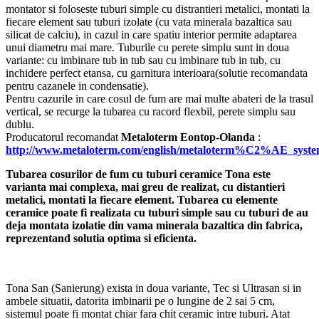
montator si foloseste tuburi simple cu distrantieri metalici, montati la
fiecare element sau tuburi izolate (cu vata minerala bazaltica sau
silicat de calciu), in cazul in care spatiu interior permite adaptarea
unui diametru mai mare. Tuburile cu perete simplu sunt in doua
variante: cu imbinare tub in tub sau cu imbinare tub in tub, cu
inchidere perfect etansa, cu garnitura interioara(solutie recomandata
pentru cazanele in condensatie).
Pentru cazurile in care cosul de fum are mai multe abateri de la trasul
vertical, se recurge la tubarea cu racord flexbil, perete simplu sau
dublu.
Producatorul recomandat
Metaloterm Eontop-Olanda
:
http://www.metaloterm.com/english/metaloterm%C2%AE_syst
Tubarea cosurilor de fum cu tuburi ceramice Tona este
varianta mai complexa, mai greu de realizat, cu distantieri
metalici, montati la fiecare element. Tubarea cu elemente
ceramice poate fi realizata cu tuburi simple sau cu tuburi de au
deja montata izolatie din vama minerala bazaltica din fabrica,
reprezentand solutia optima si eficienta.
Tona San (Sanierung) exista in doua variante, Tec si Ultrasan si in
ambele situatii, datorita imbinarii pe o lungine de 2 sai 5 cm,
sistemul poate fi montat chiar fara chit ceramic intre tuburi. Atat