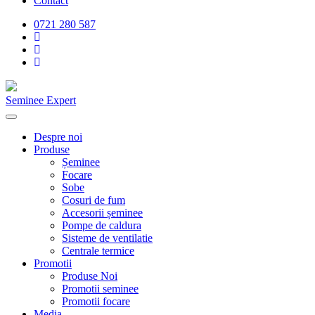
Contact
0721 280 587
Seminee Expert
Despre noi
Produse
Șeminee
Focare
Sobe
Cosuri de fum
Accesorii șeminee
Pompe de caldura
Sisteme de ventilatie
Centrale termice
Promotii
Produse Noi
Promotii seminee
Promotii focare
Media