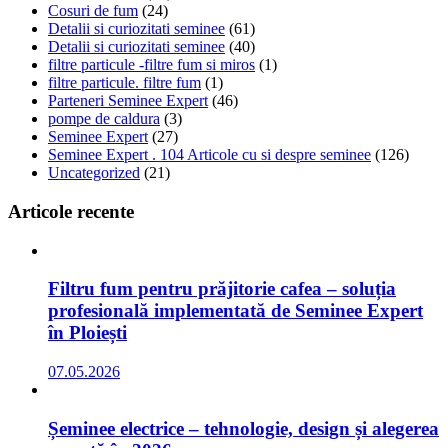
Cosuri de fum
(24)
Detalii si curiozitati seminee
(61)
Detalii si curiozitati seminee
(40)
filtre particule -filtre fum si miros
(1)
filtre particule. filtre fum
(1)
Parteneri Seminee Expert
(46)
pompe de caldura
(3)
Seminee Expert
(27)
Seminee Expert . 104 Articole cu si despre seminee
(126)
Uncategorized
(21)
Articole recente
Filtru fum pentru prăjitorie cafea – soluția
profesională implementată de Seminee Expert
în Ploiești
07.05.2026
Șeminee electrice – tehnologie, design și alegerea