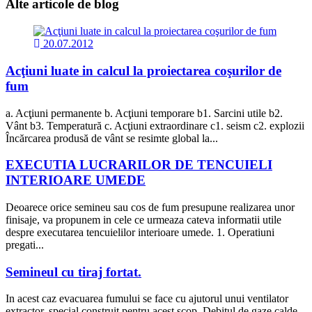
Alte articole
de blog
20.07.2012
Acţiuni luate in calcul la proiectarea coşurilor de
fum
a. Acţiuni permanente b. Acţiuni temporare b1. Sarcini utile b2.
Vânt b3. Temperatură c. Acţiuni extraordinare c1. seism c2. explozii
Încărcarea produsă de vânt se resimte global la...
EXECUTIA LUCRARILOR DE TENCUIELI
INTERIOARE UMEDE
Deoarece orice semineu sau cos de fum presupune realizarea unor
finisaje, va propunem in cele ce urmeaza cateva informatii utile
despre executarea tencuielilor interioare umede. 1. Operatiuni
pregati...
Semineul cu tiraj fortat.
In acest caz evacuarea fumului se face cu ajutorul unui ventilator
extractor, special construit pentru acest scop. Debitul de gaze calde,