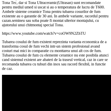
Tona Tec, dar si Tona Ultraceramic(Ultrasan) sunt recomandate
pentru mediul umed si uscat si au o temperatura de lucru de T600.
Ambele sisteme ceramice Tona pentru tubarea cosurilor de fum
existente au o garantie de 30 ani. In ambele variante, racordul pentru
cazan.semineu sau soba poate fi montat ulterior montajului, cu
ajutorului unui chitmontaj special Tona.
https://www.youtube.com/watch?v=coOW9N2ZhTU
Tubarea cosului de fum existent reprezinta varianta economica de a
transforma cosul de fum vechi intr-un sistem profesional avand
costuri mai mici in comparatie cu monttarea unui alt cos de fum.
Tubarea cosului de fum cu elemente ceramice nu este posibila atunci
cand sistemul existent are abateri de la traseul vertical, caz in care se
recomanda tubarea cu tuburi din inox sau racord flexibil, in functie
de caz.