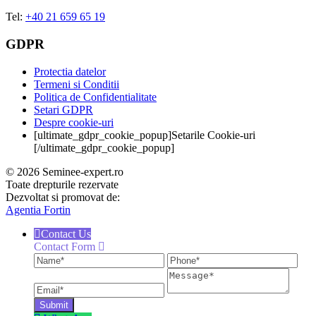
Tel:
+40 21 659 65 19
GDPR
Protectia datelor
Termeni si Conditii
Politica de Confidentialitate
Setari GDPR
Despre cookie-uri
[ultimate_gdpr_cookie_popup]Setarile Cookie-uri
[/ultimate_gdpr_cookie_popup]
© 2026 Seminee-expert.ro
Toate drepturile rezervate
Dezvoltat si promovat de:
Agentia Fortin
Contact Us
Contact Form
Name
Phone
Ema
Message