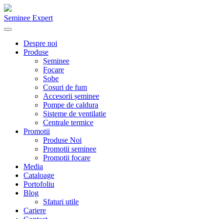
Seminee Expert
Despre noi
Produse
Șeminee
Focare
Sobe
Cosuri de fum
Accesorii șeminee
Pompe de caldura
Sisteme de ventilatie
Centrale termice
Promotii
Produse Noi
Promotii seminee
Promotii focare
Media
Cataloage
Portofoliu
Blog
Sfaturi utile
Cariere