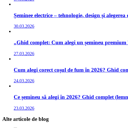
Șeminee electrice – tehnologie, design și alegerea
30.03.2026
„Ghid complet: Cum alegi un șemineu premium în 
27.03.2026
Cum alegi corect coșul de fum în 2026? Ghid comp
24.03.2026
Ce șemineu să alegi în 2026? Ghid complet (lemn,
23.03.2026
Alte articole
de blog