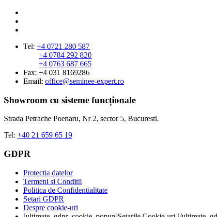
Tel:
+4 0721 280 587
+4 0784 292 820
+4 0763 687 665
Fax: +4 031 8169286
Email:
office@seminee-expert.ro
Showroom cu sisteme funcționale
Strada Petrache Poenaru, Nr 2, sector 5, Bucuresti.
Tel:
+40 21 659 65 19
GDPR
Protectia datelor
Termeni si Conditii
Politica de Confidentialitate
Setari GDPR
Despre cookie-uri
[ultimate_gdpr_cookie_popup]Setarile Cookie-uri [/ultimate_