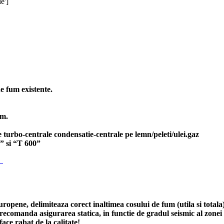
e']
e fum existente.
mm.
e turbo-centrale condensatie-centrale pe lemn/peleti/ulei.gaz
” si “T 600”
o
uropene, delimiteaza corect inaltimea cosului de fum (utila si totala
recomanda asigurarea statica, in functie de gradul seismic al zone
ace rabat de la calitate!