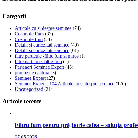
Categorii
Articole cu si despre seminee
(74)
Cosuri de Fum
(33)
Cosuri de fum
(24)
Detalii si curiozitati seminee
(40)
Detalii si curiozitati seminee
(61)
filtre particule -filtre fum si miros
(1)
filtre particule. filtre fum
(1)
Parteneri Seminee Expert
(46)
pompe de caldura
(3)
Seminee Expert
(27)
Seminee Expert . 104 Articole cu si despre seminee
(126)
Uncategorized
(21)
Articole recente
Filtru fum pentru prăjitorie cafea – soluția prof
07.05.2026