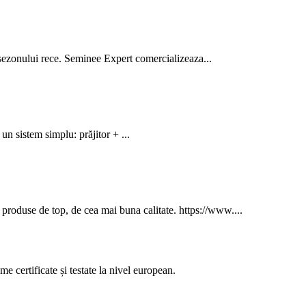
ta sezonului rece. Seminee Expert comercializeaza...
n sistem simplu: prăjitor + ...
roduse de top, de cea mai buna calitate. https://www....
 certificate și testate la nivel european.