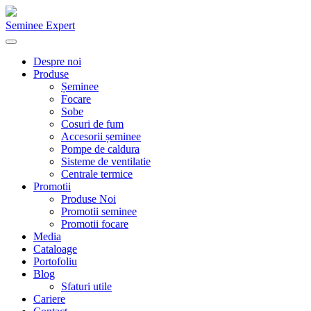
Seminee Expert
Despre noi
Produse
Șeminee
Focare
Sobe
Cosuri de fum
Accesorii șeminee
Pompe de caldura
Sisteme de ventilatie
Centrale termice
Promotii
Produse Noi
Promotii seminee
Promotii focare
Media
Cataloage
Portofoliu
Blog
Sfaturi utile
Cariere