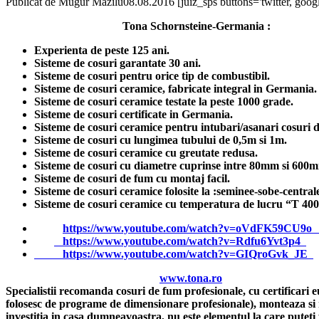
Publicat de
Mugur Mazilu
08.08.2016
[juiz_sps buttons='twitter, googl
Tona Schornsteine-Germania :
Experienta de peste 125 ani.
Sisteme de cosuri garantate 30 ani.
Sisteme de cosuri pentru orice tip de combustibil.
Sisteme de cosuri ceramice, fabricate integral in Germania.
Sisteme de cosuri ceramice testate la peste 1000 grade.
Sisteme de cosuri certificate in Germania.
Sisteme de cosuri ceramice pentru intubari/asanari cosuri d
Sisteme de cosuri cu lungimea tubului de 0,5m si 1m.
Sisteme de cosuri ceramice cu greutate redusa.
Sisteme de cosuri cu diametre cuprinse intre 80mm si 600
Sisteme de cosuri de fum cu montaj facil.
Sisteme de cosuri ceramice folosite la :seminee-sobe-central
Sisteme de cosuri ceramice cu temperatura de lucru “T 400
https://www.youtube.com/watch?v=oVdFK59CU9
https://www.youtube.com/watch?v=Rdfu6Yvt3p4
https://www.youtube.com/watch?v=GIQroGvk_JE
www.tona.ro
Specialistii recomanda cosuri de fum profesionale, cu certificari e
folosesc de programe de dimensionare profesionale), monteaza si 
investitia in casa dumneavoastra, nu este elementul la care puteti f