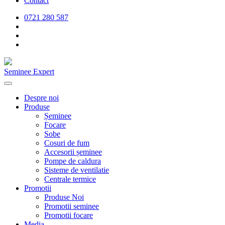
Contact
0721 280 587
Seminee Expert
Despre noi
Produse
Șeminee
Focare
Sobe
Cosuri de fum
Accesorii șeminee
Pompe de caldura
Sisteme de ventilatie
Centrale termice
Promotii
Produse Noi
Promotii seminee
Promotii focare
Media