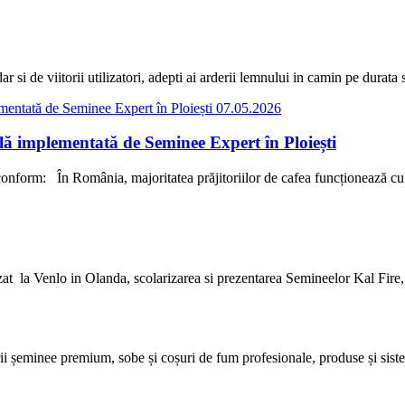
dar si de viitorii utilizatori, adepti ai arderii lemnului in camin pe dura
07.05.2026
ală implementată de Seminee Expert în Ploiești
onform: În România, majoritatea prăjitoriilor de cafea funcționează cu u
 la Venlo in Olanda, scolarizarea si prezentarea Semineelor Kal Fire, p
șeminee premium, sobe și coșuri de fum profesionale, produse și sisteme