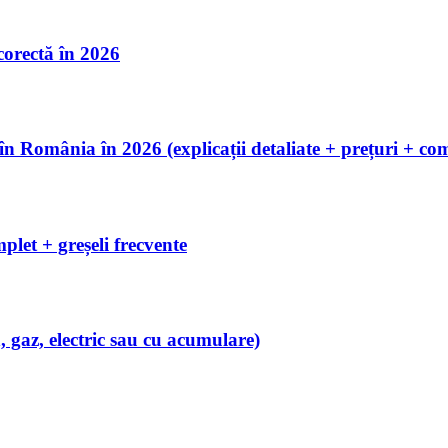
 corectă în 2026
România în 2026 (explicații detaliate + prețuri + com
let + greșeli frecvente
 gaz, electric sau cu acumulare)