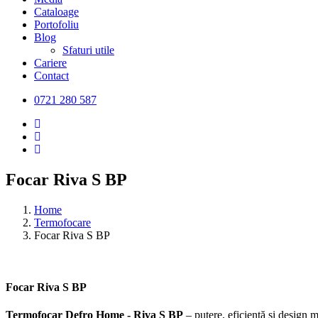
Cataloage
Portofoliu
Blog
Sfaturi utile
Cariere
Contact
0721 280 587
Focar Riva S BP
Home
Termofocare
Focar Riva S BP
Focar Riva S BP
Termofocar Defro Home - Riva S BP
– putere, eficiență și design 