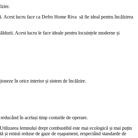
lzire.
ală. Acest lucru face ca Defro Home Riva să fie ideal pentru încălzirea
căldurii. Acest lucru le face ideale pentru locuințele moderne și
oneze în orice interior și sistem de încălzire.
 reducând în același timp costurile de operare.
e. Utilizarea lemnului drept combustibil este mai ecologică și mai puțin
cată și emisii reduse de gaze de eșapament, respectând standarde de