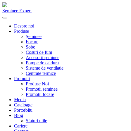
Seminee Expert
Despre noi
Produse
Șeminee
Focare
Sobe
Cosuri de fum
Accesorii șeminee
Pompe de caldura
Sisteme de ventilatie
Centrale termice
Promotii
Produse Noi
Promotii seminee
Promotii focare
Media
Cataloage
Portofoliu
Blog
Sfaturi utile
Cariere