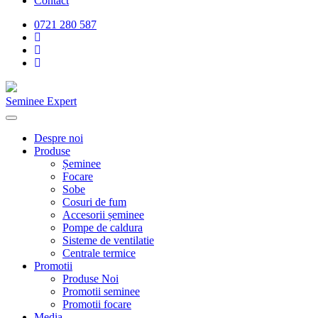
Contact
0721 280 587
Seminee Expert
Despre noi
Produse
Șeminee
Focare
Sobe
Cosuri de fum
Accesorii șeminee
Pompe de caldura
Sisteme de ventilatie
Centrale termice
Promotii
Produse Noi
Promotii seminee
Promotii focare
Media