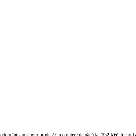
modern într-un singur produs! Cu o putere de până la
19.2 kW
, focarul