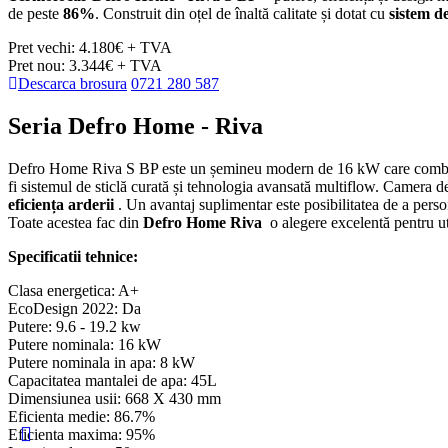
de peste
86%
. Construit din oțel de înaltă calitate și dotat cu
sistem de
Pret vechi: 4.180€ + TVA
Pret nou: 3.344€ + TVA
Descarca brosura
0721 280 587
Seria Defro Home - Riva
Defro Home Riva S BP este un șemineu modern de 16 kW care combină ef
fi sistemul de sticlă curată și tehnologia avansată multiflow. Camera d
eficiența arderii
. Un avantaj suplimentar este posibilitatea de a persona
Toate acestea fac din
Defro Home Riva
o alegere excelentă pentru uti
Specificatii tehnice:
Clasa energetica: A+
EcoDesign 2022: Da
Putere: 9.6 - 19.2 kw
Putere nominala: 16 kW
Putere nominala in apa: 8 kW
Capacitatea mantalei de apa: 45L
Dimensiunea usii: 668 X 430 mm
Eficienta medie: 86.7%
Eficienta maxima: 95%