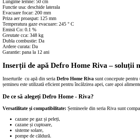
Lungime lemne: 50 cm
Functie usa: deschide laterala
Evacuare focar: 200 mm
Priza aer proaspat: 125 mm
Temperatura gaze evacuare: 245 ° C
Emisii Co: 0.1 %
Greutate cca: 348 kg
Dubla combustie: Da
Ardere curata: Da
Garantie: pana la 12 ani
Inserții de apă Defro Home Riva – soluții 
Inserturile cu apă din seria
Defro Home Riva
sunt concepute pentru ut
șemineu este utilizată eficient pentru încălzirea apei, care apoi alimen
De ce să alegeți Defro Home - Riva?
Versatilitate și compatibilitate:
Șemineele din seria Riva sunt compatib
cazane pe gaz și peleți,
cazane și cuptoare,
sisteme solare,
pompe de căldură.