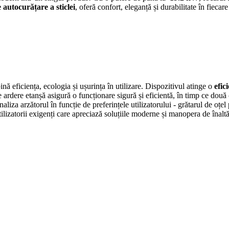
 autocurățare a sticlei
, oferă confort, eleganță și durabilitate în fiecare
iciența, ecologia și ușurința în utilizare. Dispozitivul atinge o
efic
e ardere etanșă asigură o funcționare sigură și eficientă, în timp ce două
liza arzătorul în funcție de preferințele utilizatorului - grătarul de oțel
lizatorii exigenți care apreciază soluțiile moderne și manopera de înaltă 