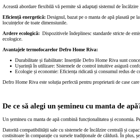
Această abordare flexibilă vă permite să adaptați sistemul de încălzire l
Eficiență energetică:
Designul, bazat pe o manta de apă plasată pe late
locuințelor de toate dimensiunile.
Ardere ecologică:
Dispozitivele îndeplinesc standarde stricte de emisi
ecologice.
Avantajele termofocarelor Defro Home Riva:
Durabilitate și fiabilitate: Inserțiile Defro Home Riva sunt conce
Ușurință în utilizare: Sistemele de control intuitive asigură confo
Ecologie și economie: Eficiența ridicată și consumul redus de co
Defro Home Riva este soluția perfectă pentru proprietarii de case care c
De ce să alegi un șemineu cu manta de apă
Un șemineu cu manta de apă combină funcționalitatea și economia. Permit
Datorită compatibilității sale cu sistemele de încălzire centrală și capa
costisitoare în comparație cu sursele tradiționale de căldură. În plus,