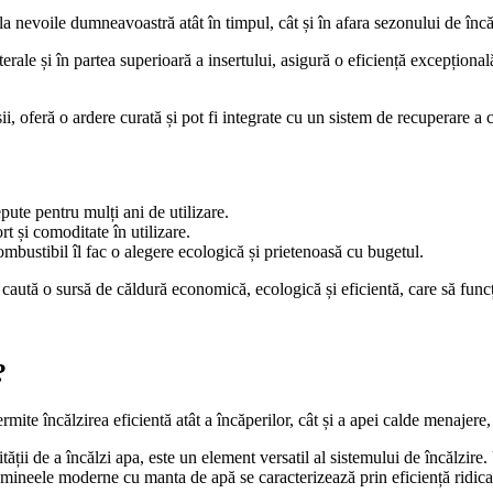
a nevoile dumneavoastră atât în ​​timpul, cât și în afara sezonului de încă
rale și în partea superioară a insertului, asigură o eficiență excepțion
i, oferă o ardere curată și pot fi integrate cu un sistem de recuperare a 
pute pentru mulți ani de utilizare.
rt și comoditate în utilizare.
mbustibil îl fac o alegere ecologică și prietenoasă cu bugetul.
aută o sursă de căldură economică, ecologică și eficientă, care să funcți
?
e încălzirea eficientă atât a încăperilor, cât și a apei calde menajere,
cității de a încălzi apa, este un element versatil al sistemului de încălzir
 șemineele moderne cu manta de apă se caracterizează prin eficiență ridi