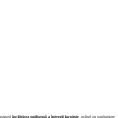
 asigură
încălzirea uniformă a întregii locuințe
, având un randament