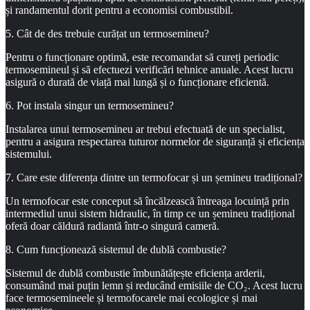
și randamentul dorit pentru a economisi combustibil.
5. Cât de des trebuie curățat un termosemineu?
Pentru o funcționare optimă, este recomandat să cureți periodic
termosemineul și să efectuezi verificări tehnice anuale. Acest lucru
asigură o durată de viață mai lungă și o funcționare eficientă.
6. Pot instala singur un termosemineu?
Instalarea unui termosemineu ar trebui efectuată de un specialist,
pentru a asigura respectarea tuturor normelor de siguranță și eficiența
sistemului.
7. Care este diferența dintre un termofocar și un șemineu tradițional?
Un termofocar este conceput să încălzească întreaga locuință prin
intermediul unui sistem hidraulic, în timp ce un șemineu tradițional
oferă doar căldură radiantă într-o singură cameră.
8. Cum funcționează sistemul de dublă combustie?
Sistemul de dublă combustie îmbunătățește eficiența arderii,
consumând mai puțin lemn și reducând emisiile de CO₂. Acest lucru
face termosemineele și termofocarele mai ecologice și mai