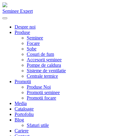
Seminee Expert
Despre noi
Produse
Șeminee
Focare
Sobe
Cosuri de fum
Accesorii șeminee
Pompe de caldura
Sisteme de ventilatie
Centrale termice
Promotii
Produse Noi
Promotii seminee
Promotii focare
Media
Cataloage
Portofoliu
Blog
Sfaturi utile
Cariere