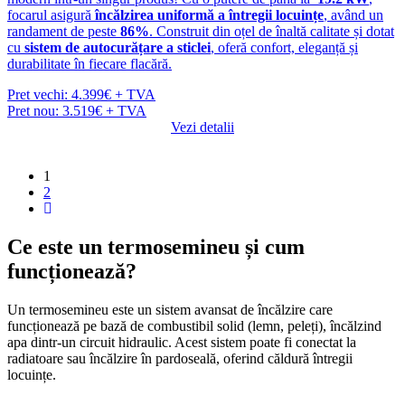
focarul asigură
încălzirea uniformă a întregii locuințe
, având un
randament de peste
86%
. Construit din oțel de înaltă calitate și dotat
cu
sistem de autocurățare a sticlei
, oferă confort, eleganță și
durabilitate în fiecare flacără.
Pret vechi: 4.399€ + TVA
Pret nou: 3.519€ + TVA
Vezi detalii
1
2
Ce este un termosemineu și cum
funcționează?
Un termosemineu este un sistem avansat de încălzire care
funcționează pe bază de combustibil solid (lemn, peleți), încălzind
apa dintr-un circuit hidraulic. Acest sistem poate fi conectat la
radiatoare sau încălzire în pardoseală, oferind căldură întregii
locuințe.