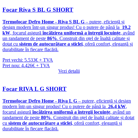
Focar Riva S BL G SHORT
Termofocar Defro Home - Riva S BL G
– putere, eficiență și
design modern într-un singur produs! Cu o putere de până la
19.2
kW
, focarul asigură
încălzirea uniformă a întregii locuințe
, având
un randament de peste
86%
. Construit din oțel de înaltă calitate și
dotat cu
sistem de autocurățare a sticlei
, oferă confort, eleganță și
durabilitate în fiecare flacără.
Pret vechi: 5.533€ + TVA
Pret nou: 4.426€ + TVA
Vezi detalii
Focar RIVA L G SHORT
Termofocar Defro Home - Riva L G
– putere, eficiență și design
modern într-un singur produs! Cu o putere de până la
26.4 kW
,
focarul asigură
încălzirea uniformă a întregii locuințe
, având un
randament de peste
80%
. Construit din oțel de înaltă calitate și dotat
cu
sistem de autocurățare a sticlei
, oferă confort, eleganță și
durabilitate în fiecare flacără.