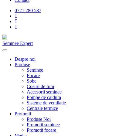
Contact
0721 280 587
Seminee Expert
Despre noi
Produse
Șeminee
Focare
Sobe
Cosuri de fum
Accesorii șeminee
Pompe de caldura
Sisteme de ventilatie
Centrale termice
Promotii
Produse Noi
Promotii seminee
Promotii focare
Media