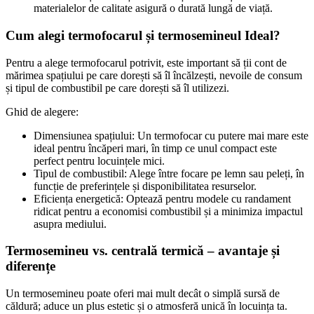
materialelor de calitate asigură o durată lungă de viață.
Cum alegi termofocarul și
termosemineul Ideal?
Pentru a alege termofocarul potrivit, este important să ții cont de
mărimea spațiului pe care dorești să îl încălzești, nevoile de consum
și tipul de combustibil pe care dorești să îl utilizezi.
Ghid de alegere:
Dimensiunea spațiului: Un termofocar cu putere mai mare este
ideal pentru încăperi mari, în timp ce unul compact este
perfect pentru locuințele mici.
Tipul de combustibil: Alege între focare pe lemn sau peleți, în
funcție de preferințele și disponibilitatea resurselor.
Eficiența energetică: Optează pentru modele cu randament
ridicat pentru a economisi combustibil și a minimiza impactul
asupra mediului.
Termosemineu vs. centrală termică –
avantaje și
diferențe
Un termosemineu poate oferi mai mult decât o simplă sursă de
căldură; aduce un plus estetic și o atmosferă unică în locuința ta.