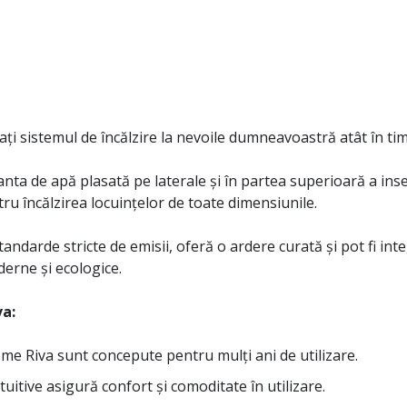
i sistemul de încălzire la nevoile dumneavoastră atât în ​​timp
ta de apă plasată pe laterale și în partea superioară a inser
ru încălzirea locuințelor de toate dimensiunile.
andarde stricte de emisii, oferă o ardere curată și pot fi int
derne și ecologice.
a:
 Home Riva sunt concepute pentru mulți ani de utilizare.
tuitive asigură confort și comoditate în utilizare.