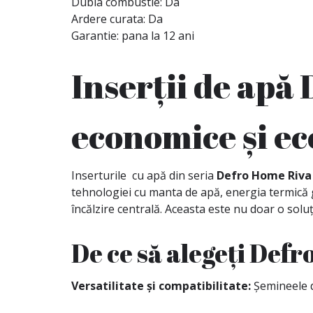
Dubla combustie: Da
Ardere curata: Da
Garantie: pana la 12 ani
Inserții de apă
economice și ec
Inserturile cu apă din seria
Defro Home Riva
tehnologiei cu manta de apă, energia termică g
încălzire centrală. Aceasta este nu doar o soluț
De ce să alegeți Defr
Versatilitate și compatibilitate:
Șemineele di