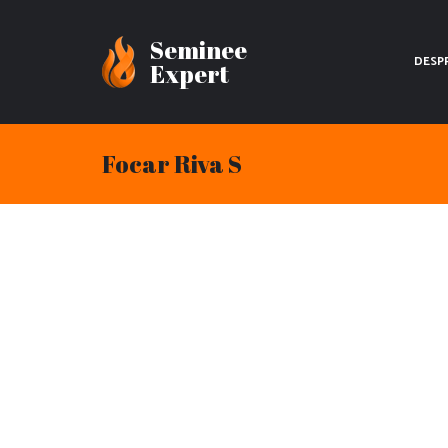
Seminee
DESP
Expert
Focar Riva S