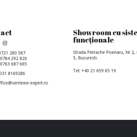
act
Showroom cu sist
funcționale
Strada Petrache Poenaru, Nr 2, 
0721 280 587
5, Bucuresti.
 0784 292 820
 0763 687 665
Tel:
+40 21 659 65 19
 031 8169286
ffice@seminee-expert.ro