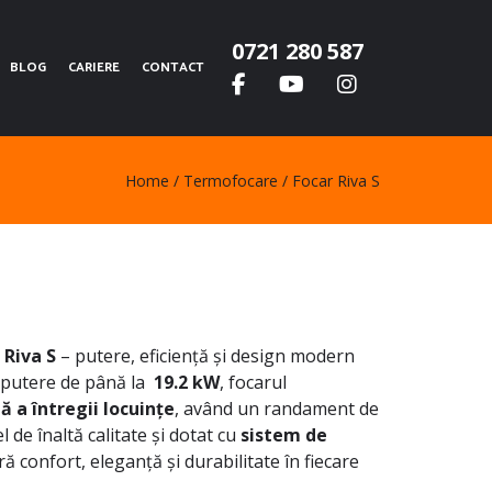
0721 280 587
BLOG
CARIERE
CONTACT
Home
Termofocare
Focar Riva S
Riva S
– putere, eficiență și design modern
 putere de până la
19.2 kW
, focarul
ă a întregii locuințe
, având un randament de
el de înaltă calitate și dotat cu
sistem de
ră confort, eleganță și durabilitate în fiecare