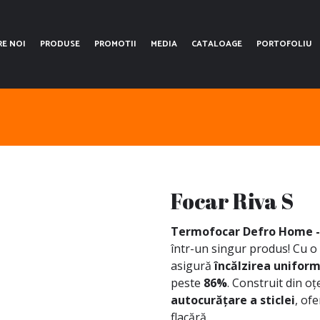
RE NOI
PRODUSE
PROMOTII
MEDIA
CATALOAGE
PORTOFOLIU
Focar Riva S
Termofocar Defro Home - 
într-un singur produs! Cu o
asigură
încălzirea uniform
peste
86%
. Construit din oț
autocurățare a sticlei
, ofe
flacără.