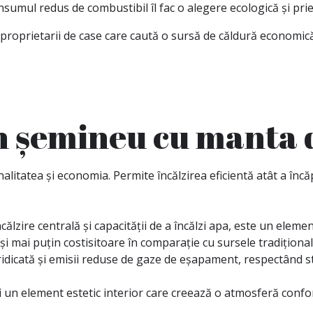
consumul redus de combustibil îl fac o alegere ecologică și pr
roprietarii de case care caută o sursă de căldură economică, 
un șemineu cu manta 
tatea și economia. Permite încălzirea eficientă atât a încăp
călzire centrală și capacității de a încălzi apa, este un element
și mai puțin costisitoare în comparație cu sursele tradiționa
ridicată și emisii reduse de gaze de eșapament, respectând s
 și un element estetic interior care creează o atmosferă confor