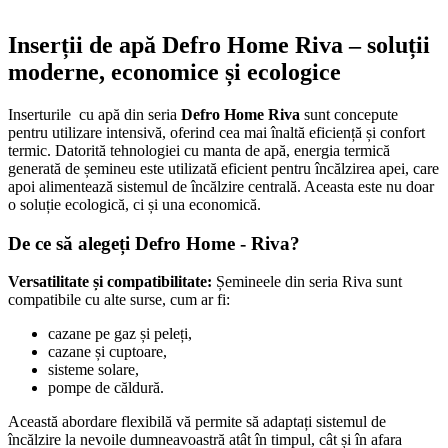
Inserții de apă Defro Home Riva – soluții
moderne, economice și ecologice
Inserturile cu apă din seria
Defro Home Riva
sunt concepute
pentru utilizare intensivă, oferind cea mai înaltă eficiență și confort
termic. Datorită tehnologiei cu manta de apă, energia termică
generată de șemineu este utilizată eficient pentru încălzirea apei, care
apoi alimentează sistemul de încălzire centrală. Aceasta este nu doar
o soluție ecologică, ci și una economică.
De ce să alegeți Defro Home - Riva?
Versatilitate și compatibilitate:
Șemineele din seria Riva sunt
compatibile cu alte surse, cum ar fi:
cazane pe gaz și peleți,
cazane și cuptoare,
sisteme solare,
pompe de căldură.
Această abordare flexibilă vă permite să adaptați sistemul de
încălzire la nevoile dumneavoastră atât în ​​timpul, cât și în afara