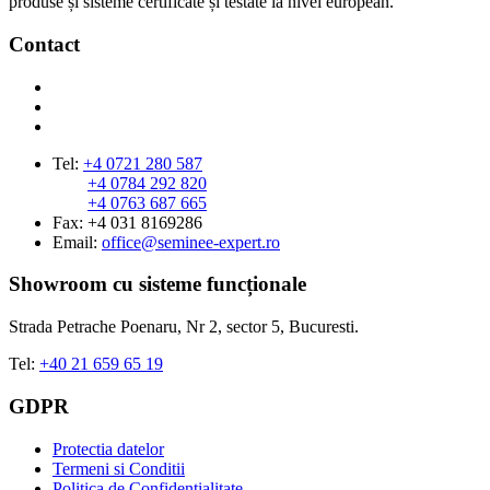
produse și sisteme certificate și testate la nivel european.
Contact
Tel:
+4 0721 280 587
+4 0784 292 820
+4 0763 687 665
Fax: +4 031 8169286
Email:
office@seminee-expert.ro
Showroom cu sisteme funcționale
Strada Petrache Poenaru, Nr 2, sector 5, Bucuresti.
Tel:
+40 21 659 65 19
GDPR
Protectia datelor
Termeni si Conditii
Politica de Confidentialitate