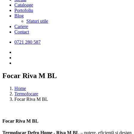
Cataloage
Portofoliu
Blog
Sfaturi utile
Cariere
Contact
0721 280 587
Focar Riva M BL
Home
Termofocare
Focar Riva M BL
Focar Riva M BL
Termofocar Defro Home - Riva M BL
– putere, eficiență și design