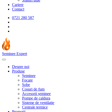
Sfaturi utile
Cariere
Contact
0721 280 587
Seminee Expert
Despre noi
Produse
Șeminee
Focare
Sobe
Cosuri de fum
Accesorii șeminee
Pompe de caldura
Sisteme de ventilatie
Centrale termice
Promotii