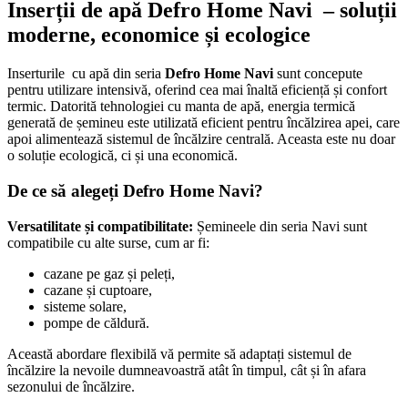
Inserții de apă Defro Home Navi – soluții
moderne, economice și ecologice
Inserturile cu apă din seria
Defro Home Navi
sunt concepute
pentru utilizare intensivă, oferind cea mai înaltă eficiență și confort
termic. Datorită tehnologiei cu manta de apă, energia termică
generată de șemineu este utilizată eficient pentru încălzirea apei, care
apoi alimentează sistemul de încălzire centrală. Aceasta este nu doar
o soluție ecologică, ci și una economică.
De ce să alegeți Defro Home Navi?
Versatilitate și compatibilitate:
Șemineele din seria Navi sunt
compatibile cu alte surse, cum ar fi:
cazane pe gaz și peleți,
cazane și cuptoare,
sisteme solare,
pompe de căldură.
Această abordare flexibilă vă permite să adaptați sistemul de
încălzire la nevoile dumneavoastră atât în ​​timpul, cât și în afara
sezonului de încălzire.