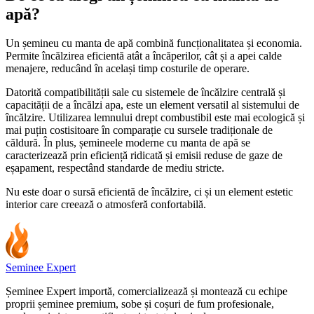
apă?
Un șemineu cu manta de apă combină funcționalitatea și economia.
Permite încălzirea eficientă atât a încăperilor, cât și a apei calde
menajere, reducând în același timp costurile de operare.
Datorită compatibilității sale cu sistemele de încălzire centrală și
capacității de a încălzi apa, este un element versatil al sistemului de
încălzire. Utilizarea lemnului drept combustibil este mai ecologică și
mai puțin costisitoare în comparație cu sursele tradiționale de
căldură. În plus, șemineele moderne cu manta de apă se
caracterizează prin eficiență ridicată și emisii reduse de gaze de
eșapament, respectând standarde de mediu stricte.
Nu este doar o sursă eficientă de încălzire, ci și un element estetic
interior care creează o atmosferă confortabilă.
Seminee Expert
Șeminee Expert importă, comercializează și montează cu echipe
proprii șeminee premium, sobe și coșuri de fum profesionale,