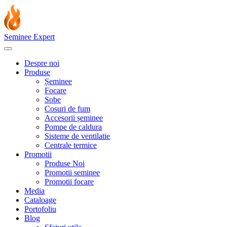
Seminee Expert
Despre noi
Produse
Șeminee
Focare
Sobe
Cosuri de fum
Accesorii șeminee
Pompe de caldura
Sisteme de ventilatie
Centrale termice
Promotii
Produse Noi
Promotii seminee
Promotii focare
Media
Cataloage
Portofoliu
Blog