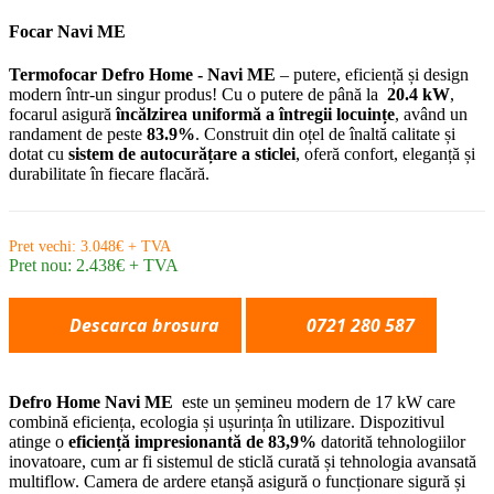
Focar Navi ME
Termofocar Defro Home - Navi ME
– putere, eficiență și design
modern într-un singur produs! Cu o putere de până la
20.4 kW
,
focarul asigură
încălzirea uniformă a întregii locuințe
, având un
randament de peste
83.9%
. Construit din oțel de înaltă calitate și
dotat cu
sistem de autocurățare a sticlei
, oferă confort, eleganță și
durabilitate în fiecare flacără.
Pret vechi: 3.048€ + TVA
Pret nou: 2.438€ + TVA
Descarca brosura
0721 280 587
Defro Home Navi ME
este un șemineu modern de 17 kW care
combină eficiența, ecologia și ușurința în utilizare. Dispozitivul
atinge o
eficiență impresionantă de 83,9%
datorită tehnologiilor
inovatoare, cum ar fi sistemul de sticlă curată și tehnologia avansată
multiflow.
Camera de ardere etanșă asigură o funcționare sigură și