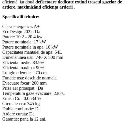
eficientă, iar două
deflectoare dedicate extind traseul gazelor de
ardere, maximizând eficiența arderii
.
Specificatii tehnice:
Clasa energetica: A+
EcoDesign 2022: Da
Putere: 10.2 - 20.4 kw
Putere nominala: 17 kW
Putere nominala in apa: 10 kW
Capacitatea mantalei de apa: 54L
Dimensiunea usii: 746 X 500 mm
Eficienta medie: 83.9%
Eficienta maxima: 90%
Lungime lemne = 70 cm
Functie usa: deschide normala
Evacuare focar: 200 mm
Priza aer proaspat : Da
Temperatura gaze evacuare: 236°C
Emisii Co : 0.0534 %
Greutate cca: 345 kg
Dubla combustie: Da
Ardere curata: Da
Garantie: pana la 12 ani.