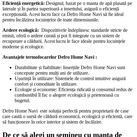
Eficiență energetică:
Designul, bazat pe o manta de apă plasată pe
laterale și în partea superioară a insertului, asigură o eficiență
excepțională. Acest lucru face ca Defro Home Navi să fie ideal
pentru încălzirea locuințelor de toate dimensiunile.
Ardere ecologică:
Dispozitivele îndeplinesc standarde stricte de
emisii, oferă o ardere curată și pot fi integrate cu un sistem de
recuperare a căldurii. Acest lucru le face ideale pentru locuințele
moderne și ecologice.
Avantajele termofocarelor Defro Home Navi :
Durabilitate și fiabilitate: Inserțiile Defro Home Navi sunt
concepute pentru mulți ani de utilizare.
Ușurință în utilizare: Sistemele de control intuitive asigură
confort și comoditate în utilizare.
Ecologie și economie: Eficiența ridicată și consumul redus de
combustibil îl fac o alegere ecologică și prietenoasă cu
bugetul.
Defro Home Navi este soluția perfectă pentru proprietarii de case
care caută o sursă de căldură economică, ecologică și eficientă, care
să funcționeze în orice interior și sistem de încălzire.
De ce să alegi un șemineu cu manta de