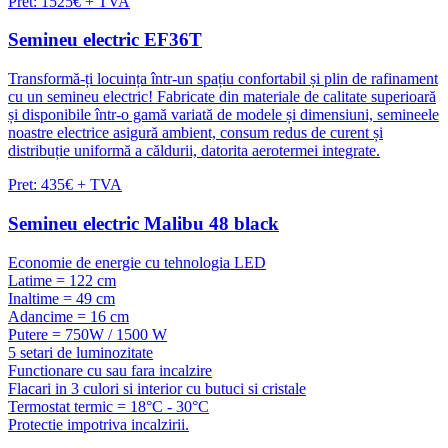
Pret: 1525€ + TVA
Semineu electric EF36T
Transformă-ți locuința într-un spațiu confortabil și plin de rafinament
cu un semineu electric! Fabricate din materiale de calitate superioară
și disponibile într-o gamă variată de modele și dimensiuni, semineele
noastre electrice asigură ambient, consum redus de curent și
distribuție uniformă a căldurii, datorita aerotermei integrate.
Pret: 435€ + TVA
Semineu electric Malibu 48 black
Economie de energie cu tehnologia LED
Latime = 122 cm
Inaltime = 49 cm
Adancime = 16 cm
Putere = 750W / 1500 W
5 setari de luminozitate
Functionare cu sau fara incalzire
Flacari in 3 culori si interior cu butuci si cristale
Termostat termic = 18°C - 30°C
Protectie impotriva incalzirii.