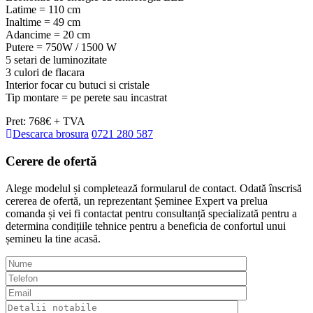
Latime = 110 cm
Inaltime = 49 cm
Adancime = 20 cm
Putere = 750W / 1500 W
5 setari de luminozitate
3 culori de flacara
Interior focar cu butuci si cristale
Tip montare = pe perete sau incastrat
Pret: 768€ + TVA
Descarca brosura
0721 280 587
Cerere de
ofertă
Alege modelul și completează formularul de contact. Odată înscrisă
cererea de ofertă, un reprezentant Șeminee Expert va prelua
comanda și vei fi contactat pentru consultanță specializată pentru a
determina condițiile tehnice pentru a beneficia de confortul unui
șemineu la tine acasă.