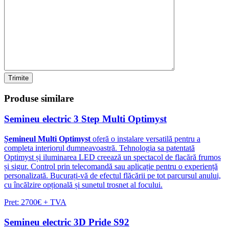
Trimite
Produse
similare
Semineu electric 3 Step Multi Optimyst
Șemineul Multi Optimyst
oferă o instalare versatilă pentru a
completa interiorul dumneavoastră. Tehnologia sa patentată
Optimyst și iluminarea LED creează un spectacol de flacără frumos
și sigur. Control prin telecomandă sau aplicație pentru o experiență
personalizată. Bucurați-vă de efectul flăcării pe tot parcursul anului,
cu încălzire opțională și sunetul trosnet al focului.
Pret: 2700€ + TVA
Semineu electric 3D Pride S92