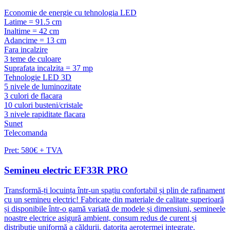
Economie de energie cu tehnologia LED
Latime = 91.5 cm
Inaltime = 42 cm
Adancime = 13 cm
Fara incalzire
3 teme de culoare
Suprafata incalzita = 37 mp
Tehnologie LED 3D
5 nivele de luminozitate
3 culori de flacara
10 culori busteni/cristale
3 nivele rapiditate flacara
Sunet
Telecomanda
Pret: 580€ + TVA
Semineu electric EF33R PRO
Transformă-ți locuința într-un spațiu confortabil și plin de rafinament
cu un semineu electric! Fabricate din materiale de calitate superioară
și disponibile într-o gamă variată de modele și dimensiuni, semineele
noastre electrice asigură ambient, consum redus de curent și
distribuție uniformă a căldurii, datorita aerotermei integrate.