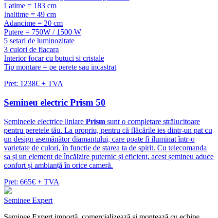
Latime = 183 cm
Inaltime = 49 cm
Adancime = 20 cm
Putere = 750W / 1500 W
5 setari de luminozitate
3 culori de flacara
Interior focar cu butuci si cristale
Tip montare = pe perete sau incastrat
Pret: 1238€ + TVA
Semineu electric Prism 50
Șemineele electrice liniare
Prism
sunt o completare strălucitoare
pentru peretele tău. La propriu, pentru că flăcările ies dintr-un pat cu
un design asemănător diamantului, care poate fi iluminat într-o
varietate de culori, în funcție de starea ta de spirit. Cu telecomanda
sa și un element de încălzire puternic și eficient, acest șemineu aduce
confort și ambianță în orice cameră.
Pret: 665€ + TVA
Seminee Expert
Șeminee Expert importă, comercializează și montează cu echipe