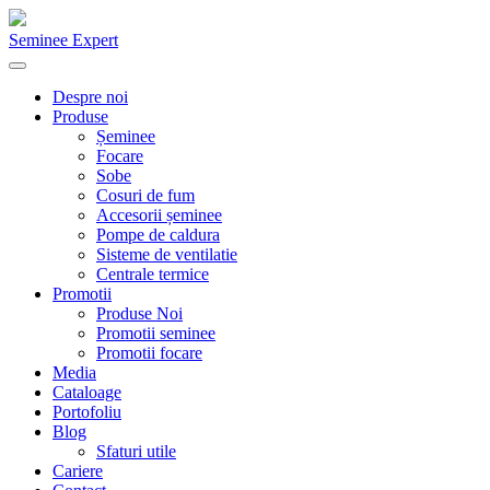
Seminee Expert
Despre noi
Produse
Șeminee
Focare
Sobe
Cosuri de fum
Accesorii șeminee
Pompe de caldura
Sisteme de ventilatie
Centrale termice
Promotii
Produse Noi
Promotii seminee
Promotii focare
Media
Cataloage
Portofoliu
Blog
Sfaturi utile
Cariere