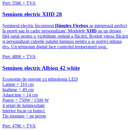
Pret: 558€ + TVA
Semineu electric XHD 28
Șemineul electric încorporat
Dimplex Firebox
se integrează perfect
în pereți sau în cadre personalizate. Modelele
XHD
au un design
fără ramă pentru o vizibilitate optimă a flăcării. Reglați viteza flăcării
și personalizați culorile patului luminos pentru a se potrivi stilului
dvs. Un termostat digital face controlul temperaturii ușor.
Pret: 480€ + TVA
Semineu electric Albion 42 white
Economie de energie cu tehnologia LED
Latime = 110 cm
Inaltime = 49 cm
Adancime = 14 cm
Putere = 750W / 1500 W
4 setari de luminozitate
Interior focar cu butuci
Tip montare = pe perete
Pret: 478€ + TVA