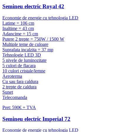
Semineu electric Royal 42
Economie de energie cu tehnologia LED
Latime = 106 cm
Inaltime = 43 cm
Adancime = 15 cm
Putere 2 trepte = 750W / 1500 W
Multiple teme de culoare
Suprafata incalzita = 37 mp
Tehnologie LED 3D
5 nivele de luminozitate
5 culori de flacara
10 culori cristale/lemne
Aeroterma
Cu sau fara caldura
2 trepte de caldura
Sunet
Telecomanda
Pret: 590€ + TVA
Semineu electric Imperial 72
Economie de energie cu tehnologia LED