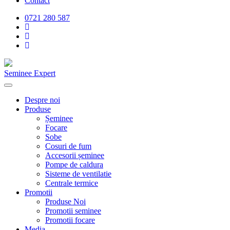
Contact
0721 280 587
Seminee Expert
Despre noi
Produse
Șeminee
Focare
Sobe
Cosuri de fum
Accesorii șeminee
Pompe de caldura
Sisteme de ventilatie
Centrale termice
Promotii
Produse Noi
Promotii seminee
Promotii focare
Media