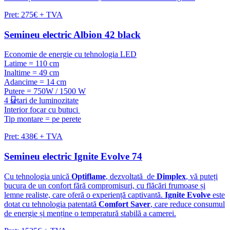
Pret: 275€ + TVA
Semineu electric Albion 42 black
Economie de energie cu tehnologia LED
Latime = 110 cm
Inaltime = 49 cm
Adancime = 14 cm
Putere = 750W / 1500 W
4 setari de luminozitate
Interior focar cu butuci
Tip montare = pe perete
Pret: 438€ + TVA
Semineu electric Ignite Evolve 74
Cu tehnologia unică
Optiflame
, dezvoltată de
Dimplex
, vă puteți
bucura de un confort fără compromisuri, cu flăcări frumoase și
lemne realiste, care oferă o experiență captivantă.
Ignite Evolve
este
dotat cu tehnologia patentată
Comfort Saver
, care reduce consumul
de energie și menține o temperatură stabilă a camerei.