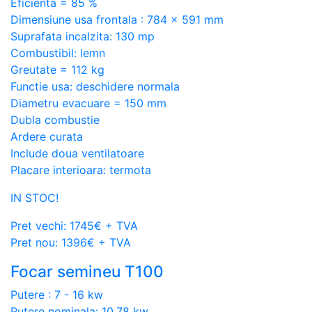
Eficienta = 85 %
Dimensiune usa frontala : 784 x 591 mm
Suprafata incalzita: 130 mp
Combustibil: lemn
Greutate = 112 kg
Functie usa: deschidere normala
Diametru evacuare = 150 mm
Dubla combustie
Ardere curata
Include doua ventilatoare
Placare interioara: termota
IN STOC!
Pret vechi: 1745€ + TVA
Pret nou: 1396€ + TVA
Focar semineu T100
Putere : 7 - 16 kw
Putere nominala: 10.78 kw