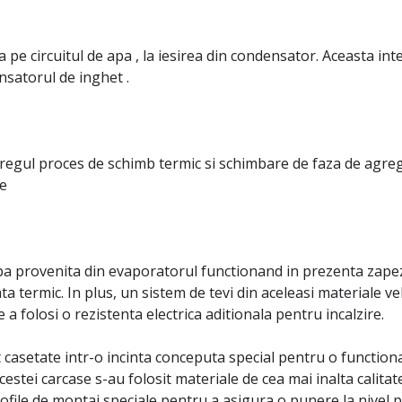
 pe circuitul de apa , la iesirea din condensator. Aceasta int
nsatorul de inghet .
egul proces de schimb termic si schimbare de faza de agrega
ne
apa provenita din evaporatorul functionand in prezenta zapezi
lata termic. In plus, un sistem de tevi din aceleasi materiale
a folosi o rezistenta electrica aditionala pentru incalzire.
etate intr-o incinta conceputa special pentru o functionare
estei carcase s-au folosit materiale de cea mai inalta calitate
profile de montaj speciale pentru a asigura o punere la nivel p