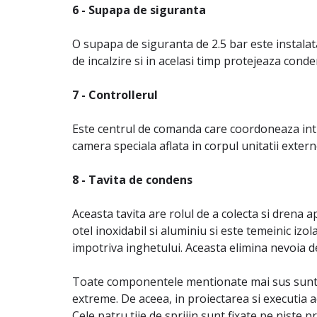
6 - Supapa de siguranta
O supapa de siguranta de 2.5 bar este instalata
de incalzire si in acelasi timp protejeaza conde
7 - Controllerul
Este centrul de comanda care coordoneaza intr
camera speciala aflata in corpul unitatii exter
8 - Tavita de condens
Aceasta tavita are rolul de a colecta si drena 
otel inoxidabil si aluminiu si este temeinic izo
impotriva inghetului. Aceasta elimina nevoia de 
Toate componentele mentionate mai sus sunt cas
extreme. De aceea, in proiectarea si executia ac
Cele patru tije de sprijin sunt fixate pe niste 