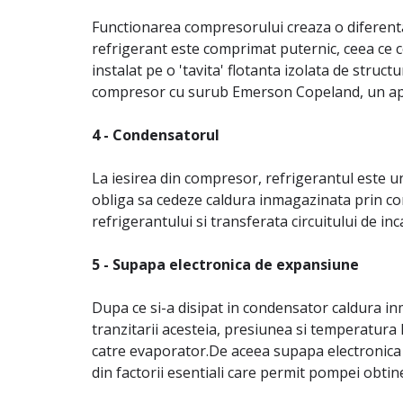
Functionarea compresorului creaza o diferenta
refrigerant este comprimat puternic, ceea ce co
instalat pe o 'tavita' flotanta izolata de stru
compresor cu surub Emerson Copeland, un apara
4 - Condensatorul
La iesirea din compresor, refrigerantul este un
obliga sa cedeze caldura inmagazinata prin co
refrigerantului si transferata circuitului de inc
5 - Supapa electronica de expansiune
Dupa ce si-a disipat in condensator caldura in
tranzitarii acesteia, presiunea si temperatura l
catre evaporator.De aceea supapa electronica 
din factorii esentiali care permit pompei obti