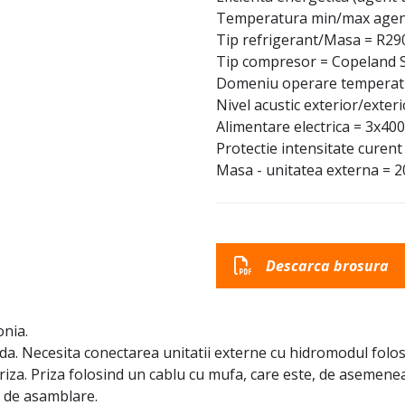
Temperatura min/max agent
Tip refrigerant/Masa = R290
Tip compresor = Copeland S
Domeniu operare temperatur
Nivel acustic exterior/exter
Alimentare electrica = 3x400
Protectie intensitate curent 
Masa - unitatea externa = 2
Descarca brosura
onia.
ida. Necesita conectarea unitatii externe cu hidromodul fol
iza. Priza folosind un cablu cu mufa, care este, de asemenea, 
l de asamblare.