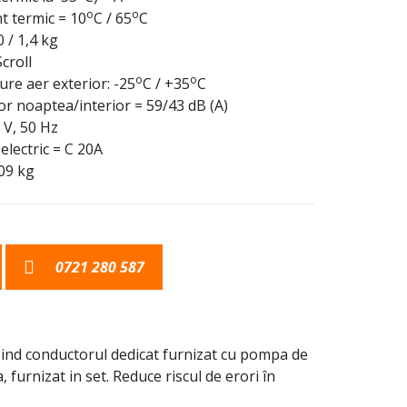
o
o
 termic = 10
C / 65
C
 / 1,4 kg
croll
o
o
e aer exterior: -25
C / +35
C
ior noaptea/interior = 59/43 dB (A)
 V, 50 Hz
electric = C 20A
09 kg
0721 280 587
osind conductorul dedicat furnizat cu pompa de
furnizat in set. Reduce riscul de erori în