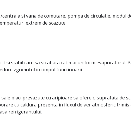
a/centrala si vana de comutare, pompa de circulatie, modul de 
temperaturi extrem de scazute.
t si stabil care sa strabata cat mai uniform evaporatorul. Pa
educe zgomotul in timpul functionarii.
 sale placi prevazute cu aripioare sa ofere o suprafata de s
aporare cu caldura prezenta in fluxul de aer atmosferic trimis
asa refrigerantului.