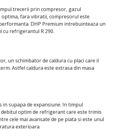
impul trecerii prin compresor, gazul
 optima, fara vibratii, compresorul este
mica performanta. DHP Premium intrebuinteaza un
 cu refrigerantul R 290.
or, un schimbator de caldura cu placi care il
erm. Astfel caldura este extrasa din masa
us in supapa de expansiune. In timpul
a debitul optim de refrigerant care este trimis
re cele mai avansate de pe piata si este unul
ratura exterioara.