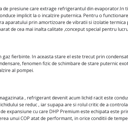
 de presiune care extrage refrigerantul din evaporator.In t
nduce implicit la o incalzire puternica. Pentru o functionare
ctura aparatului prin amortizoare de vibratii si izolatie ter
t de cea mai inalta calitate ,conceput special pentru lucrul
 gaz fierbinte. In aceasta stare el este trecut prin condensat
ndensare, fenomen fizic de schimbare de stare puternic exot
alzire al pompei.
magazinata , refrigerant devenit acum lichid racit este cond
ichidului se reduc , iar supapa are si rolul critic de a control
de expansiune cu care DHP Premium este echipata este print
nerea unui COP atat de performant, in orice conditii de tempe